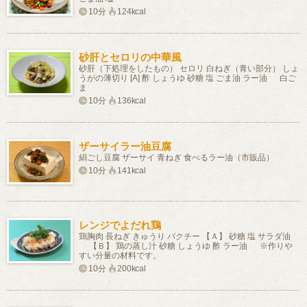
10分
124kcal
砂肝とセロリの中華風
砂肝（下処理をしたもの） セロリ 白ねぎ（青い部分） しょ
うがの薄切り [A] 酢 しょうゆ 砂糖 塩 ごま油 ラー油 白ご
ま
10分
136kcal
ザーサイラー油豆腐
絹ごし豆腐 ザーサイ 青ねぎ 食べるラー油（市販品）
10分
141kcal
レンジでよだれ鶏
鶏胸肉 長ねぎ きゅうり パクチー 【Ａ】 砂糖 塩 サラダ油
【Ｂ】 鶏の蒸し汁 砂糖 しょうゆ 酢 ラー油 ※作りや
すい分量の材料です。
10分
200kcal