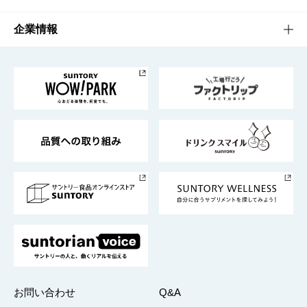
栄養成分一覧
工場見学
サントリーホール
サステナビリティTOP
企業情報
お料理・お酒レシピ
サントリー美術館
トップメッセージ
企業情報TOP
地域情報
サントリーサンバーズ大阪
サントリーが考えるサステナビリティ経営
企業概要
東京サントリーサンゴリアス
ESG情報ポータル
グループ企業一覧
サントリースポーツ
サステナビリティストーリーズ
事業所一覧
採用情報
お問い合わせ
Q&A