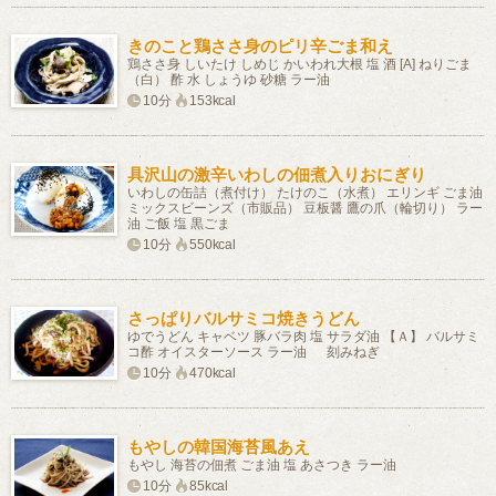
きのこと鶏ささ身のピリ辛ごま和え
鶏ささ身 しいたけ しめじ かいわれ大根 塩 酒 [A] ねりごま
（白） 酢 水 しょうゆ 砂糖 ラー油
10分
153kcal
具沢山の激辛いわしの佃煮入りおにぎり
いわしの缶詰（煮付け） たけのこ（水煮） エリンギ ごま油
ミックスビーンズ（市販品） 豆板醤 鷹の爪（輪切り） ラー
油 ご飯 塩 黒ごま
10分
550kcal
さっぱりバルサミコ焼きうどん
ゆでうどん キャベツ 豚バラ肉 塩 サラダ油 【Ａ】 バルサミ
コ酢 オイスターソース ラー油 刻みねぎ
10分
470kcal
もやしの韓国海苔風あえ
もやし 海苔の佃煮 ごま油 塩 あさつき ラー油
10分
85kcal