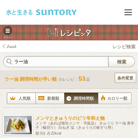
このページの本文へ移動
メニ
レシピ検索
53
条件変更
ラー油 調理時間が早い順
のレシピ：
品
みレシピ
人気順
新着順
調理時間順
カロリー順
メンマときゅうりのピリ辛和え物
メンマ（あれば穂先メンマ・市販品） きゅうり ラー油 唐辛
子（輪切り） 白ねぎ 塩（きゅうりの板ずり用）
3分
22kcal