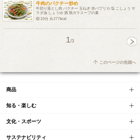
牛肉のパクチー炒め
牛切り落とし肉 パクチー 玉ねぎ 赤パプリカ 塩 こしょう サ
ラダ油 しょうゆ 酒 鶏ガラスープの素
10分
277kcal
1
/3
このページの先頭へ
商品
商品TOP
知る・楽しむ
商品一覧
知る・楽しむTOP
文化・スポーツ
商品発売情報
キャンペーン
文化・スポーツTOP
サステナビリティ