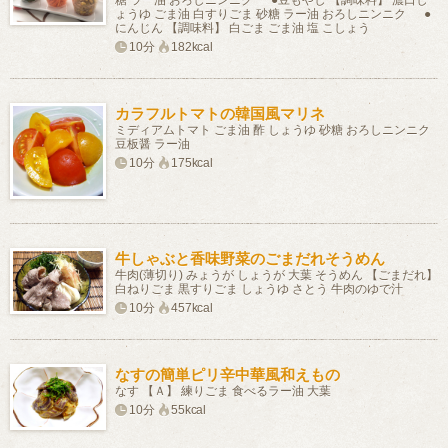
糖 ラー油 おろしニンニク ●豆もやし 【調味料】 濃口し
ょうゆ ごま油 白すりごま 砂糖 ラー油 おろしニンニク ●
にんじん 【調味料】 白ごま ごま油 塩 こしょう
10分
182kcal
カラフルトマトの韓国風マリネ
ミディアムトマト ごま油 酢 しょうゆ 砂糖 おろしニンニク
豆板醤 ラー油
10分
175kcal
牛しゃぶと香味野菜のごまだれそうめん
牛肉(薄切り) みょうが しょうが 大葉 そうめん 【ごまだれ】
白ねりごま 黒すりごま しょうゆ さとう 牛肉のゆで汁
10分
457kcal
なすの簡単ピリ辛中華風和えもの
なす 【Ａ】 練りごま 食べるラー油 大葉
10分
55kcal