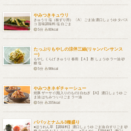
やみつきキュウリ
きゅうり 塩（板ずり用） 〔A〕 ごま油 濃口しょうゆ タバス
コ 旨味調味料 塩 白ごま
5分
80kcal
たっぷりもやしの涼伴三絲(リャンパンサンス
ー)
もやし くらげ きゅうり 春雨 【Ａ】 酢 しょうゆ ラー油 砂
糖 塩
5分
98kcal
やみつきネギチャーシュー
焼豚 ザーサイ(瓶入りのもの) 白ねぎ 【A】 濃口しょうゆ ご
ま油 はちみつ いりごま ラー油
5分
205kcal
パパッとナムル3種盛り
●ほうれん草 【調味料】 濃口しょうゆ ごま油 白すりごま 砂