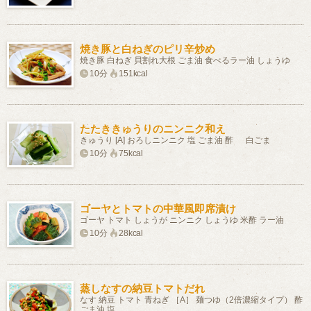
焼き豚と白ねぎのピリ辛炒め
焼き豚 白ねぎ 貝割れ大根 ごま油 食べるラー油 しょうゆ
10分
151kcal
たたききゅうりのニンニク和え
きゅうり [A] おろしニンニク 塩 ごま油 酢 白ごま
10分
75kcal
ゴーヤとトマトの中華風即席漬け
ゴーヤ トマト しょうが ニンニク しょうゆ 米酢 ラー油
10分
28kcal
蒸しなすの納豆トマトだれ
なす 納豆 トマト 青ねぎ ［A］ 麺つゆ（2倍濃縮タイプ） 酢
ごま油 塩