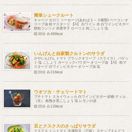
簡単シュークルート
キャベツ セロリ ソーセージ(あれば２～３種類) ベーコン オ
リーブ油 粒マスタード 【A】 白ワイン 水 白ワインビネガー
顆粒コンソメ 赤唐辛子 ローリエ 粒こしょう 塩
30分
489kcal
いんげんと自家製クルトンのサラダ
さやいんげん トマト ブラックオリーブ（スライス） バゲッ
ト 塩 こしょう ガーリックパウダー オリーブ油 【A】 粒マ
スタード 白ワインビネガー オリーブ油 塩
20分
316kcal
ウオツカ・チェリートマト
プチトマト スカイウォッカ 白ワインビネガー 砂糖 ディル
（生） 粗挽き黒こしょう 塩 レモンの皮
25分
139kcal
豆とクスクスのさっぱりサラダ
クスクス ミニトマト 冷凍枝豆（正味） スナップえんどう