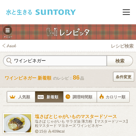
このページの本文へ移動
メニ
レシピ検索
86
条件変更
ワインビネガー 新着順
のレシピ：
品
みレシピ
人気順
新着順
調理時間順
カロリー順
塩さばとじゃがいものマスタードソース
塩さば じゃがいも サラダ油 薄力粉 【マスタードソース】
粒マスタード マヨネーズ ワインビネガー
15分
409kcal