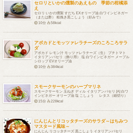
セロリといかの燻製のあえもの 季節の柑橘添
え
セロリ いかの燻製 すだち EXオリーブ油 白ワインビネガー
（または酢） 粗挽き黒こしょう（好みで）
10分
58kcal
アボカドとモッツァレラチーズのころころサラ
ダ
アボカド レモン汁 モッツァレラチーズ（生） プチトマト
イタリアンパセリ（飾り用） 塩 白ワインビネガー メープル
シロップ EVオリーブ油
10分
384kcal
スモークサーモンのハーブマリネ
スモークサーモン 玉ねぎ ディル イタリアンパセリ [A] 白ワ
インビネガー オリーブ油 塩 こしょう レタス（細切り）
15分
228kcal
にんじんとリコッタチーズのサラダ～はちみつ
マスタード風味～
にんじん リコッタチーズ 黒こしょう イタリアンパセリ