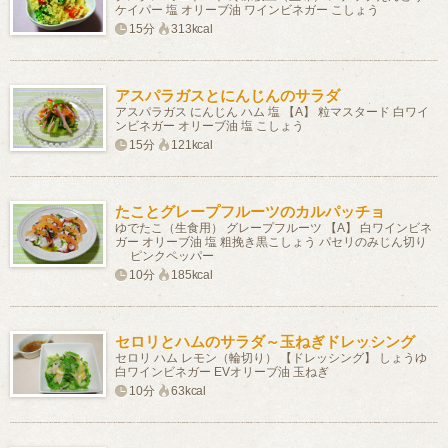
ケイパー 塩 オリーブ油 ワインビネガー こしょう
15分
313kcal
アスパラガスとにんじんのサラダ
アスパラガス にんじん ハム 塩 【A】 粒マスタード 白ワイ
ンビネガー オリーブ油 塩 こしょう
15分
121kcal
たことグレープフルーツのカルパッチョ
ゆでたこ（生食用） グレープフルーツ 【A】 白ワインビネ
ガー オリーブ油 塩 粗挽き黒こしょう パセリのみじん切り
ピンクペッパー
10分
185kcal
セロリとハムのサラダ～玉ねぎドレッシング
セロリ ハム レモン（輪切り） 【ドレッシング】 しょうゆ
白ワインビネガー EVオリーブ油 玉ねぎ
10分
63kcal