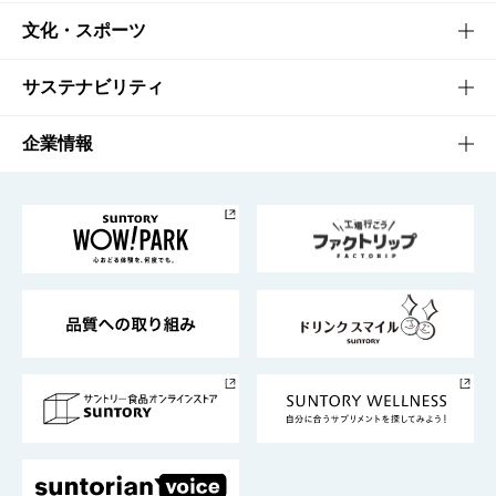
商品一覧
知る・楽しむTOP
文化・スポーツ
商品発売情報
キャンペーン
文化・スポーツTOP
サステナビリティ
栄養成分一覧
工場見学
サントリーホール
サステナビリティTOP
企業情報
お料理・お酒レシピ
サントリー美術館
トップメッセージ
企業情報TOP
地域情報
サントリーサンバーズ大阪
サントリーが考えるサステナビリティ経営
企業概要
東京サントリーサンゴリアス
ESG情報ポータル
グループ企業一覧
サントリースポーツ
サステナビリティストーリーズ
事業所一覧
採用情報