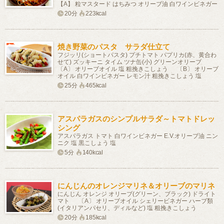
【A】 粒マスタード はちみつ オリーブ油 白ワインビネガー
20分
223kcal
焼き野菜のパスタ サラダ仕立て
フジッリ(ショートパスタ) プチトマト パプリカ(赤、黄合わ
せて) ズッキーニ タイム ツナ缶(小) グリーンオリーブ
〔A〕 オリーブオイル 塩 粗挽きこしょう 〔B〕 オリーブ
オイル 白ワインビネガー レモン汁 粗挽きこしょう 塩
25分
465kcal
アスパラガスのシンプルサラダ～トマトドレッ
シング
アスパラガス トマト 白ワインビネガー E.V.オリーブ油 ニン
ニク 塩 黒こしょう 塩
5分
140kcal
にんじんのオレンジマリネ＆オリーブのマリネ
にんじん オレンジ オリーブ(グリーン、ブラック) ドライト
マト 〔A〕 オリーブオイル シェリービネガー ハーブ類
(イタリアンパセリ、ディルなど) 塩 粗挽きこしょう
20分
185kcal