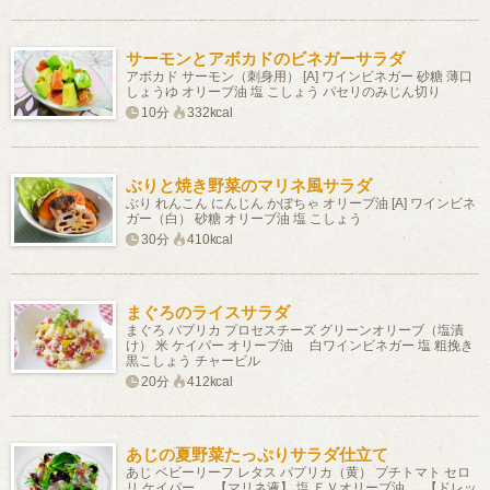
サーモンとアボカドのビネガーサラダ
アボカド サーモン（刺身用） [A] ワインビネガー 砂糖 薄口
しょうゆ オリーブ油 塩 こしょう パセリのみじん切り
10分
332kcal
ぶりと焼き野菜のマリネ風サラダ
ぶり れんこん にんじん かぼちゃ オリーブ油 [A] ワインビネ
ガー（白） 砂糖 オリーブ油 塩 こしょう
30分
410kcal
まぐろのライスサラダ
まぐろ パプリカ プロセスチーズ グリーンオリーブ（塩漬
け） 米 ケイパー オリーブ油 白ワインビネガー 塩 粗挽き
黒こしょう チャービル
20分
412kcal
あじの夏野菜たっぷりサラダ仕立て
あじ ベビーリーフ レタス パプリカ（黄） プチトマト セロ
リ ケイパー 【マリネ液】 塩 ＥＶオリーブ油 【ドレッ