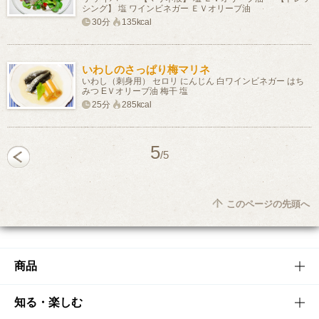
シング】 塩 ワインビネガー ＥＶオリーブ油
30分
135kcal
いわしのさっぱり梅マリネ
いわし（刺身用） セロリ にんじん 白ワインビネガー はち
みつ EＶオリーブ油 梅干 塩
25分
285kcal
5
/5
このページの先頭へ
商品
商品TOP
知る・楽しむ