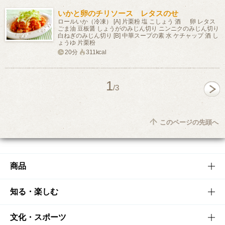
いかと卵のチリソース レタスのせ
ロールいか（冷凍） [A] 片栗粉 塩 こしょう 酒 卵 レタス
ごま油 豆板醤 しょうがのみじん切り ニンニクのみじん切り
白ねぎのみじん切り [B] 中華スープの素 水 ケチャップ 酒 し
ょうゆ 片栗粉
20分
311kcal
1
/3
このページの先頭へ
商品
商品TOP
知る・楽しむ
商品一覧
知る・楽しむTOP
文化・スポーツ