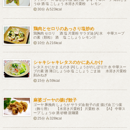
うゆ 酒 塩 こしょう 水溶き片栗粉 レモン
30分
523kcal
鶏肉とセロリのあっさり塩炒め
鶏胸肉 セロリ 酒 塩 片栗粉 サラダ油 [A] 水 中華スープ
の素（顆粒） 酒 塩 こしょう レモン汁
10分
216kcal
シャキシャキレタスのかにあんかけ
レタス かにかま えのき [A] しょうがのしぼり汁 水 中華スー
プの素 酒 薄口しょうゆ 塩 こしょう ごま油 水溶き片栗粉
刻みねぎ
15分
59kcal
麻婆ゴーヤの揚げ餃子
ゴーヤ 豚挽肉 しょうが サラダ油 餃子の皮 揚げ油 三つ葉
（飾り用） 【水溶き片栗粉】 片栗粉 水 【A】 中華ス
ープ しょうゆ 酒 砂糖 甜麺醤
25分
328kcal