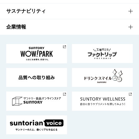
商品発売情報
キャンペーン
文化・スポーツTOP
サステナビリティ
栄養成分一覧
工場見学
サントリーホール
サステナビリティTOP
企業情報
お料理・お酒レシピ
サントリー美術館
トップメッセージ
企業情報TOP
地域情報
サントリーサンバーズ大阪
サントリーが考えるサステナビリティ経営
企業概要
東京サントリーサンゴリアス
ESG情報ポータル
グループ企業一覧
サントリースポーツ
サステナビリティストーリーズ
事業所一覧
採用情報