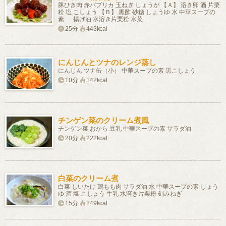
豚ひき肉 赤パプリカ 玉ねぎ しょうが 【Ａ】 溶き卵 酒 片栗
粉 塩 こしょう 【Ｂ】 黒酢 砂糖 しょうゆ 水 中華スープの
素 揚げ油 水溶き片栗粉 水菜
25分
443kcal
にんじんとツナのレンジ蒸し
にんじん ツナ缶（小） 中華スープの素 黒こしょう
10分
142kcal
チンゲン菜のクリーム煮風
チンゲン菜 おから 豆乳 中華スープの素 サラダ油
20分
222kcal
白菜のクリーム煮
白菜 しいたけ 鶏もも肉 サラダ油 水 中華スープの素 しょう
ゆ 酒 塩 こしょう 牛乳 水溶き片栗粉 刻みねぎ
15分
249kcal