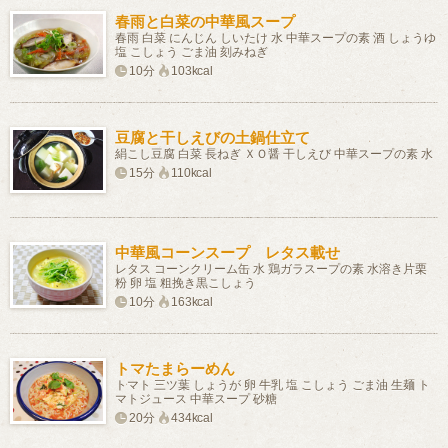
春雨と白菜の中華風スープ
春雨 白菜 にんじん しいたけ 水 中華スープの素 酒 しょうゆ
塩 こしょう ごま油 刻みねぎ
10分
103kcal
豆腐と干しえびの土鍋仕立て
絹こし豆腐 白菜 長ねぎ ＸＯ醤 干しえび 中華スープの素 水
15分
110kcal
中華風コーンスープ レタス載せ
レタス コーンクリーム缶 水 鶏ガラスープの素 水溶き片栗
粉 卵 塩 粗挽き黒こしょう
10分
163kcal
トマたまらーめん
トマト 三ツ葉 しょうが 卵 牛乳 塩 こしょう ごま油 生麺 ト
マトジュース 中華スープ 砂糖
20分
434kcal