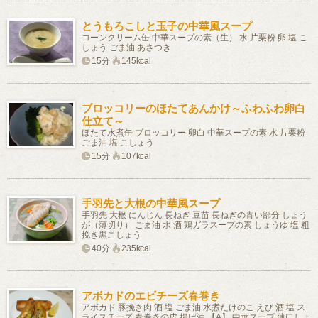
とうもろこしと玉子の中華風スープ
コーンクリーム缶 中華スープの素（生） 水 片栗粉 卵 塩 こ
しょう ごま油 あさつき
15分
145kcal
ブロッコリーのほたてあんかけ～ふわふわ卵白
仕立て～
ほたて水煮缶 ブロッコリー 卵白 中華スープの素 水 片栗粉
ごま油 塩 こしょう
15分
107kcal
手羽先と大根の中華風スープ
手羽先 大根 にんじん 長ねぎ 豆苗 長ねぎの青い部分 しょう
が（薄切り） ごま油 水 酒 鶏ガラスープの素 しょうゆ 塩 粗
挽き黒こしょう
40分
235kcal
アボカドのエビチーズ春巻き
アボカド 豚挽き肉 酒 塩 ごま油 水煮たけのこ えび 酒 塩 ス
ライスチーズ 春巻きの皮 揚げ油 【A】 中華スープ 薄口しょ