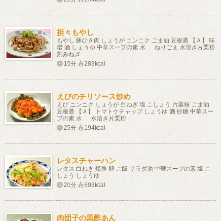
担々もやし
もやし 豚ひき肉 しょうが ニンニク ごま油 豆板醤 【Ａ】 味
噌 酒 しょうゆ 中華スープの素 水 ねりごま 水溶き片栗粉
刻みねぎ
15分
283kcal
えびのチリソース炒め
えび ニンニク しょうが 白ねぎ 塩 こしょう 片栗粉 ごま油
豆板醤 【Ａ】 トマトケチャップ しょうゆ 酒 砂糖 中華スー
プの素 水 水溶き片栗粉
25分
194kcal
レタスチャーハン
レタス 白ねぎ 焼豚 卵 ご飯 サラダ油 中華スープの素 塩 こ
しょう しょうゆ
20分
603kcal
肉団子の黒酢あん