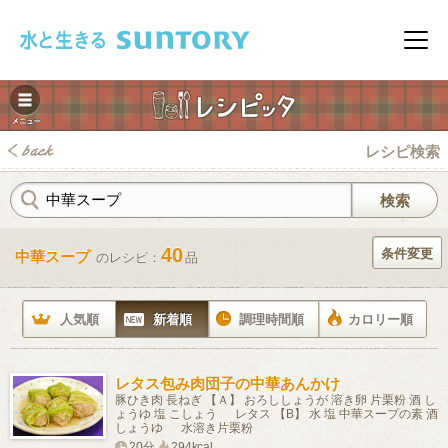
このページの本文へ移動
メニ
レシピ検索
40
条件変更
中華スープ
のレシピ：
品
みレシピ
人気順
新着順
調理時間順
カロリー順
レタス包み肉団子の中華あんかけ
豚ひき肉 長ねぎ 【Ａ】 おろししょうが 溶き卵 片栗粉 酒 し
ょうゆ 塩 こしょう レタス 【B】 水 塩 中華スープの素 酒
しょうゆ 水溶き片栗粉
20分
294kcal