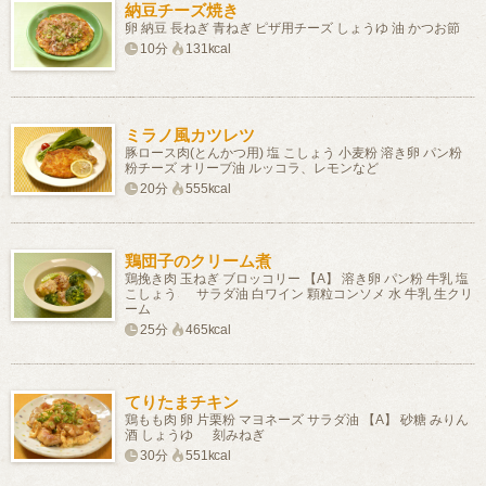
納豆チーズ焼き
卵 納豆 長ねぎ 青ねぎ ピザ用チーズ しょうゆ 油 かつお節
10分
131kcal
ミラノ風カツレツ
豚ロース肉(とんかつ用) 塩 こしょう 小麦粉 溶き卵 パン粉
粉チーズ オリーブ油 ルッコラ、レモンなど
20分
555kcal
鶏団子のクリーム煮
鶏挽き肉 玉ねぎ ブロッコリー 【A】 溶き卵 パン粉 牛乳 塩
こしょう サラダ油 白ワイン 顆粒コンソメ 水 牛乳 生クリ
ーム
25分
465kcal
てりたまチキン
鶏もも肉 卵 片栗粉 マヨネーズ サラダ油 【A】 砂糖 みりん
酒 しょうゆ 刻みねぎ
30分
551kcal