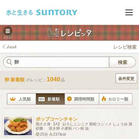
このページの本文へ移動
メニ
レシピ検索
1040
条件変更
卵 新着順
のレシピ：
品
みレシピ
人気順
新着順
調理時間順
カロリー順
ポップコーンチキン
鶏ささ身 【A】 おろしニンニク 顆粒コンソメ しょうゆ 酒
砂糖 溶き卵 小麦粉 パン粉 油
25分
237kcal