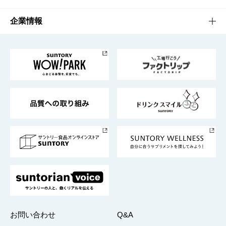
栄養成分一覧
工場見学
サントリーホール
サステナビリティTOP
企業情報
お料理・お酒レシピ
サントリー美術館
トップメッセージ
企業情報TOP
地域情報
サントリーサンバーズ大阪
サントリーが考えるサステナビリティ経営
企業概要
東京サントリーサンゴリアス
ESG情報ポータル
グループ企業一覧
サントリースポーツ
サステナビリティストーリーズ
事業所一覧
採用情報
お問い合わせ
Q&A