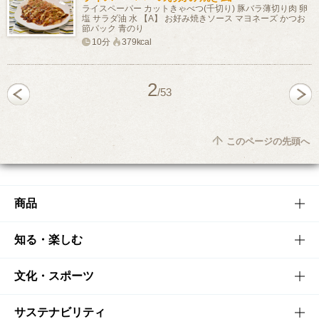
ライスペーパー カットきゃべつ(千切り) 豚バラ薄切り肉 卵
塩 サラダ油 水 【A】 お好み焼きソース マヨネーズ かつお
節パック 青のり
10分
379kcal
2
/53
このページの先頭へ
商品
商品TOP
知る・楽しむ
商品一覧
知る・楽しむTOP
文化・スポーツ
商品発売情報
キャンペーン
文化・スポーツTOP
サステナビリティ