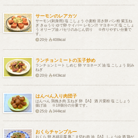
サーモンのレアカツ
サーモン(刺身用) 塩 こしょう 小麦粉 溶き卵 パン粉 紫玉ね
ぎ きゅうり ゆで卵 ケイパー レモン汁 マヨネーズ 塩 こしょ
う オリーブ油 パセリのみじん切り ※作りやすい分量で
す。
20分
408kcal
ランチョンミートの玉子炒め
ランチョンミート しめじ 卵 マヨネーズ 油 塩 こしょう 刻み
ねぎ
20分
443kcal
はんぺん入り肉団子
はんぺん 鶏挽き肉 玉ねぎ 卵 【A】 酒 片栗粉 塩 こしょう
揚げ油 ※18個分の分量です。
25分
344kcal
おくらチャンプルー
おくら 卵 木綿豆腐 豚こま切れ肉 油 【A】 しょうゆ 酒 鶏が