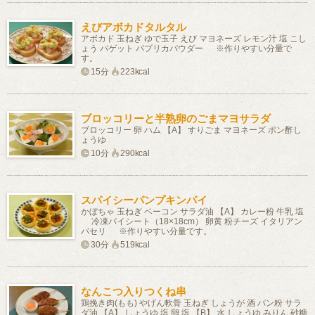
えびアボカドタルタル
アボカド 玉ねぎ ゆで玉子 えび マヨネーズ レモン汁 塩 こし
ょう バゲット パプリカパウダー ※作りやすい分量で
す。
15分
223kcal
ブロッコリーと半熟卵のごまマヨサラダ
ブロッコリー 卵 ハム 【A】 すりごま マヨネーズ ポン酢し
ょうゆ
10分
290kcal
スパイシーパンプキンパイ
かぼちゃ 玉ねぎ ベーコン サラダ油 【A】 カレー粉 牛乳 塩
冷凍パイシート（18×18cm） 卵黄 粉チーズ イタリアン
パセリ ※作りやすい分量です。
30分
519kcal
なんこつ入りつくね串
鶏挽き肉(もも) やげん軟骨 玉ねぎ しょうが 酒 パン粉 サラ
ダ油 【A】 しょうゆ 塩 卵 塩 【B】 水 しょうゆ みりん 砂糖