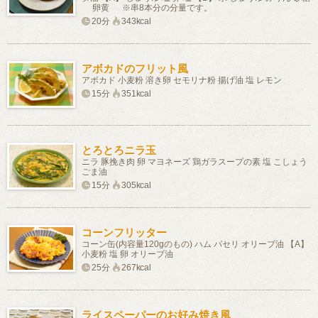
卵黄 ※串8本分の分量です。
20分
343kcal
アボカドのフリット風
アボカド 小麦粉 溶き卵 セモリナ粉 揚げ油 塩 レモン
15分
351kcal
とろとろニラ玉
ニラ 豚挽き肉 卵 マヨネーズ 鶏ガラスープの素 塩 こしょう
ごま油
15分
305kcal
コーンフリッター
コーン缶(内容量120gのもの) ハム パセリ オリーブ油 【A】
小麦粉 塩 卵 オリーブ油
25分
267kcal
ライスペーパーのお好み焼き風