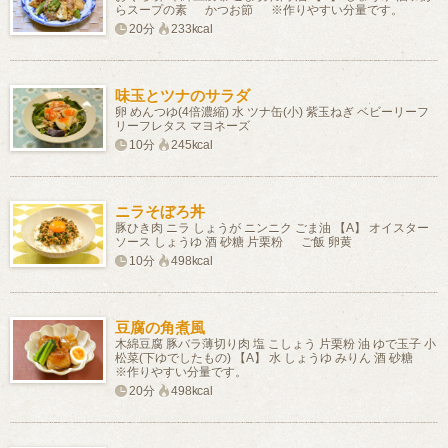
らスープの素 かつお節 ※作りやすい分量です。
20分
233kcal
味玉とツナのサラダ
卵 めんつゆ(4倍濃縮) 水 ツナ缶(小) 紫玉ねぎ ベビーリーフ
リーフレタス マヨネーズ
10分
245kcal
ニラそぼろ丼
豚ひき肉 ニラ しょうが ニンニク ごま油 【A】 オイスター
ソース しょうゆ 酒 砂糖 片栗粉 ご飯 卵黄
10分
498kcal
豆腐の角煮風
木綿豆腐 豚バラ薄切り肉 塩 こしょう 片栗粉 油 ゆで玉子 小
松菜(下ゆでしたもの) 【A】 水 しょうゆ みりん 酒 砂糖
※作りやすい分量です。
20分
498kcal