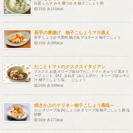
白菜 しらす みそ 麺つゆ 水 柚子こしょう 卵
15分
151kcal
長芋の唐揚げ 柚子こしょうマヨ添え
長芋 しょうゆ 片栗粉 揚げ油 マヨネーズ 柚子こしょう
15分
385kcal
たことトマトのクスクスイタリアン
クスクス お湯 オリーブ油 ゆでだこ トマト きゅうり 黒オリ
ーブ ミント 【A】 玉ねぎ（みじん切り） オリーブ油 レモン
汁 柚子こしょう 塩、 こしょう
20分
330kcal
焼きかぶのマリネ～柚子こしょう風味～
かぶ オリーブ油 [A] しょうゆ オリーブ油 柚子こしょう 酢 塩
砂糖
20分
171kcal