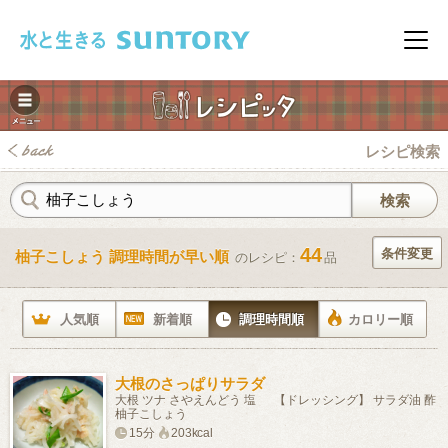
このページの本文へ移動
メニ
レシピ検索
44
条件変更
柚子こしょう 調理時間が早い順
のレシピ：
品
みレシピ
人気順
新着順
調理時間順
カロリー順
大根のさっぱりサラダ
大根 ツナ さやえんどう 塩 【ドレッシング】 サラダ油 酢
柚子こしょう
15分
203kcal