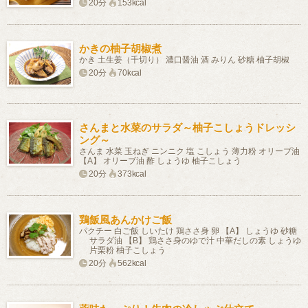
20分
153kcal
かきの柚子胡椒煮
かき 土生姜（千切り） 濃口醤油 酒 みりん 砂糖 柚子胡椒
20分
70kcal
さんまと水菜のサラダ～柚子こしょうドレッシ
ング～
さんま 水菜 玉ねぎ ニンニク 塩 こしょう 薄力粉 オリーブ油
【A】 オリーブ油 酢 しょうゆ 柚子こしょう
20分
373kcal
鶏飯風あんかけご飯
パクチー 白ご飯 しいたけ 鶏ささ身 卵 【A】 しょうゆ 砂糖
サラダ油 【B】 鶏ささ身のゆで汁 中華だしの素 しょうゆ
片栗粉 柚子こしょう
20分
562kcal