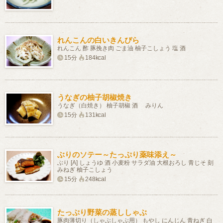
れんこんの白いきんぴら
れんこん 酢 豚挽き肉 ごま油 柚子こしょう 塩 酒
15分
184kcal
うなぎの柚子胡椒焼き
うなぎ（白焼き） 柚子胡椒 酒 みりん
15分
131kcal
ぶりのソテー～たっぷり薬味添え～
ぶり [A] しょうゆ 酒 小麦粉 サラダ油 大根おろし 青じそ 刻
みねぎ 柚子こしょう
15分
248kcal
たっぷり野菜の蒸ししゃぶ
豚肉薄切り（しゃぶしゃぶ用） もやし にんじん 青ねぎ 白