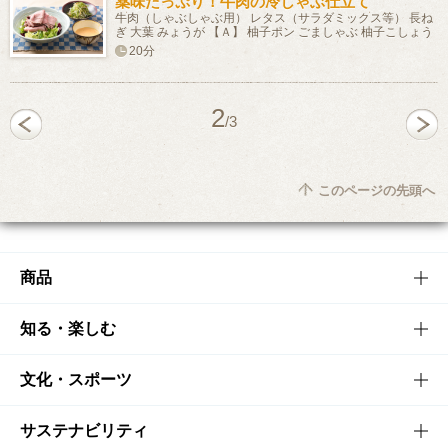
薬味たっぷり！牛肉の冷しゃぶ仕立て
牛肉（しゃぶしゃぶ用） レタス（サラダミックス等） 長ね
ぎ 大葉 みょうが 【Ａ】 柚子ポン ごましゃぶ 柚子こしょう
20分
2
/3
このページの先頭へ
商品
商品TOP
知る・楽しむ
商品一覧
知る・楽しむTOP
文化・スポーツ
商品発売情報
キャンペーン
文化・スポーツTOP
サステナビリティ