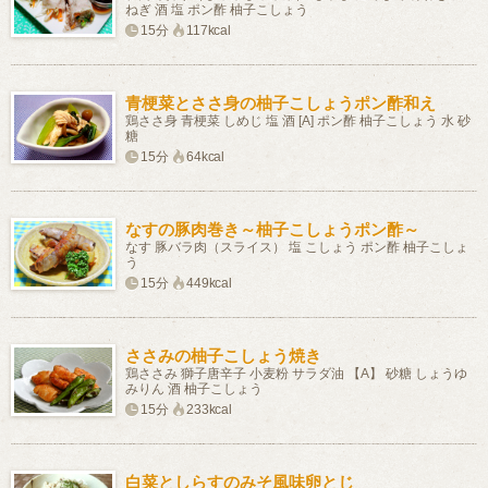
ねぎ 酒 塩 ポン酢 柚子こしょう
15分
117kcal
青梗菜とささ身の柚子こしょうポン酢和え
鶏ささ身 青梗菜 しめじ 塩 酒 [A] ポン酢 柚子こしょう 水 砂
糖
15分
64kcal
なすの豚肉巻き～柚子こしょうポン酢～
なす 豚バラ肉（スライス） 塩 こしょう ポン酢 柚子こしょ
う
15分
449kcal
ささみの柚子こしょう焼き
鶏ささみ 獅子唐辛子 小麦粉 サラダ油 【A】 砂糖 しょうゆ
みりん 酒 柚子こしょう
15分
233kcal
白菜としらすのみそ風味卵とじ