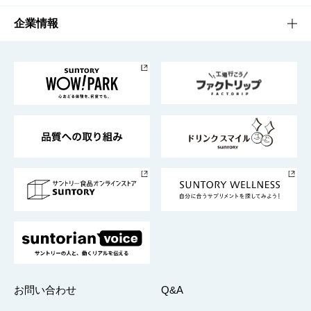
栄養成分一覧
工場見学
サントリーホール
サステナビリティTOP
企業情報
お料理・お酒レシピ
サントリー美術館
トップメッセージ
企業情報TOP
地域情報
サントリーサンバーズ大阪
サントリーが考えるサステナビリティ経営
企業概要
東京サントリーサンゴリアス
ESG情報ポータル
グループ企業一覧
サントリースポーツ
サステナビリティストーリーズ
事業所一覧
採用情報
お問い合わせ
Q&A