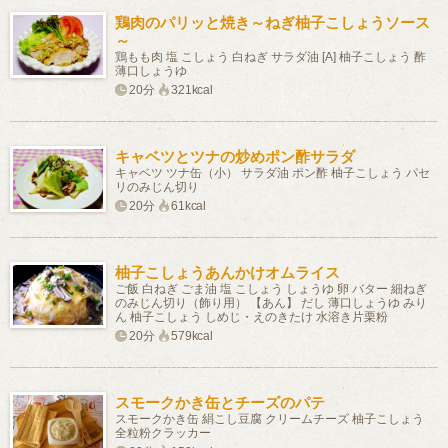
鶏肉のパリッと焼き～ねぎ柚子こしょうソース
～
鶏もも肉 塩 こしょう 白ねぎ サラダ油 [A] 柚子こしょう 酢
薄口しょうゆ
20分
321kcal
キャベツとツナの炒めポン酢サラダ
キャベツ ツナ缶（小） サラダ油 ポン酢 柚子こしょう パセ
リのみじん切り
20分
61kcal
柚子こしょうあんかけオムライス
ご飯 白ねぎ ごま油 塩 こしょう しょうゆ 卵 バター 細ねぎ
のみじん切り（飾り用） 【あん】 だし 薄口しょうゆ みり
ん 柚子こしょう しめじ・えのきたけ 水溶き片栗粉
20分
579kcal
スモークかき缶とチーズのパテ
スモークかき缶 絹こし豆腐 クリームチーズ 柚子こしょう
全粒粉クラッカー