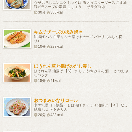
うが おろしニンニク しょうゆ 酒 オイスターソース ごま油
鶏ガラスープの素 塩 こしょう サラダ油 水
30分
388kcal
キムチチーズの挟み焼き
油揚げ ハム 白菜キムチ 溶けるチーズ パセリ（みじん切
り）
10分
228kcal
ほうれん草と揚げのだし浸し
ほうれん草 油揚げ 【A】 水 しょうゆ みりん 酒 かつおぶ
しパック
15分
41kcal
おつまみいなりロール
米 すし酢（市販品） しば漬け きゅうり 油揚げ 【Ａ】 だし
砂糖 しょうゆ みりん
20分
488kcal