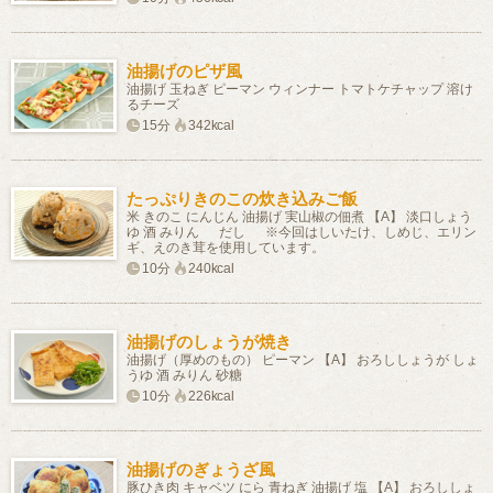
油揚げのピザ風
油揚げ 玉ねぎ ピーマン ウィンナー トマトケチャップ 溶け
るチーズ
15分
342kcal
たっぷりきのこの炊き込みご飯
米 きのこ にんじん 油揚げ 実山椒の佃煮 【A】 淡口しょう
ゆ 酒 みりん だし ※今回はしいたけ、しめじ、エリン
ギ、えのき茸を使用しています。
10分
240kcal
油揚げのしょうが焼き
油揚げ（厚めのもの） ピーマン 【A】 おろししょうが しょ
うゆ 酒 みりん 砂糖
10分
226kcal
油揚げのぎょうざ風
豚ひき肉 キャベツ にら 青ねぎ 油揚げ 塩 【A】 おろししょ