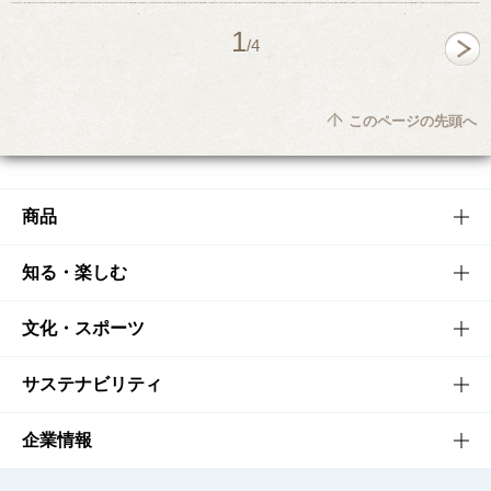
1
/4
このページの先頭へ
商品
商品TOP
知る・楽しむ
商品一覧
知る・楽しむTOP
文化・スポーツ
商品発売情報
キャンペーン
文化・スポーツTOP
サステナビリティ
栄養成分一覧
工場見学
サントリーホール
サステナビリティTOP
企業情報
お料理・お酒レシピ
サントリー美術館