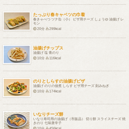
たっぷり春キャベツの巾着
春きゃべつ ツナ缶（小） ピザ用チーズ しょうゆ 油揚げ レ
モン
20分
299kcal
油揚げチップス
油揚げ 塩 青のり
10分
116kcal
のりとしらすの油揚げピザ
油揚げ のりの佃煮 しらす ピザ用チーズ 刻みねぎ
10分
174kcal
いなりチーズ餅
いなり寿司用の油揚げ（市販品） 切り餅 スライスチーズ 焼
きのり 七味唐辛子
10分
456kcal