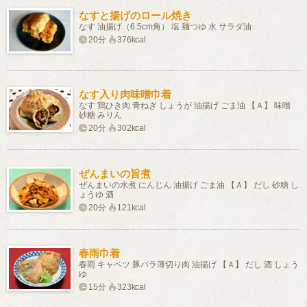
なすと揚げのロール焼き
なす 油揚げ（6.5cm角） 塩 麺つゆ 水 サラダ油
20分
376kcal
なす入り肉味噌巾着
なす 鶏ひき肉 青ねぎ しょうが 油揚げ ごま油 【Ａ】 味噌
砂糖 みりん
20分
302kcal
ぜんまいの旨煮
ぜんまいの水煮 にんじん 油揚げ ごま油 【Ａ】 だし 砂糖 し
ょうゆ 酒
20分
121kcal
春雨巾着
春雨 キャベツ 豚バラ薄切り肉 油揚げ 【Ａ】 だし 酒 しょう
ゆ
15分
323kcal