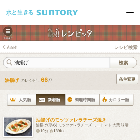
このページの本文へ移動
メニ
レシピ検索
66
条件変更
油揚げ
のレシピ：
品
みレシピ
人気順
新着順
調理時間順
カロリー順
油揚げのモッツァレラチーズ焼き
油揚げ(厚め) モッツァレラチーズ ミニトマト 大葉 味噌
10分
189kcal