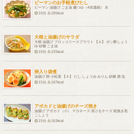
ピーマンのお手軽煮びたし
ピーマン 油揚げ ごま油 麺つゆ（4倍濃縮） 水
10分
165kcal
大根と油揚げのサラダ
大根 油揚げ ブロッコリースプラウト 【Ａ】 ポン酢しょう
ゆ 砂糖 ごま油
10分
155kcal
卵入り袋煮
油揚げ 卵 小松菜 【Ａ】 だし しょうゆ みりん 砂糖 酒 塩
15分
187kcal
アボカドと油揚げのチーズ焼き
油揚げ アボカド（小） マヨネーズ 溶けるチーズ 粗挽き黒
こしょう
15分
163kcal