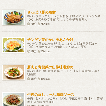
さっぱり豚の角煮
豚バラブロック しょうが 長ねぎ（青い部分） チンゲン菜
【A】 豚肉のゆで汁 酢 酒 しょうゆ 砂糖 みりん
20分
755kcal
チンゲン菜のかに玉あんかけ
チンゲン菜 かにかま 卵 塩 こしょう ごま油 サラダ油 水
【A】 水 鶏ガラスープの素 しょうゆ 塩 片栗粉
20分
332kcal
豚肉と青梗菜の山椒味噌炒め
豚バラ薄切り肉 青梗菜 塩 こしょう 【Ａ】 味噌 酒 みりん
粉山椒
15分
407kcal
牛肉の蒸ししゃぶ 梅肉ソース
牛肉（しゃぶしゃぶ用） もやし 青梗菜 梅干 酒 【Ａ】 酢 砂
糖 しょうゆ サラダ油