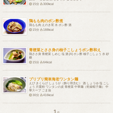
15分
300kcal
鶏もも肉のポン酢煮
鶏もも肉 えのき茸 水 ポン酢 酒
15分
188kcal
青梗菜とささ身の柚子こしょうポン酢和え
鶏ささ身 青梗菜 しめじ 塩 酒 [A] ポン酢 柚子こしょう 水 砂
糖
15分
64kcal
プリプリ簡単海老ワンタン麺
えび きくらげ しょうが（飾り用含む） 酒 しょうゆ 塩 こし
ょう 片栗粉 ワンタンの皮 青梗菜 中華麺（乾燥蝦子麺） 中
華スープ ごま油
30分
416kcal
1
/1