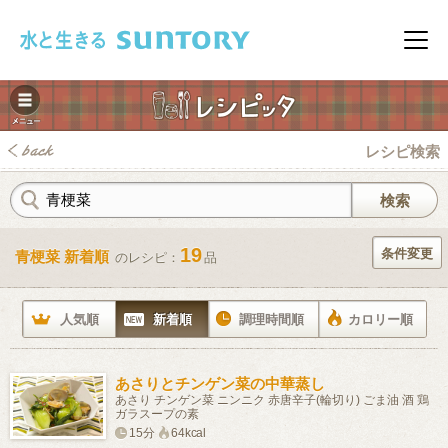
このページの本文へ移動
メニ
レシピ検索
19
条件変更
青梗菜 新着順
のレシピ：
品
みレシピ
人気順
新着順
調理時間順
カロリー順
あさりとチンゲン菜の中華蒸し
あさり チンゲン菜 ニンニク 赤唐辛子(輪切り) ごま油 酒 鶏
ガラスープの素
15分
64kcal