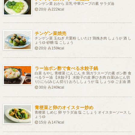
チンゲン菜 おから 豆乳 中華スープの素 サラダ油
20分
222kcal
チンゲン菜焼売
チンゲン菜 玉ねぎ 片栗粉 しいたけ 鶏挽き肉 しょうが 酒 し
ょうゆ 砂糖 塩 こしょう
20分
159kcal
ラー油ポン酢で食べる水餃子鍋
白菜 もやし 青梗菜 にんじん 水 鶏ガラスープの素 ポン酢 食
べるラー油 【水餃子】 水餃子の皮 豚ひき肉 白菜(みじん切
り) にら(みじん切り) おろししょうが 塩 しょうゆ ごま油 酒
30分
240kcal
青梗菜と卵のオイスター炒め
青梗菜 しめじ 卵 サラダ油 塩 こしょう オイスターソース し
ょうゆ
15分
147kcal