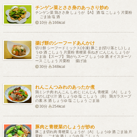
チンゲン菜とささ身のあっさり炒め
チンゲン菜 鶏ささ身 しょうが 【A】 酒 塩 こしょう 片栗粉
ごま油 塩 酒
10分
166kcal
揚げ餅のシーフードあんかけ
切り餅 シーフードミックス(冷凍) 豚こま(切り落とし) しょ
うゆ 酒 こしょう 片栗粉 青梗菜 長ねぎ にんじん しょうが
ごま油 【スープ】 鶏がらスープ しょうゆ 酒 オイスターソ
ース こしょう 片栗粉 揚げ油
30分
348kcal
れんこんつみれのあったか煮
鶏ミンチ肉 れんこん しめじ にんじん 青梗菜 ［A］ しょう
がのしぼり汁 酒 しょうゆ 塩 こしょう ［B］ 鶏ガラスープ
の素 水 酒 しょうゆ 塩 こしょう ごま油
30分
254kcal
豚肉と青梗菜のしょうが炒め
豚こま切れ肉 青梗菜 しょうが ［A］ しょうゆ 酒 ごま油 片
栗粉 ごま油 酒 しょうゆ 塩 こしょう