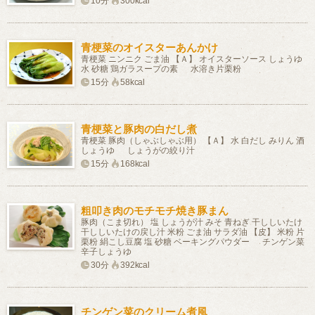
10分
300kcal
青梗菜のオイスターあんかけ
青梗菜 ニンニク ごま油 【Ａ】 オイスターソース しょうゆ
水 砂糖 鶏ガラスープの素 水溶き片栗粉
15分
58kcal
青梗菜と豚肉の白だし煮
青梗菜 豚肉（しゃぶしゃぶ用） 【Ａ】 水 白だし みりん 酒
しょうゆ しょうがの絞り汁
15分
168kcal
粗叩き肉のモチモチ焼き豚まん
豚肉（こま切れ） 塩 しょうが汁 みそ 青ねぎ 干ししいたけ
干ししいたけの戻し汁 米粉 ごま油 サラダ油 【皮】 米粉 片
栗粉 絹こし豆腐 塩 砂糖 ベーキングパウダー チンゲン菜
辛子しょうゆ
30分
392kcal
チンゲン菜のクリーム煮風