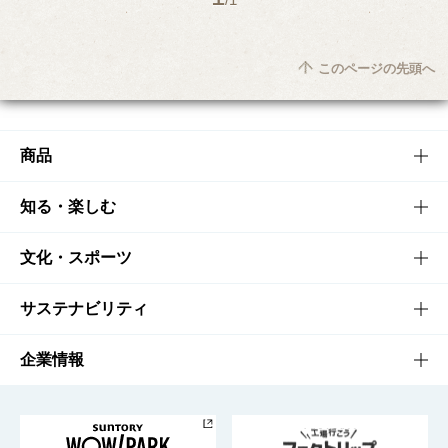
このページの先頭へ
商品
商品TOP
知る・楽しむ
商品一覧
知る・楽しむTOP
文化・スポーツ
商品発売情報
キャンペーン
文化・スポーツTOP
サステナビリティ
栄養成分一覧
工場見学
サントリーホール
サステナビリティTOP
企業情報
お料理・お酒レシピ
サントリー美術館
トップメッセージ
企業情報TOP