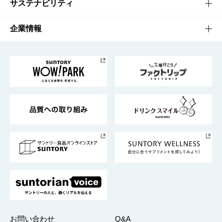
商品発売情報
キャンペーン
文化・スポーツTOP
サステナビリティ
栄養成分一覧
工場見学
サントリーホール
サステナビリティTOP
企業情報
お料理・お酒レシピ
サントリー美術館
トップメッセージ
企業情報TOP
地域情報
サントリーサンバーズ大阪
サントリーが考えるサステナビリティ経営
企業概要
東京サントリーサンゴリアス
ESG情報ポータル
グループ企業一覧
サントリースポーツ
サステナビリティストーリーズ
事業所一覧
採用情報
お問い合わせ
Q&A