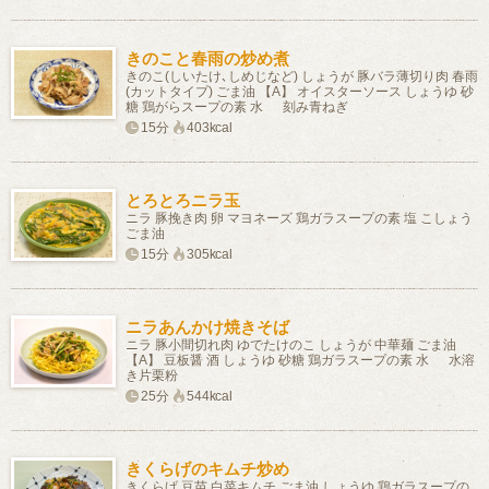
きのこと春雨の炒め煮
きのこ(しいたけ､しめじなど) しょうが 豚バラ薄切り肉 春雨
(カットタイプ) ごま油 【A】 オイスターソース しょうゆ 砂
糖 鶏がらスープの素 水 刻み青ねぎ
15分
403kcal
とろとろニラ玉
ニラ 豚挽き肉 卵 マヨネーズ 鶏ガラスープの素 塩 こしょう
ごま油
15分
305kcal
ニラあんかけ焼きそば
ニラ 豚小間切れ肉 ゆでたけのこ しょうが 中華麺 ごま油
【A】 豆板醤 酒 しょうゆ 砂糖 鶏ガラスープの素 水 水溶
き片栗粉
25分
544kcal
きくらげのキムチ炒め
きくらげ 豆苗 白菜キムチ ごま油 しょうゆ 鶏ガラスープの