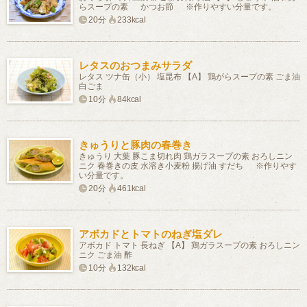
らスープの素 かつお節 ※作りやすい分量です。
20分
233kcal
レタスのおつまみサラダ
レタス ツナ缶（小） 塩昆布 【A】 鶏がらスープの素 ごま油
白ごま
10分
84kcal
きゅうりと豚肉の春巻き
きゅうり 大葉 豚こま切れ肉 鶏ガラスープの素 おろしニン
ニク 春巻きの皮 水溶き小麦粉 揚げ油 すだち ※作りやす
い分量です。
20分
461kcal
アボカドとトマトのねぎ塩ダレ
アボカド トマト 長ねぎ 【A】 鶏ガラスープの素 おろしニン
ニク ごま油 酢
10分
132kcal