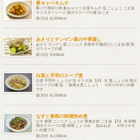
豚キャベキムチ
豚バラ薄切り肉 春キャベツ 白菜キムチ 塩 こしょう ごま油
オイスターソース 鶏ガラスープの素 白ごま
15分
369kcal
あさりとチンゲン菜の中華蒸し
あさり チンゲン菜 ニンニク 赤唐辛子(輪切り) ごま油 酒 鶏
ガラスープの素
15分
64kcal
白菜と手羽のスープ煮
白菜 手羽中 しょうが 塩 サラダ油 【A】 水 酒 しょうゆ 鶏ガ
ラスープの素 塩 粗挽き黒こしょう ※作りやすい分量
です。
30分
289kcal
なすと春雨の味噌炒め煮
なす 春雨 ニンニク しょうが 豚挽き肉 ごま油 【A】 水 砂糖
鶏ガラスープの素 味噌 しょうゆ 刻みねぎ ※作りやす
い分量です。
20分
238kcal