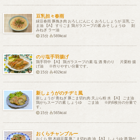
豆乳担々春雨
緑豆春雨 豚挽き肉 おろしにんにく おろししょうが 豆乳 ご
ま油 【A】 すりごま 鶏ガラスープの素 みそ しょうゆ 刻
みねぎ ラー油
15分
589kcal
のり塩手羽揚げ
鶏手羽中 【A】 鶏ガラスープの素 塩 酒 青のり 片栗粉 揚
げ油 ※作りやすい分量です。
15分
402kcal
新しょうがのチヂミ風
新しょうが 青ねぎ 豚こま切れ肉 天ぷら粉 水 【A】 ごま油
鶏がらスープの素 しょうゆ ごま油 ※約6枚分の分量で
す。
15分
565kcal
おくらチャンプルー
おくら 卵 木綿豆腐 豚こま切れ肉 油 【A】 しょうゆ 酒 鶏が