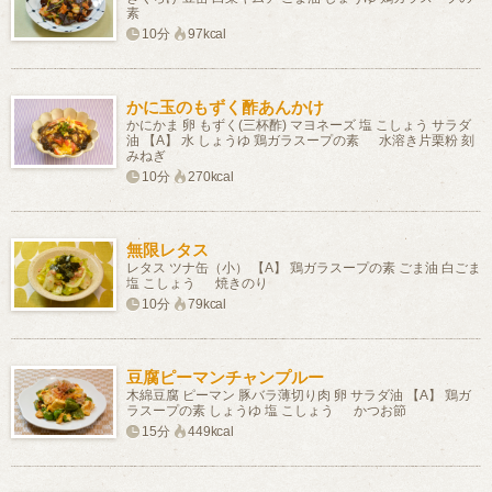
素
10分
97kcal
かに玉のもずく酢あんかけ
かにかま 卵 もずく(三杯酢) マヨネーズ 塩 こしょう サラダ
油 【A】 水 しょうゆ 鶏ガラスープの素 水溶き片栗粉 刻
みねぎ
10分
270kcal
無限レタス
レタス ツナ缶（小） 【A】 鶏ガラスープの素 ごま油 白ごま
塩 こしょう 焼きのり
10分
79kcal
豆腐ピーマンチャンプルー
木綿豆腐 ピーマン 豚バラ薄切り肉 卵 サラダ油 【A】 鶏ガ
ラスープの素 しょうゆ 塩 こしょう かつお節
15分
449kcal