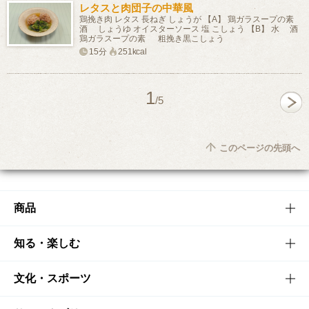
レタスと肉団子の中華風
鶏挽き肉 レタス 長ねぎ しょうが 【A】 鶏ガラスープの素
酒 しょうゆ オイスターソース 塩 こしょう 【B】 水 酒
鶏ガラスープの素 粗挽き黒こしょう
15分
251kcal
1
/5
このページの先頭へ
商品
商品TOP
知る・楽しむ
商品一覧
知る・楽しむTOP
文化・スポーツ