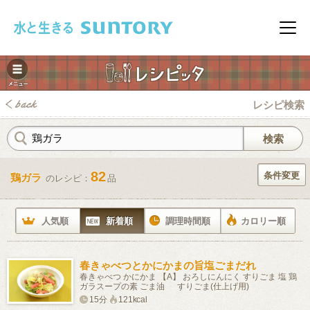
このページの本文へ移動
メニ
レシピ検索
82
条件変更
鶏ガラ
のレシピ：
品
みレシピ
人気順
新着順
調理時間順
カロリー順
春きゃべつとかにかまの旨塩ごまだれ
春きゃべつ かにかま 【A】 おろしにんにく すりごま 塩 鶏
ガラスープの素 ごま油 すりごま(仕上げ用)
15分
121kcal