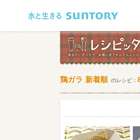
このページの本文へ移動
鶏ガラ 新着順
のレシピ：
和食
洋食
フレンチ
アジア・エス
肉
魚介類
卵・乳製品
豆腐・豆類
お米・麺
その他