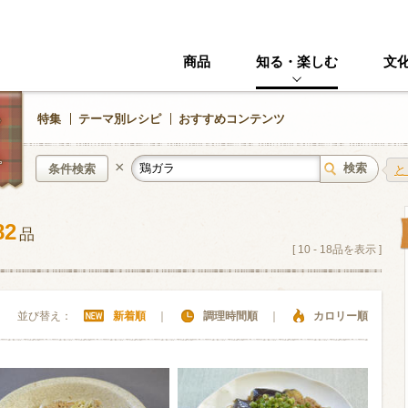
商品
知る・楽しむ
文
特集
テーマ別レシピ
おすすめコンテンツ
×
条件検索
と
82
品
中華風
イタリアン
[
10
-
18
品を表示 ]
ニック
その他・創作料理
スイーツ
並び替え：
新着順
｜
調理時間順
｜
カロリー順
野菜・いも類
きのこ
加工食品系
くだもの