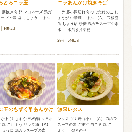
ろとろニラ玉
ニラあんかけ焼きそば
 豚挽き肉 卵 マヨネーズ 鶏ガ
ニラ 豚小間切れ肉 ゆでたけのこ し
信州富士見町
ープの素 塩 こしょう ごま油
ょうが 中華麺 ごま油 【A】 豆板醤
ブリュット 2
酒 しょうゆ 砂糖 鶏ガラスープの素
750ml瓶
2026年7月
305kcal
水 水溶き片栗粉
25分
544kcal
に玉のもずく酢あんかけ
無限レタス
かま 卵 もずく(三杯酢) マヨネ
レタス ツナ缶（小） 【A】 鶏ガラ
 塩 こしょう サラダ油 【A】
スープの素 ごま油 白ごま 塩 こし
 しょうゆ 鶏ガラスープの素
ょう 焼きのり