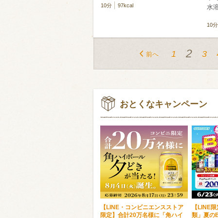
10分
97kcal
水
10分
2
1
3
前へ
おとくなキャンペーン
【LINE・コンビニエンスストア
【LINE
限定】合計20万名様に「角ハイ
類」夏のB