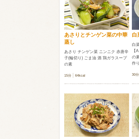
類・穀物
ビール
ハイボール（
あさりとチンゲン菜の中華
白
赤ワイン
白ワイン
蒸し
白菜
【A
あさり チンゲン菜 ニンニク 赤唐辛
の
子(輪切り) ごま油 酒 鶏ガラスープ
作
の素
30分
15分
64kcal