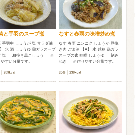
ウイスキー）
ウイスキー・ブランデー
焼酎
菜と手羽のスープ煮
なすと春雨の味噌炒め煮
 手羽中 しょうが 塩 サラダ油
なす 春雨 ニンニク しょうが 豚挽
検索
】 水 酒 しょうゆ 鶏ガラスープ
き肉 ごま油 【A】 水 砂糖 鶏ガラ
素 塩 粗挽き黒こしょう ※
スープの素 味噌 しょうゆ 刻み
りやすい分量です。
ねぎ ※作りやすい分量です。
289kcal
20分
238kcal