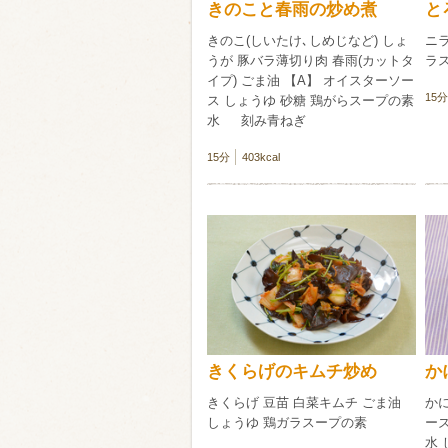
きのこと春雨の炒め煮
と
きのこ(しいたけ､しめじなど) しょ
ニラ
うが 豚バラ薄切り肉 春雨(カットタ
ラス
イプ) ごま油 【A】 オイスターソー
15分
ス しょうゆ 砂糖 鶏がらスープの素
水 刻み青ねぎ
15分
403kcal
きくらげのキムチ炒め
か
きくらげ 豆苗 白菜キムチ ごま油
かに
しょうゆ 鶏ガラスープの素
ーズ
水