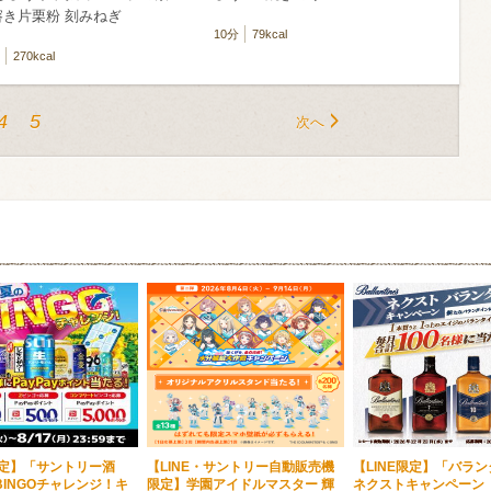
溶き片栗粉 刻みねぎ
10分
79kcal
270kcal
4
5
次へ
限定】「サントリー酒
【LINE・サントリー自動販売機
【LINE限定】「バラ
INGOチャレンジ！キ
限定】学園アイドルマスター 輝
ネクストキャンペーン