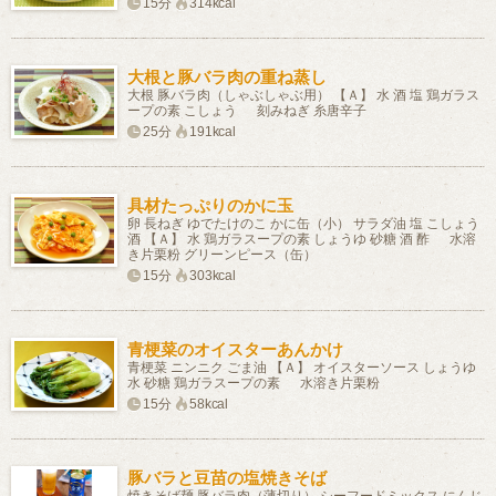
15分
314kcal
大根と豚バラ肉の重ね蒸し
大根 豚バラ肉（しゃぶしゃぶ用） 【Ａ】 水 酒 塩 鶏ガラス
ープの素 こしょう 刻みねぎ 糸唐辛子
25分
191kcal
具材たっぷりのかに玉
卵 長ねぎ ゆでたけのこ かに缶（小） サラダ油 塩 こしょう
酒 【Ａ】 水 鶏ガラスープの素 しょうゆ 砂糖 酒 酢 水溶
き片栗粉 グリーンピース（缶）
15分
303kcal
青梗菜のオイスターあんかけ
青梗菜 ニンニク ごま油 【Ａ】 オイスターソース しょうゆ
水 砂糖 鶏ガラスープの素 水溶き片栗粉
15分
58kcal
豚バラと豆苗の塩焼きそば