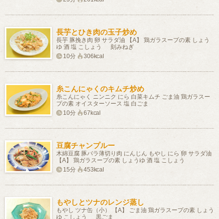
長芋とひき肉の玉子炒め
長芋 豚挽き肉 卵 サラダ油 【A】 鶏ガラスープの素 しょう
ゆ 酒 塩 こしょう 刻みねぎ
10分
306kcal
糸こんにゃくのキムチ炒め
糸こんにゃく ニンニク にら 白菜キムチ ごま油 鶏ガラスー
プの素 オイスターソース 塩 白ごま
10分
67kcal
豆腐チャンプルー
木綿豆腐 豚バラ薄切り肉 にんじん もやし にら 卵 サラダ油
【A】 鶏ガラスープの素 しょうゆ 酒 塩 こしょう
15分
453kcal
もやしとツナのレンジ蒸し
もやし ツナ缶（小） 【A】 ごま油 鶏ガラスープの素 しょう
ゆ こしょう 黒ごま