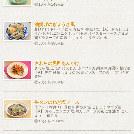
10分
148kcal
油揚げのぎょうざ風
豚ひき肉 キャベツ にら 青ねぎ 油揚げ 塩 【A】 おろししょ
うが おろしニンニク しょうゆ 酒 オイスターソース ごま油
鶏ガラスープの素 塩 こしょう サラダ油 水
30分
388kcal
さわらの黒酢あんかけ
さわら 塩 玉ねぎ にんじん 赤パプリカ 絹さや 片栗粉 揚げ油
【A】 黒酢 砂糖 しょうゆ 水 鶏ガラスープの素 水溶き片
栗粉
20分
398kcal
牛タンのねぎ塩ソース
牛タン（薄切り） 長ねぎ 青ねぎ 塩 こしょう サラダ油
【A】 おろしニンニク 塩 鶏ガラスープの素 ごま油 酢 こし
ょう 白ごま
15分
297kcal