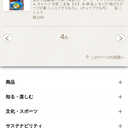
焼きそば麺 豚バラ肉（薄切り） シーフードミックス にんじ
ん キャベツ 豆苗 ごま油 【Ａ】 水 酒 塩 レモン汁 鶏ガラス
ープの素 ニンニクすりおろし（チューブでも可） 塩 こ
しょう
13分
4
/5
このページの先頭へ
商品
商品TOP
知る・楽しむ
商品一覧
知る・楽しむTOP
文化・スポーツ
商品発売情報
キャンペーン
文化・スポーツTOP
サステナビリティ