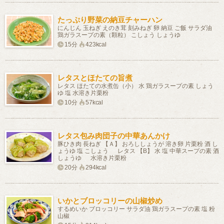
たっぷり野菜の納豆チャーハン
にんじん 玉ねぎ えのき茸 刻みねぎ 卵 納豆 ご飯 サラダ油
鶏ガラスープの素（顆粒） こしょう しょうゆ
15分
423kcal
レタスとほたての旨煮
レタス ほたての水煮缶（小） 水 鶏ガラスープの素 しょう
ゆ 塩 水溶き片栗粉
10分
57kcal
レタス包み肉団子の中華あんかけ
豚ひき肉 長ねぎ 【Ａ】 おろししょうが 溶き卵 片栗粉 酒 し
ょうゆ 塩 こしょう レタス 【B】 水 塩 中華スープの素 酒
しょうゆ 水溶き片栗粉
20分
294kcal
いかとブロッコリーの山椒炒め
するめいか ブロッコリー サラダ油 鶏ガラスープの素 塩 粉
山椒