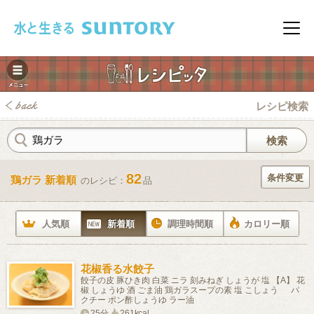
このページの本文へ移動
メニ
レシピ検索
82
条件変更
鶏ガラ 新着順
のレシピ：
品
みレシピ
人気順
新着順
調理時間順
カロリー順
花椒香る水餃子
餃子の皮 豚ひき肉 白菜 ニラ 刻みねぎ しょうが 塩 【A】 花
椒 しょうゆ 酒 ごま油 鶏ガラスープの素 塩 こしょう パ
クチー ポン酢しょうゆ ラー油
25分
261kcal