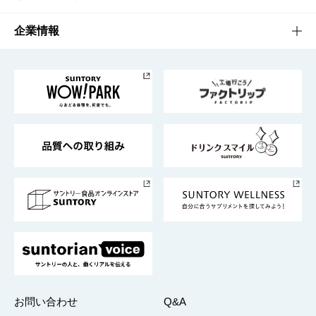
栄養成分一覧
工場見学
サントリーホール
サステナビリティTOP
企業情報
お料理・お酒レシピ
サントリー美術館
トップメッセージ
企業情報TOP
地域情報
サントリーサンバーズ大阪
サントリーが考えるサステナビリティ経営
企業概要
東京サントリーサンゴリアス
ESG情報ポータル
グループ企業一覧
サントリースポーツ
サステナビリティストーリーズ
事業所一覧
採用情報
お問い合わせ
Q&A