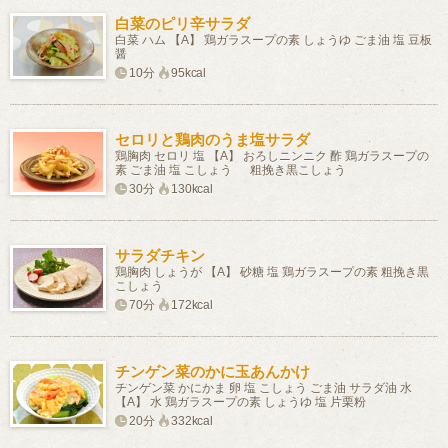
白菜のピリ辛サラダ
白菜 ハム 【A】 鶏ガラスープの素 しょうゆ ごま油 塩 豆板
醤
10分
95kcal
セロリと鶏肉のうま塩サラダ
鶏胸肉 セロリ 塩 【A】 おろしニンニク 酢 鶏ガラスープの
素 ごま油 塩 こしょう 粗挽き黒こしょう
30分
130kcal
サラダチキン
鶏胸肉 しょうが 【A】 砂糖 塩 鶏ガラスープの素 粗挽き黒
こしょう
70分
172kcal
チンゲン菜のかに玉あんかけ
チンゲン菜 かにかま 卵 塩 こしょう ごま油 サラダ油 水
【A】 水 鶏ガラスープの素 しょうゆ 塩 片栗粉
20分
332kcal