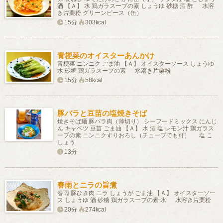
酒 【Ａ】 水 鶏ガラスープの素 しょうゆ 砂糖 酒 酢 水溶
き片栗粉 グリーンピース（缶）
15分
303kcal
青梗菜のオイスターあんかけ
青梗菜 ニンニク ごま油 【Ａ】 オイスターソース しょうゆ
水 砂糖 鶏ガラスープの素 水溶き片栗粉
15分
58kcal
豚バラと豆苗の塩焼きそば
焼きそば麺 豚バラ肉（薄切り） シーフードミックス にんじ
ん キャベツ 豆苗 ごま油 【Ａ】 水 酒 塩 レモン汁 鶏ガラス
ープの素 ニンニクすりおろし（チューブでも可） 塩 こ
しょう
13分
春雨とニラの旨煮
春雨 豚ひき肉 ニラ しょうが ごま油 【Ａ】 オイスターソー
ス しょうゆ 酒 砂糖 鶏ガラスープの素 水 水溶き片栗粉
20分
274kcal