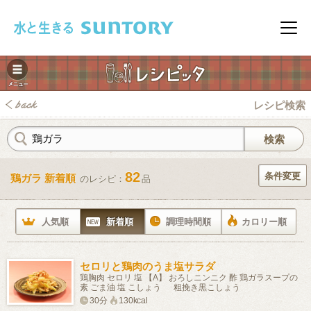
このページの本文へ移動
メニ
レシピ検索
82
条件変更
鶏ガラ 新着順
のレシピ：
品
みレシピ
人気順
新着順
調理時間順
カロリー順
セロリと鶏肉のうま塩サラダ
鶏胸肉 セロリ 塩 【A】 おろしニンニク 酢 鶏ガラスープの
素 ごま油 塩 こしょう 粗挽き黒こしょう
30分
130kcal