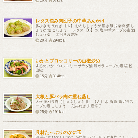
10分
57kcal
レタス包み肉団子の中華あんかけ
豚ひき肉 長ねぎ 【Ａ】 おろししょうが 溶き卵 片栗粉 酒 し
ょうゆ 塩 こしょう レタス 【B】 水 塩 中華スープの素 酒
しょうゆ 水溶き片栗粉
20分
294kcal
いかとブロッコリーの山椒炒め
するめいか ブロッコリー サラダ油 鶏ガラスープの素 塩 粉
山椒
15分
314kcal
大根と豚バラ肉の重ね蒸し
大根 豚バラ肉（しゃぶしゃぶ用） 【Ａ】 水 酒 塩 鶏ガラス
ープの素 こしょう 刻みねぎ 糸唐辛子
25分
191kcal
具材たっぷりのかに玉
卵 長ねぎ ゆでたけのこ かに缶（小） サラダ油 塩 こしょう