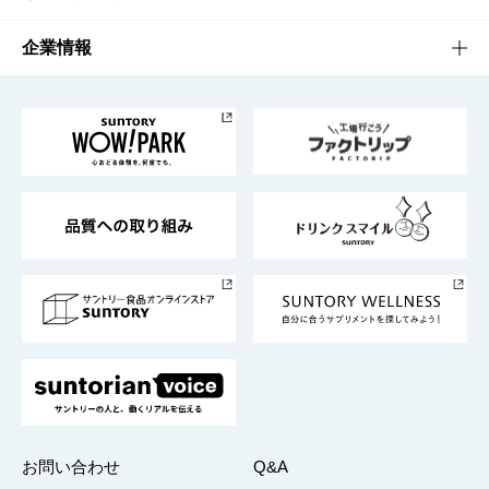
栄養成分一覧
工場見学
サントリーホール
サステナビリティTOP
企業情報
お料理・お酒レシピ
サントリー美術館
トップメッセージ
企業情報TOP
地域情報
サントリーサンバーズ大阪
サントリーが考えるサステナビリティ経営
企業概要
東京サントリーサンゴリアス
ESG情報ポータル
グループ企業一覧
サントリースポーツ
サステナビリティストーリーズ
事業所一覧
採用情報
お問い合わせ
Q&A