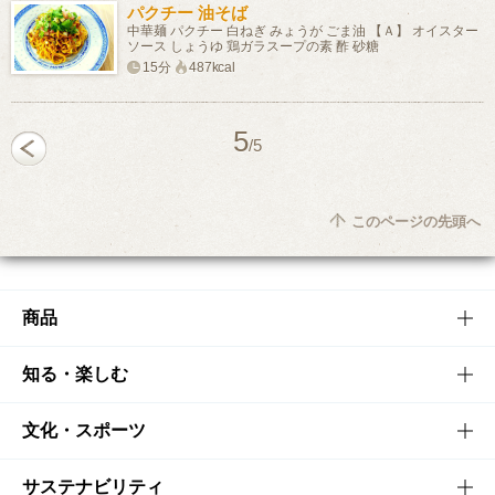
パクチー 油そば
中華麺 パクチー 白ねぎ みょうが ごま油 【Ａ】 オイスター
ソース しょうゆ 鶏ガラスープの素 酢 砂糖
15分
487kcal
5
/5
このページの先頭へ
商品
商品TOP
知る・楽しむ
商品一覧
知る・楽しむTOP
文化・スポーツ
商品発売情報
キャンペーン
文化・スポーツTOP
サステナビリティ