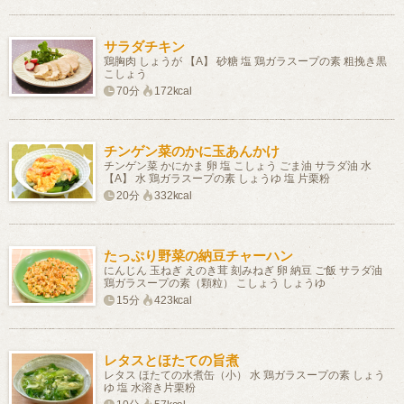
サラダチキン
鶏胸肉 しょうが 【A】 砂糖 塩 鶏ガラスープの素 粗挽き黒
こしょう
70分
172kcal
チンゲン菜のかに玉あんかけ
チンゲン菜 かにかま 卵 塩 こしょう ごま油 サラダ油 水
【A】 水 鶏ガラスープの素 しょうゆ 塩 片栗粉
20分
332kcal
たっぷり野菜の納豆チャーハン
にんじん 玉ねぎ えのき茸 刻みねぎ 卵 納豆 ご飯 サラダ油
鶏ガラスープの素（顆粒） こしょう しょうゆ
15分
423kcal
レタスとほたての旨煮
レタス ほたての水煮缶（小） 水 鶏ガラスープの素 しょう
ゆ 塩 水溶き片栗粉