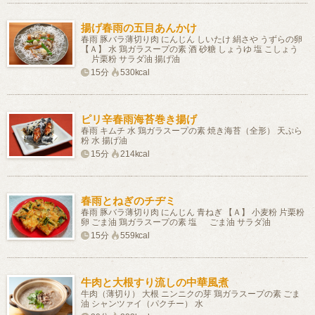
揚げ春雨の五目あんかけ
春雨 豚バラ薄切り肉 にんじん しいたけ 絹さや うずらの卵
【Ａ】 水 鶏ガラスープの素 酒 砂糖 しょうゆ 塩 こしょう
片栗粉 サラダ油 揚げ油
15分
530kcal
ピリ辛春雨海苔巻き揚げ
春雨 キムチ 水 鶏ガラスープの素 焼き海苔（全形） 天ぷら
粉 水 揚げ油
15分
214kcal
春雨とねぎのチヂミ
春雨 豚バラ薄切り肉 にんじん 青ねぎ 【Ａ】 小麦粉 片栗粉
卵 ごま油 鶏ガラスープの素 塩 ごま油 サラダ油
15分
559kcal
牛肉と大根すり流しの中華風煮
牛肉（薄切り） 大根 ニンニクの芽 鶏ガラスープの素 ごま
油 シャンツァイ（パクチー） 水