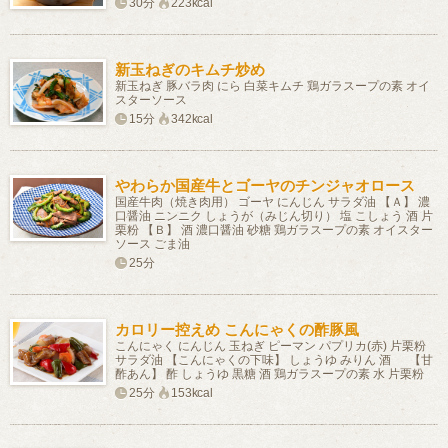
30分
223kcal
新玉ねぎのキムチ炒め
新玉ねぎ 豚バラ肉 にら 白菜キムチ 鶏ガラスープの素 オイ
スターソース
15分
342kcal
やわらか国産牛とゴーヤのチンジャオロース
国産牛肉（焼き肉用） ゴーヤ にんじん サラダ油 【Ａ】 濃
口醤油 ニンニク しょうが（みじん切り） 塩 こしょう 酒 片
栗粉 【Ｂ】 酒 濃口醤油 砂糖 鶏ガラスープの素 オイスター
ソース ごま油
25分
カロリー控えめ こんにゃくの酢豚風
こんにゃく にんじん 玉ねぎ ピーマン パプリカ(赤) 片栗粉
サラダ油 【こんにゃくの下味】 しょうゆ みりん 酒 【甘
酢あん】 酢 しょうゆ 黒糖 酒 鶏ガラスープの素 水 片栗粉
25分
153kcal