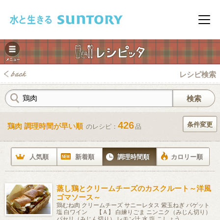
このページの本文へ移動
メニ
レシピ検索
426
条件変更
鶏肉 調理時間が早い順
のレシピ：
品
みレシピ
人気順
新着順
調理時間順
カロリー順
蒸し鶏とクリームチーズのカスクルート～洋風
ゴマソース～
鶏むね肉 クリームチーズ サニーレタス 紫玉ねぎ バゲット
塩 白ワイン 【Ａ】 白練りごま ニンニク（みじん切り）
パセリ（みじん切り） レモン汁 水 塩 こしょう