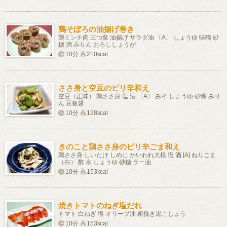
鶏そぼろの油揚げ巻き
鶏ミンチ肉 三つ葉 油揚げ サラダ油 〔A〕 しょうゆ 味噌 砂
糖 酒 みりん おろししょうが
10分
210kcal
ささ身と空豆のピリ辛和え
空豆（正味） 鶏ささ身 塩 酒 〔A〕 みそ しょうゆ 砂糖 みり
ん 豆板醤
10分
128kcal
きのこと鶏ささ身のピリ辛ごま和え
鶏ささ身 しいたけ しめじ かいわれ大根 塩 酒 [A] ねりごま
（白） 酢 水 しょうゆ 砂糖 ラー油
10分
153kcal
焼きトマトのねぎ塩だれ
トマト 白ねぎ 塩 オリーブ油 粗挽き黒こしょう
10分
153kcal