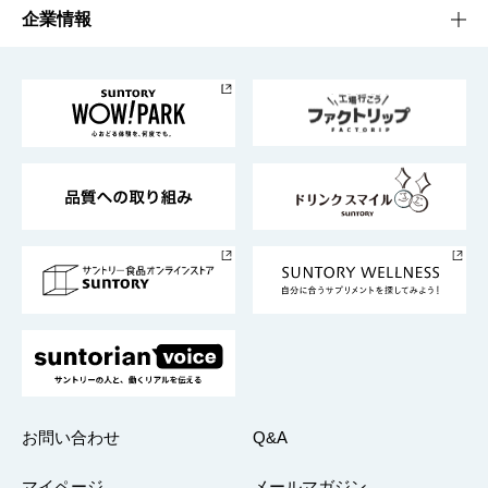
栄養成分一覧
工場見学
サントリーホール
サステナビリティTOP
企業情報
お料理・お酒レシピ
サントリー美術館
トップメッセージ
企業情報TOP
地域情報
サントリーサンバーズ大阪
サントリーが考えるサステナビリティ経営
企業概要
東京サントリーサンゴリアス
ESG情報ポータル
グループ企業一覧
サントリースポーツ
サステナビリティストーリーズ
事業所一覧
採用情報
お問い合わせ
Q&A
マイページ
メールマガジン