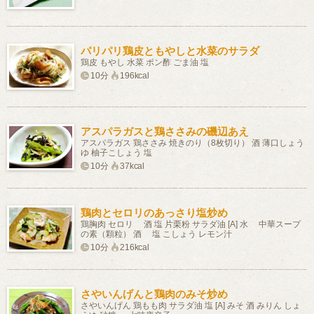
パリパリ鶏皮ともやしと水菜のサラダ
鶏皮 もやし 水菜 ポン酢 ごま油 塩
10分
196kcal
アスパラガスと鶏ささみの磯辺あえ
アスパラガス 鶏ささみ 焼きのり（8枚切り） 酒 薄口しょう
ゆ 柚子こしょう 塩
10分
37kcal
鶏肉とセロリのあっさり塩炒め
鶏胸肉 セロリ 酒 塩 片栗粉 サラダ油 [A] 水 中華スープ
の素（顆粒） 酒 塩 こしょう レモン汁
10分
216kcal
さやいんげんと鶏肉のみそ炒め
さやいんげん 鶏もも肉 サラダ油 塩 [A] みそ 酒 みりん しょ