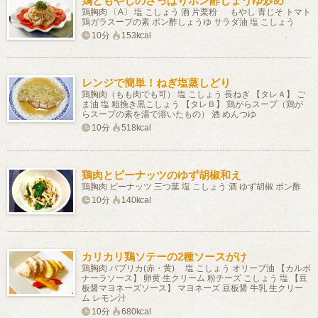
鶏ともやしのさっぱりポン酢しょうゆ炒め
鶏胸肉 〔A〕 塩 こしょう 酒 片栗粉 もやし 青じそ トマト
鶏ガラスープの素 ポン酢しょうゆ サラダ油 塩 こしょう
10分
153kcal
レンジで簡単！ねぎ塩蒸しどり
鶏胸肉（もも肉でも可） 塩 こしょう 長ねぎ 【タレＡ】 ご
ま油 塩 粗挽き黒こしょう 【タレＢ】 鶏がらスープ（鶏が
らスープの素を湯で溶いたもの） 酒 めんつゆ
10分
518kcal
鶏肉とピーナッツのゆず胡椒和え
鶏胸肉 ピーナッツ 三つ葉 塩 こしょう 酒 ゆず胡椒 ポン酢
10分
140kcal
カリカリ鶏ソテーの2種ソースがけ
鶏胸肉 パプリカ(赤・黄) 塩 こしょう オリーブ油 【カルボ
ナーラソース】 卵黄 生クリーム 粉チーズ こしょう 塩 【豆
板醤マヨネーズソース】 マヨネーズ 豆板醤 牛乳 生クリー
ム レモン汁
10分
680kcal