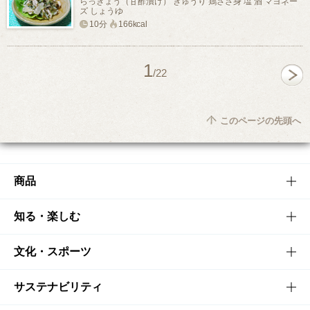
らっきょう（甘酢漬け） きゅうり 鶏ささ身 塩 酒 マヨネー
ズ しょうゆ
10分
166kcal
1
/22
このページの先頭へ
商品
商品TOP
知る・楽しむ
商品一覧
知る・楽しむTOP
文化・スポーツ
商品発売情報
キャンペーン
文化・スポーツTOP
サステナビリティ