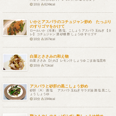
10分
624kcal
いかとアスパラのコチュジャン炒め たっぷり
のすりゴマをかけて
ロールいか（冷凍） 酒 塩、こしょう アスパラ 玉ねぎ 【タ
レ】 コチュジャン 酒 砂糖 酢 しょうゆ すりゴマ
10分
167kcal
白菜とささみの和え物
白菜 ささみ 【たれ】 レモン汁 しょうゆ ごま油 塩昆布
10分
71kcal
アスパラと砂肝の黒こしょう炒め
砂肝 〔A〕 酒 塩 アスパラ 玉ねぎ サラダ油 酒 塩 黒こし
ょう しょうゆ
10分
194kcal