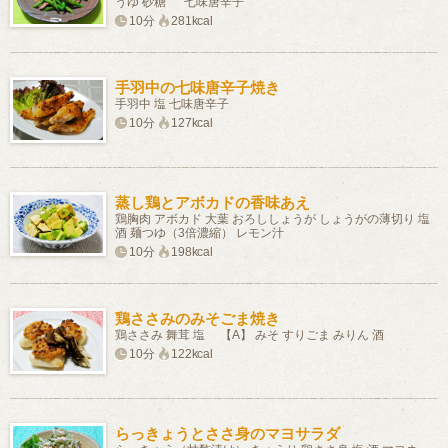
うゆ 砂糖 七味唐辛子
10分
281kcal
手羽中の七味唐辛子焼き
手羽中 塩 七味唐辛子
10分
127kcal
蒸し鶏とアボカドの香味あえ
鶏胸肉 アボカド 大葉 おろししょうが しょうがの薄切り 塩
酒 麺つゆ（3倍濃縮） レモン汁
10分
198kcal
鶏ささみのみそごま焼き
鶏ささみ 舞茸 塩 【A】 みそ すりごま みりん 酒
10分
122kcal
らっきょうとささ身のマヨサラダ