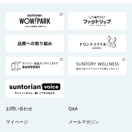
お料理・お酒レシピ
サントリー美術館
トップメッセージ
企業情報TOP
地域情報
サントリーサンバーズ大阪
サントリーが考えるサステナビリティ経営
企業概要
東京サントリーサンゴリアス
ESG情報ポータル
グループ企業一覧
サントリースポーツ
サステナビリティストーリーズ
事業所一覧
採用情報
お問い合わせ
Q&A
マイページ
メールマガジン