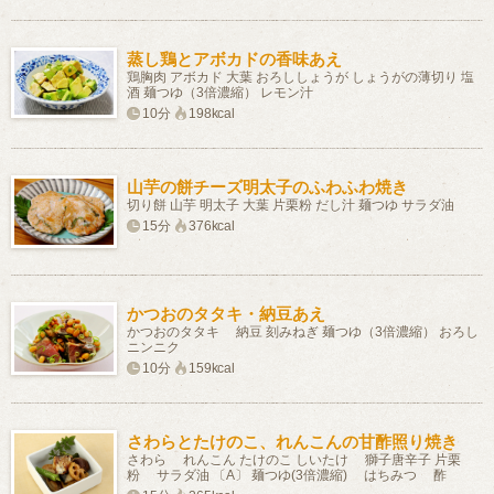
蒸し鶏とアボカドの香味あえ
鶏胸肉 アボカド 大葉 おろししょうが しょうがの薄切り 塩
酒 麺つゆ（3倍濃縮） レモン汁
10分
198kcal
山芋の餅チーズ明太子のふわふわ焼き
切り餅 山芋 明太子 大葉 片栗粉 だし汁 麺つゆ サラダ油
15分
376kcal
かつおのタタキ・納豆あえ
かつおのタタキ 納豆 刻みねぎ 麺つゆ（3倍濃縮） おろし
ニンニク
10分
159kcal
さわらとたけのこ、れんこんの甘酢照り焼き
さわら れんこん たけのこ しいたけ 獅子唐辛子 片栗
粉 サラダ油 〔A〕 麺つゆ(3倍濃縮) はちみつ 酢