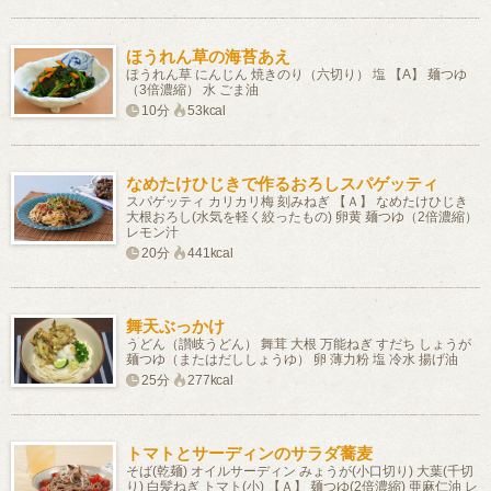
ほうれん草の海苔あえ
ほうれん草 にんじん 焼きのり（六切り） 塩 【A】 麺つゆ
（3倍濃縮） 水 ごま油
10分
53kcal
なめたけひじきで作るおろしスパゲッティ
スパゲッティ カリカリ梅 刻みねぎ 【Ａ】 なめたけひじき
大根おろし(水気を軽く絞ったもの) 卵黄 麺つゆ（2倍濃縮）
レモン汁
20分
441kcal
舞天ぶっかけ
うどん（讃岐うどん） 舞茸 大根 万能ねぎ すだち しょうが
麺つゆ（またはだししょうゆ） 卵 薄力粉 塩 冷水 揚げ油
25分
277kcal
トマトとサーディンのサラダ蕎麦
そば(乾麺) オイルサーディン みょうが(小口切り) 大葉(千切
り) 白髪ねぎ トマト(小) 【Ａ】 麺つゆ(2倍濃縮) 亜麻仁油 レ