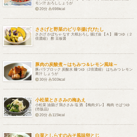
モン汁 おろししょうが
20分
698kcal
ささげと野菜のピリ辛揚げびたし
ささげ かぼちゃ なす 大根おろし 揚げ油 【Ａ】 麺つゆ（２
倍濃縮） 酢 豆板醤
豚肉の炭酸煮～はちみつ＆レモン風味～
豚バラブロック 炭酸水 麺つゆ（2倍濃縮） はちみつ レモン
果汁 しょうが
30分
503kcal
小松菜とささみの梅あえ
小松菜 油揚げ 鶏ささみ 塩 酒 【梅肉ダレ】 梅肉 そばつゆ
(市販品)
20分
115kcal
白菜としらすのみそ風味卵とじ