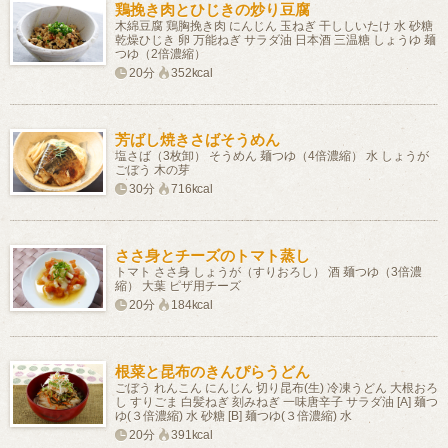
鶏挽き肉とひじきの炒り豆腐
木綿豆腐 鶏胸挽き肉 にんじん 玉ねぎ 干ししいたけ 水 砂糖
乾燥ひじき 卵 万能ねぎ サラダ油 日本酒 三温糖 しょうゆ 麺
つゆ（2倍濃縮）
20分
352kcal
芳ばし焼きさばそうめん
塩さば（3枚卸） そうめん 麺つゆ（4倍濃縮） 水 しょうが
ごぼう 木の芽
30分
716kcal
ささ身とチーズのトマト蒸し
トマト ささ身 しょうが（すりおろし） 酒 麺つゆ（3倍濃
縮） 大葉 ピザ用チーズ
20分
184kcal
根菜と昆布のきんぴらうどん
ごぼう れんこん にんじん 切り昆布(生) 冷凍うどん 大根おろ
し すりごま 白髪ねぎ 刻みねぎ 一味唐辛子 サラダ油 [A] 麺つ
ゆ(３倍濃縮) 水 砂糖 [B] 麺つゆ(３倍濃縮) 水
20分
391kcal