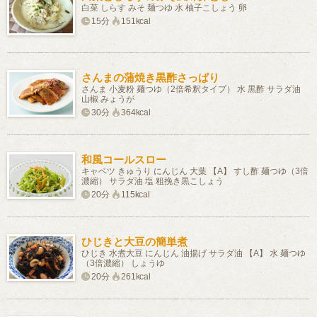
白菜 しらす みそ 麺つゆ 水 柚子こしょう 卵
15分
151kcal
さんまの蒲焼き黒酢さっぱり
さんま 小麦粉 麺つゆ（2倍希釈タイプ） 水 黒酢 サラダ油
山椒 みょうが
30分
364kcal
和風コールスロー
キャベツ きゅうり にんじん 大葉 【A】 すし酢 麺つゆ（3倍
濃縮） サラダ油 塩 粗挽き黒こしょう
20分
115kcal
ひじきと大豆の簡単煮
ひじき 水煮大豆 にんじん 油揚げ サラダ油 【A】 水 麺つゆ
（3倍濃縮） しょうゆ
20分
261kcal