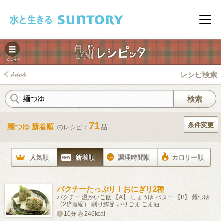
このページの本文へ移動
メニ
レシピ検索
71
条件変更
麺つゆ 新着順
のレシピ：
品
みレシピ
人気順
新着順
調理時間順
カロリー順
パクチーたっぷり！おにぎり2種
パクチー 温かいご飯 【A】 しょうゆ バター 【B】 麺つゆ
（2倍濃縮） 削り鰹節 いりごま ごま油
10分
246kcal