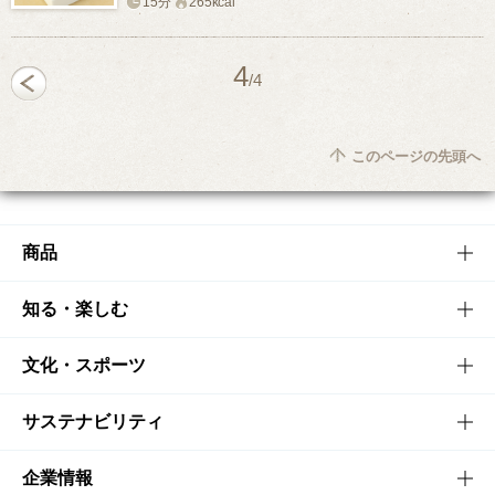
15分
265kcal
4
/4
このページの先頭へ
商品
商品TOP
知る・楽しむ
商品一覧
知る・楽しむTOP
文化・スポーツ
商品発売情報
キャンペーン
文化・スポーツTOP
サステナビリティ
栄養成分一覧
工場見学
サントリーホール
サステナビリティTOP
企業情報