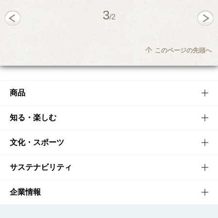
3
/2
このページの先頭へ
商品
商品TOP
知る・楽しむ
商品一覧
知る・楽しむTOP
文化・スポーツ
商品発売情報
キャンペーン
文化・スポーツTOP
サステナビリティ
栄養成分一覧
工場見学
サントリーホール
サステナビリティTOP
企業情報
お料理・お酒レシピ
サントリー美術館
トップメッセージ
企業情報TOP