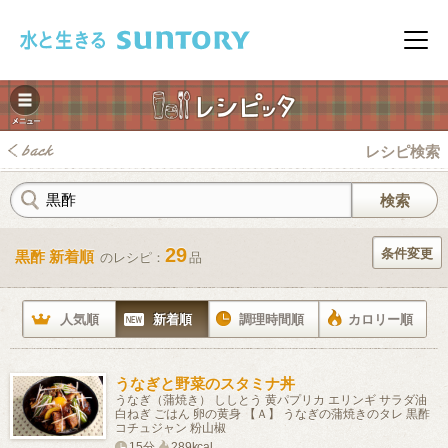
このページの本文へ移動
メニ
レシピ検索
29
条件変更
黒酢 新着順
のレシピ：
品
みレシピ
人気順
新着順
調理時間順
カロリー順
うなぎと野菜のスタミナ丼
うなぎ（蒲焼き） ししとう 黄パプリカ エリンギ サラダ油
白ねぎ ごはん 卵の黄身 【Ａ】 うなぎの蒲焼きのタレ 黒酢
コチュジャン 粉山椒
15分
289kcal