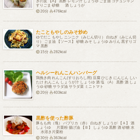
きの皮 【A】 黒酢 レモン汁 しょうゆ ごま油 コチュジャン
すりごま 砂糖 酒 しょうが
20分
476kcal
たこともやしのみそ炒め
ゆでだこ もやし ニンニク（みじん切り） 白ねぎ（みじん切
り） ごま油 【ソース】 砂糖 みそ しょうゆ みりん 黒すりゴ
マ 黒酢
15分
282kcal
ヘルシーれんこんハンバーグ
鶏挽き肉 れんこん(すりおろし用) 豆腐 ひじき にんじん しい
たけ れんこん しょうが汁 しょうゆ 酒 塩 （A） 黒酢 酒 しょ
うゆ 砂糖 サラダ油 サラダ菜 ミニトマト
20分
403kcal
黒酢を使った酢豚
豚もも肉（塊） パプリカ（赤） 白ねぎ しょうが 【Ａ】 酒
しょうゆ 片栗粉 揚げ油 【Ｂ】 しょうゆ 黒酢 酒 砂糖 水
水溶き片栗粉
30分
363kcal