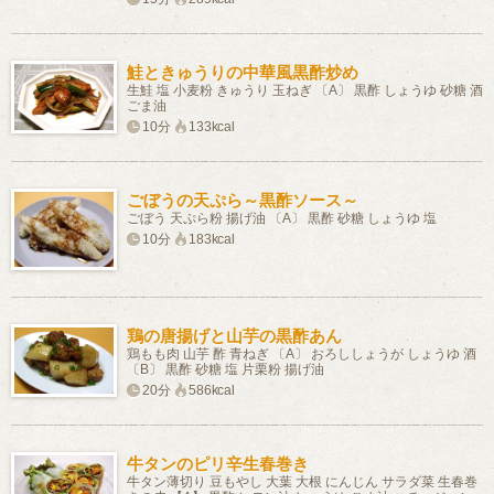
鮭ときゅうりの中華風黒酢炒め
生鮭 塩 小麦粉 きゅうり 玉ねぎ 〔A〕 黒酢 しょうゆ 砂糖 酒
ごま油
10分
133kcal
ごぼうの天ぷら～黒酢ソース～
ごぼう 天ぷら粉 揚げ油 〔A〕 黒酢 砂糖 しょうゆ 塩
10分
183kcal
鶏の唐揚げと山芋の黒酢あん
鶏もも肉 山芋 酢 青ねぎ 〔A〕 おろししょうが しょうゆ 酒
〔B〕 黒酢 砂糖 塩 片栗粉 揚げ油
20分
586kcal
牛タンのピリ辛生春巻き
牛タン薄切り 豆もやし 大葉 大根 にんじん サラダ菜 生春巻