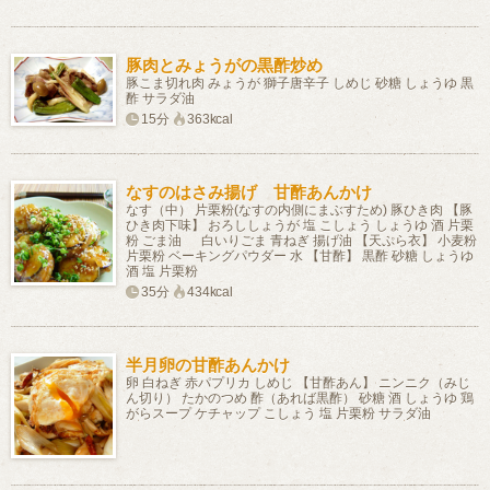
豚肉とみょうがの黒酢炒め
豚こま切れ肉 みょうが 獅子唐辛子 しめじ 砂糖 しょうゆ 黒
酢 サラダ油
15分
363kcal
なすのはさみ揚げ 甘酢あんかけ
なす（中） 片栗粉(なすの内側にまぶすため) 豚ひき肉 【豚
ひき肉下味】 おろししょうが 塩 こしょう しょうゆ 酒 片栗
粉 ごま油 白いりごま 青ねぎ 揚げ油 【天ぷら衣】 小麦粉
片栗粉 ベーキングパウダー 水 【甘酢】 黒酢 砂糖 しょうゆ
酒 塩 片栗粉
35分
434kcal
半月卵の甘酢あんかけ
卵 白ねぎ 赤パプリカ しめじ 【甘酢あん】 ニンニク（みじ
ん切り） たかのつめ 酢（あれば黒酢） 砂糖 酒 しょうゆ 鶏
がらスープ ケチャップ こしょう 塩 片栗粉 サラダ油