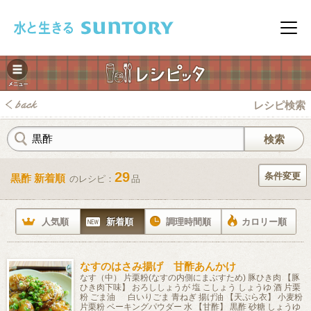
このページの本文へ移動
メニ
レシピ検索
29
条件変更
黒酢 新着順
のレシピ：
品
みレシピ
人気順
新着順
調理時間順
カロリー順
なすのはさみ揚げ 甘酢あんかけ
なす（中） 片栗粉(なすの内側にまぶすため) 豚ひき肉 【豚
ひき肉下味】 おろししょうが 塩 こしょう しょうゆ 酒 片栗
粉 ごま油 白いりごま 青ねぎ 揚げ油 【天ぷら衣】 小麦粉
片栗粉 ベーキングパウダー 水 【甘酢】 黒酢 砂糖 しょうゆ