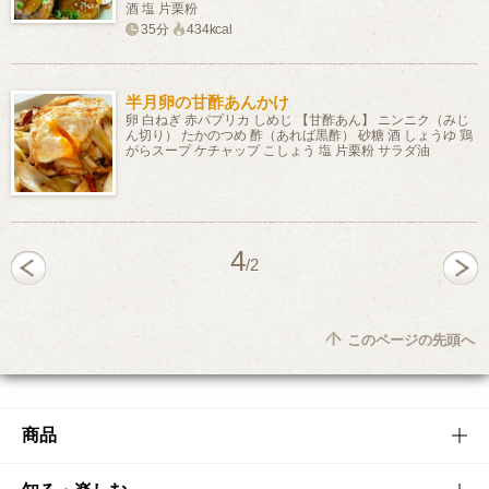
酒 塩 片栗粉
35分
434kcal
半月卵の甘酢あんかけ
卵 白ねぎ 赤パプリカ しめじ 【甘酢あん】 ニンニク（みじ
ん切り） たかのつめ 酢（あれば黒酢） 砂糖 酒 しょうゆ 鶏
がらスープ ケチャップ こしょう 塩 片栗粉 サラダ油
4
/2
このページの先頭へ
商品