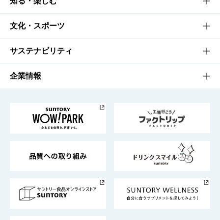
商品TOP
知る・楽しむ
商品一覧
知る・楽しむTOP
文化・スポーツ
商品発売情報
キャンペーン
文化・スポーツTOP
サステナビリティ
栄養成分一覧
工場見学
サントリーホール
サステナビリティTOP
企業情報
お料理・お酒レシピ
サントリー美術館
トップメッセージ
企業情報TOP
地域情報
サントリーサンバーズ大阪
サントリーが考えるサステナビリティ経営
企業概要
東京サントリーサンゴリアス
ESG情報ポータル
グループ企業一覧
サントリースポーツ
サステナビリティストーリーズ
事業所一覧
採用情報