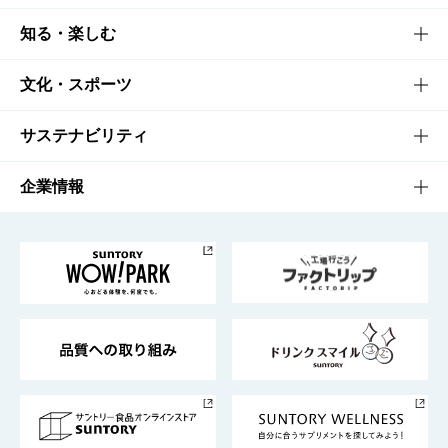
商品TOP
知る・楽しむ
商品一覧
知る・楽しむTOP
文化・スポーツ
商品発売情報
キャンペーン
文化・スポーツTOP
サステナビリティ
栄養成分一覧
工場見学
サントリーホール
サステナビリティTOP
企業情報
お料理・お酒レシピ
サントリー美術館
トップメッセージ
企業情報TOP
地域情報
サントリーサンバーズ大阪
サントリーが考えるサステナビリティ経営
企業概要
東京サントリーサンゴリアス
ESG情報ポータル
グループ企業一覧
サントリースポーツ
サステナビリティストーリーズ
事業所一覧
採用情報