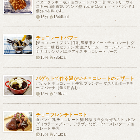
バタークッキー 板チョコレート バター 卵 サントリーウイ
スキー山崎 紙製パウンド型（5cm×15cm） ※小パウンド１
個分の材料です。
15分
1844kcal
チョコレートパフェ
[チョコレートプリン] 牛乳 製菓用スイートチョコレート グ
ラニュー糖 粉ゼラチン 水 生クリーム コーンフレーク バ
ナナ オレンジ バニラアイス チョコレートソース
15分
735kcal
バゲットで作る温かいチョコレートのデザート
バゲット チョコレート 牛乳 ブランデー マスカルポーネチ
ーズ バナナ（飾り用含む）
15分
449kcal
チョコフレンチトースト
食パン 牛乳 チョコレート 卵 砂糖 サラダ油 好みのトッピン
グ（カラースプレー、アラザンなど） [ソース] バター チョ
コレート 牛乳
15分
341kcal