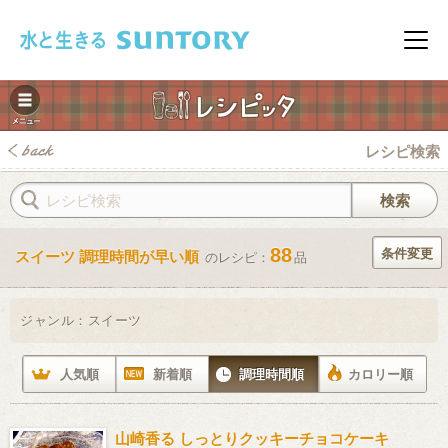
このページの本文へ移動
メニ
レシピ検索
88
条件変更
スイーツ 調理時間が早い順
のレシピ：
品
みレシピ
ジャンル：
スイーツ
人気順
新着順
調理時間順
カロリー順
山崎香る しっとりクッキーチョコケーキ