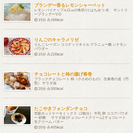
ブランデー香るレモンシャーベット
レモン パイナップル(1㎝の角切り) はちみつ 水 サントリ
ーブランデーV.O
15分
166kcal
りんごのキャラメリゼ
りんご レーズン ココナッツオイル グラニュー糖 シナモン
パウダー
15分
226kcal
チョコレートと柿の揚げ春巻
ブラックチョコレート 柿（小さめのもの） 生春巻の皮（円
型） サラダ油
20分
500kcal
たこやきフォンダンチョコ
市販ホットケーキミックス（2枚分） 牛乳 卵 ココアパウダ
ー 砂糖 サラダ油 [チョコレートクリーム] チョコレート
生クリーム バター
20分
405kcal