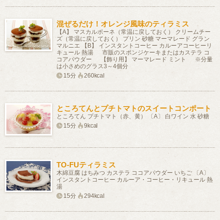
混ぜるだけ！オレンジ風味のティラミス
【A】 マスカルポーネ（常温に戻しておく） クリームチー
ズ（常温に戻しておく） プリン 砂糖 マーマレード グラン
マルニエ 【B】 インスタントコーヒー カルーアコーヒーリ
キュール 熱湯 市販のスポンジケーキまたはカステラ コ
コアパウダー 【飾り用】 マーマレード ミント ※分量
は小さめのグラス3～4個分
15分
260kcal
ところてんとプチトマトのスイートコンポート
ところてん プチトマト（赤、黄） 〔A〕 白ワイン 水 砂糖
15分
9kcal
TO-FUティラミス
木綿豆腐 はちみつ カステラ ココアパウダー いちご 〔A〕
インスタントコーヒー カルーア・コーヒー・リキュール 熱
湯
15分
294kcal