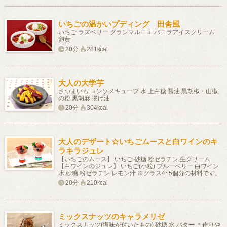
いちごの温かいプディング 田舎風
いちご ラズベリー グランマルニエ バニラアイスクリーム
卵黄
20分
281kcal
大人の大学芋
さつまいも コンソメキューブ 水 上白糖 醤油 黒胡椒・山椒
の粉 黒胡麻 揚げ油
20分
304kcal
大人のデザート☆いちごムースと白ワインのキ
ラキラジュレ
【いちごのムース】 いちご 砂糖 粉ゼラチン 生クリーム
【白ワインのジュレ】 いちご(小粒) ブルーベリー 白ワイン
水 砂糖 粉ゼラチン レモン汁 ※グラス4~5個分の材料です。
20分
210kcal
ミックスナッツのキャラメリゼ
ミックスナッツ(塩味が付いたもの) 砂糖 水 バター ＊作りや