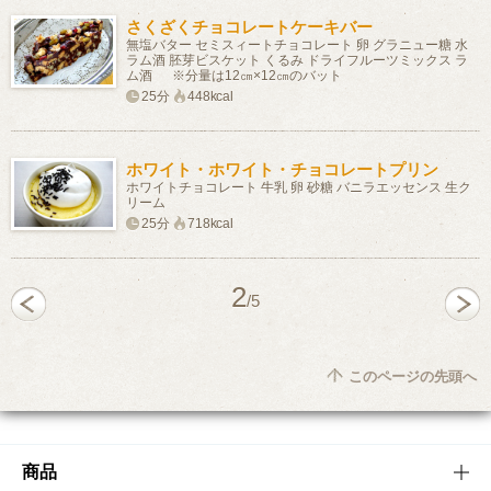
さくざくチョコレートケーキバー
無塩バター セミスィートチョコレート 卵 グラニュー糖 水
ラム酒 胚芽ビスケット くるみ ドライフルーツミックス ラ
ム酒 ※分量は12㎝×12㎝のバット
25分
448kcal
ホワイト・ホワイト・チョコレートプリン
ホワイトチョコレート 牛乳 卵 砂糖 バニラエッセンス 生ク
リーム
25分
718kcal
2
/5
このページの先頭へ
商品