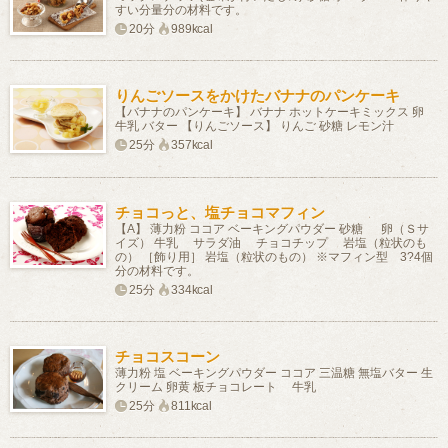
すい分量分の材料です。
20分
989kcal
りんごソースをかけたバナナのパンケーキ
【バナナのパンケーキ】 バナナ ホットケーキミックス 卵
牛乳 バター 【りんごソース】 りんご 砂糖 レモン汁
25分
357kcal
チョコっと、塩チョコマフィン
【A】 薄力粉 ココア ベーキングパウダー 砂糖 卵（Ｓサ
イズ） 牛乳 サラダ油 チョコチップ 岩塩（粒状のも
の） ［飾り用］ 岩塩（粒状のもの） ※マフィン型 3?4個
分の材料です。
25分
334kcal
チョコスコーン
薄力粉 塩 ベーキングパウダー ココア 三温糖 無塩バター 生
クリーム 卵黄 板チョコレート 牛乳
25分
811kcal