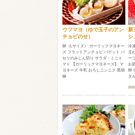
ウフマヨ（ゆで玉子のアン
新
チョビのせ）
シ
卵（Lサイズ） ガーリックマヨネー
冷凍
ズ フラットアンチョビ バゲット パ
玉ね
セリのみじん切り サラダ・ミニト
ーコ
マト 【ガーリックマヨネーズ】 マ
お節
ヨネーズ 牛乳 おろしニンニク 黒胡
卵
椒
タ
20分