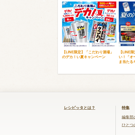
【LINE限定】「こだわり酒場」
【LINE
のデカ！い夏キャンペーン
い！「オ
ま当たる
レシピッタとは？
特集
編集部
ひとつ