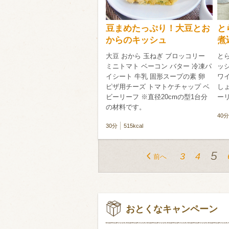
豆まめたっぷり！大豆とお
と
からのキッシュ
煮
大豆 おから 玉ねぎ ブロッコリー
とら
ミニトマト ベーコン バター 冷凍パ
ッ
イシート 牛乳 固形スープの素 卵
ワイ
ピザ用チーズ トマトケチャップ ベ
しょ
ビーリーフ ※直径20cmの型1台分
ー
の材料です。
40分
30分
515kcal
5
3
4
前へ
おとくなキャンペーン