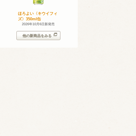
無添加のお
ほろよい〈キウイフィ
ほろよい〈レモネード
ン。スパー
ズ〉350ml缶
サワー〉350ml缶
シークヮー
7日新発売
2026年10月6日新発売
2026年10月6日新発売
350ml
他の新商品をみる