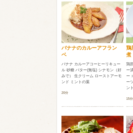
類・穀物
ビール
ハイボール（
赤ワイン
白ワイン
バナナのカルーアフラン
鶏
ベ
バナナ カルーアコーヒーリキュー
鶏
ル 砂糖 バター(無塩) シナモン（好
ー
みで） 生クリーム ローストアーモ
ー 
ンド ミントの葉
ー
ント
20分
15分