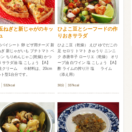
酸化防止剤
いしいワイ
クリング 〈
2026年7月
玉ねぎと新じゃがのキッ
ひよこ豆とシーフードの作
サー＆レモン〉
缶
ュ
りおきサラダ
パイシート 卵 ピザ用チーズ 新
ひよこ豆（乾燥） えび ゆでだこの
ぎ 新じゃがいも プチトマト ベ
足 セロリ トマト きゅうり ニンニ
ン ちりめんじゃこ(乾燥) かつ
ク 赤唐辛子 ローリエ（乾燥） オリ
 サラダ油 塩 こしょう 【A】
ーブ油 白ワイン 塩 こしょう 【A】
 生クリーム ※材料は、20cm
酢 ライムの搾り汁 塩 ライム
ルト型1台分です。
（添え用）
532kcal
30分
337kcal