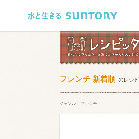
このページの本文へ移動
フレンチ 新着順
のレシ
和食
洋食
フレンチ
アジア・エス
ジャンル：
フレンチ
肉
魚介類
卵・乳製品
豆腐・豆類
お米・麺
その他