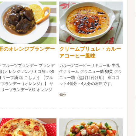
ウイスキー）
ウイスキー・ブランデー
焼酎
肝のオレンジブランデー
クリームブリュレ・カルー
検索
煮
アコーヒー風味
肝 フルーツブランデー ブランデ
カルーアコーヒーリキュール 牛乳
漬けオレンジ バルサミコ酢 バタ
生クリーム グラニュー糖 卵黄 グラ
オリーブ油 塩 こしょう 【フル
ニュー糖（焦げ目付け用） ※ココ
ツブランデー（オレンジ）】 サ
ット4個分・4人分の材料です。
リーブランデーV.O オレンジ
40分