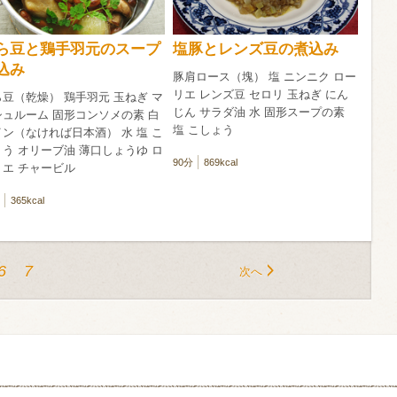
ら豆と鶏手羽元のスープ
塩豚とレンズ豆の煮込み
込み
豚肩ロース（塊） 塩 ニンニク ロー
リエ レンズ豆 セロリ 玉ねぎ にん
豆（乾燥） 鶏手羽元 玉ねぎ マ
じん サラダ油 水 固形スープの素
シュルーム 固形コンソメの素 白
塩 こしょう
ン（なければ日本酒） 水 塩 こ
う オリーブ油 薄口しょうゆ ロ
90分
869kcal
リエ チャービル
365kcal
6
7
次へ