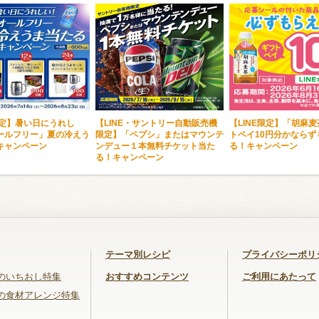
限定】暑い日にうれし
【LINE・サントリー自動販売機
【LINE限定】「胡麻
ールフリー」夏の冷えう
限定】「ペプシ」またはマウンテ
トペイ10円分かならず
キャンペーン
ンデュー１本無料チケット当た
る！キャンペーン
る！キャンペーン
テーマ別レシピ
プライバシーポリ
のいちおし特集
おすすめコンテンツ
ご利用にあたって
の食材アレンジ特集