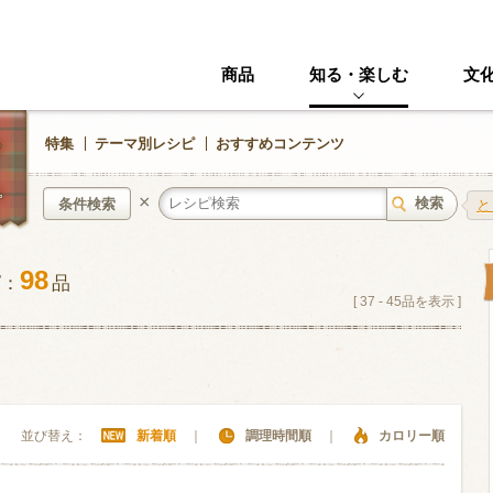
商品
知る・楽しむ
文
特集
テーマ別レシピ
おすすめコンテンツ
×
条件検索
と
98
ピ：
品
中華風
イタリアン
[
37
-
45
品を表示 ]
ニック
その他・創作料理
スイーツ
野菜・いも類
きのこ
並び替え：
新着順
｜
調理時間順
｜
カロリー順
加工食品系
くだもの