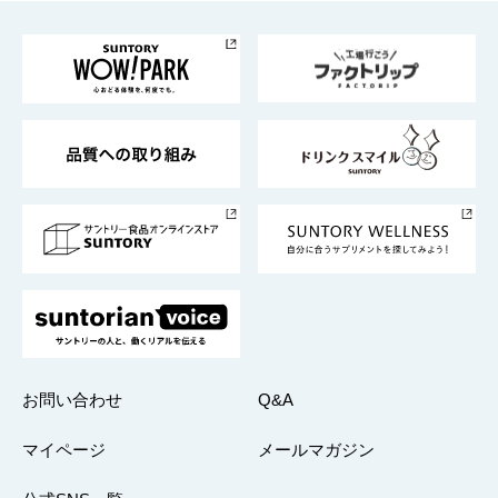
お料理・お酒レシピ
サントリー美術館
トップメッセージ
企業情報TOP
地域情報
サントリーサンバーズ大阪
サントリーが考えるサステナビリティ経営
企業概要
東京サントリーサンゴリアス
ESG情報ポータル
グループ企業一覧
サントリースポーツ
サステナビリティストーリーズ
事業所一覧
採用情報
お問い合わせ
Q&A
マイページ
メールマガジン