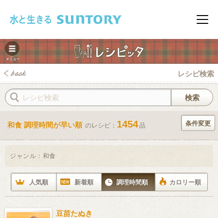
このページの本文へ移動
メニ
レシピ検索
1454
条件変更
和食 調理時間が早い順
のレシピ：
品
みレシピ
ジャンル：
和食
人気順
新着順
調理時間順
カロリー順
豆苗たぬき