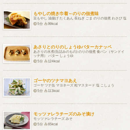
もやしの焼き巾着～のりの佃煮味
豆もやし 油揚げ たくあん 長ねぎ ごま のりの佃煮 わさび 塩
5分
99kcal
あさりとのりのしょうゆバターカナッペ
あさりの水煮(缶詰みのもの) のりの佃煮 食パン（サンドイ
ッチ用） バター しょうゆ
5分
124kcal
ゴーヤのツナマヨあえ
ゴーヤ ツナ缶 マヨネーズ 粒マスタード 塩 こしょう
5分
113kcal
モッツァレラチーズのみそ漬け
モッツァレラチーズ みそ
5分
65kcal