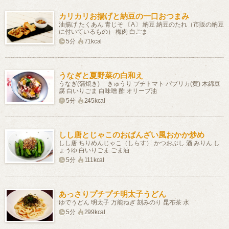
カリカリお揚げと納豆の一口おつまみ
油揚げ たくあん 青じそ 〔A〕 納豆 納豆のたれ（市販の納豆
に付いているもの） 梅肉 白ごま
5分
71kcal
うなぎと夏野菜の白和え
うなぎ(蒲焼き) きゅうり プチトマト パプリカ(黄) 木綿豆
腐 白いりごま 白味噌 酢 オリーブ油
5分
245kcal
しし唐とじゃこのおばんざい風おかか炒め
しし唐 ちりめんじゃこ（しらす） かつおぶし 酒 みりん し
ょうゆ 白いりごま ごま油
5分
111kcal
あっさりプチプチ明太子うどん
ゆでうどん 明太子 万能ねぎ 刻みのり 昆布茶 水
5分
299kcal