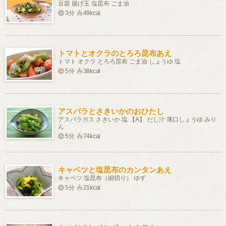
豆苗 揚げ玉 塩昆布 ごま油
3分
49kcal
トマトとオクラのとろろ昆布あえ
トマト オクラ とろろ昆布 ごま油 しょうゆ 塩
5分
38kcal
アスパラとさきいかのおひたし
アスパラガス さきいか 塩 【A】 だし汁 薄口しょうゆ みり
ん
5分
74kcal
キャベツと塩昆布のカンタンあえ
キャベツ 塩昆布（細切り） ゆず
5分
21kcal