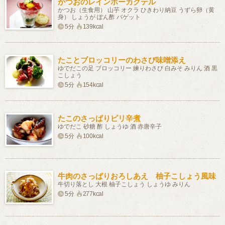
かつおのレインボーカクテル
かつお（生食用） 山芋 オクラ ひきわり納豆 うずら卵（黄
身） しょうが ぽん酢 バゲット
5分
139kcal
たことブロッコリーのわさび味噌添え
ゆでだこの足 ブロッコリー 練りわさび 白みそ みりん 酒 黒
こしょう
5分
154kcal
たこのさっぱりピリ辛煮
ゆでだこ 砂糖 酢 しょうゆ 酒 赤唐辛子
5分
100kcal
牛肉のさっぱりおろしあえ 柚子こしょう風味
牛切り落とし 大根 柚子こしょう しょうゆ みりん
5分
277kcal