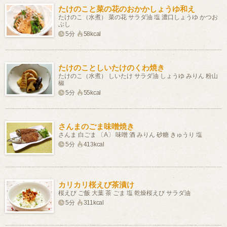
たけのこと菜の花のおかかしょうゆ和え
たけのこ（水煮） 菜の花 サラダ油 塩 濃口しょうゆ かつお
ぶし
5分
58kcal
たけのことしいたけのくわ焼き
たけのこ（水煮） しいたけ サラダ油 しょうゆ みりん 粉山
椒
5分
55kcal
さんまのごま味噌焼き
さんま 白ごま 〔A〕 味噌 酒 みりん 砂糖 きゅうり 塩
5分
413kcal
カリカリ桜えび茶漬け
桜えび ご飯 大葉 茶 ごま 塩 乾燥桜えび サラダ油
5分
311kcal