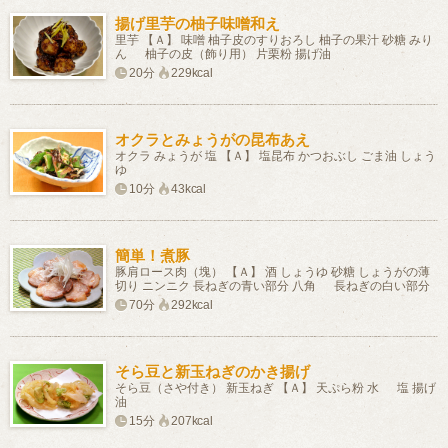
揚げ里芋の柚子味噌和え
里芋 【Ａ】 味噌 柚子皮のすりおろし 柚子の果汁 砂糖 みり
ん 柚子の皮（飾り用） 片栗粉 揚げ油
20分
229kcal
オクラとみょうがの昆布あえ
オクラ みょうが 塩 【Ａ】 塩昆布 かつおぶし ごま油 しょう
ゆ
10分
43kcal
簡単！煮豚
豚肩ロース肉（塊） 【Ａ】 酒 しょうゆ 砂糖 しょうがの薄
切り ニンニク 長ねぎの青い部分 八角 長ねぎの白い部分
70分
292kcal
そら豆と新玉ねぎのかき揚げ
そら豆（さや付き） 新玉ねぎ 【Ａ】 天ぷら粉 水 塩 揚げ
油
15分
207kcal