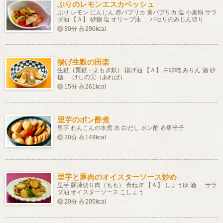
ぶりのレモンエスカベッシュ
ぶり レモン にんじん 赤パプリカ 黄パプリカ 塩 小麦粉 サラ
ダ油 【Ａ】 砂糖 塩 オリーブ油 パセリのみじん切り
30分
296kcal
揚げ生麩の田楽
生麩（粟麩・よもぎ麩） 揚げ油 【Ａ】 白味噌 みりん 酒 砂
糖 けしの実（あれば）
15分
261kcal
里芋のポン酢煮
里芋 れんこんの水煮 水 白だし ポン酢 赤唐辛子
30分
149kcal
里芋と豚肉のオイスターソース炒め
里芋 豚薄切り肉（もも） 青ねぎ 【Ａ】 しょうゆ 酒 サラ
ダ油 オイスターソース こしょう
20分
205kcal