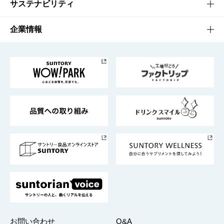
商品発売情報
キャンペーン
文化・スポーツTOP
サステナビリティ
栄養成分一覧
工場見学
サントリーホール
サステナビリティTOP
企業情報
お料理・お酒レシピ
サントリー美術館
トップメッセージ
企業情報TOP
地域情報
サントリーサンバーズ大阪
サントリーが考えるサステナビリティ経営
企業概要
東京サントリーサンゴリアス
ESG情報ポータル
グループ企業一覧
サントリースポーツ
サステナビリティストーリーズ
事業所一覧
採用情報
お問い合わせ
Q&A