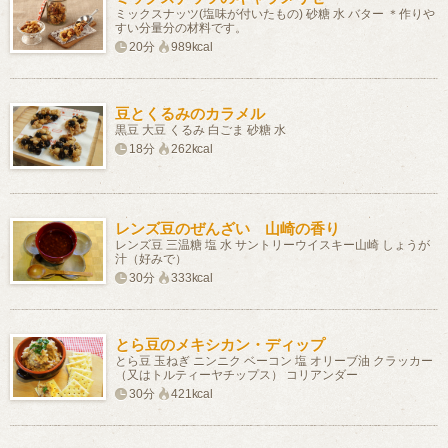
ミックスナッツ(塩味が付いたもの) 砂糖 水 バター ＊作りや
すい分量分の材料です。
20分
989kcal
豆とくるみのカラメル
黒豆 大豆 くるみ 白ごま 砂糖 水
18分
262kcal
レンズ豆のぜんざい 山崎の香り
レンズ豆 三温糖 塩 水 サントリーウイスキー山崎 しょうが
汁（好みで）
30分
333kcal
とら豆のメキシカン・ディップ
とら豆 玉ねぎ ニンニク ベーコン 塩 オリーブ油 クラッカー
（又はトルティーヤチップス） コリアンダー
30分
421kcal