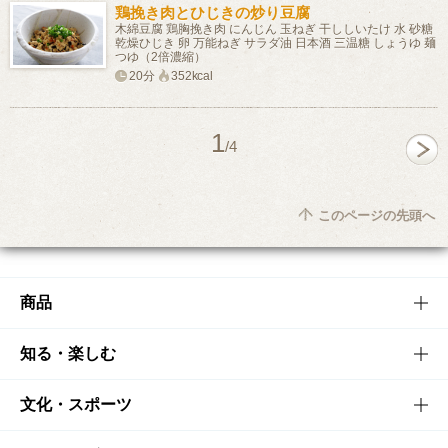
鶏挽き肉とひじきの炒り豆腐
木綿豆腐 鶏胸挽き肉 にんじん 玉ねぎ 干ししいたけ 水 砂糖
乾燥ひじき 卵 万能ねぎ サラダ油 日本酒 三温糖 しょうゆ 麺
つゆ（2倍濃縮）
20分
352kcal
1
/4
このページの先頭へ
商品
商品TOP
知る・楽しむ
商品一覧
知る・楽しむTOP
文化・スポーツ