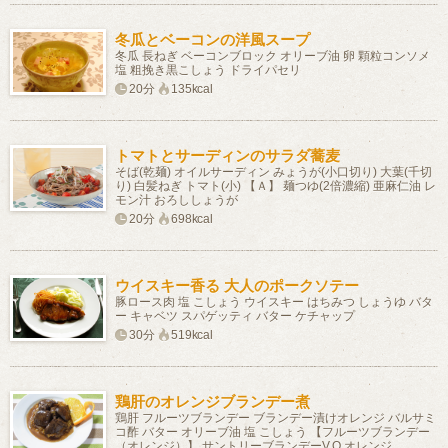
冬瓜とベーコンの洋風スープ
冬瓜 長ねぎ ベーコンブロック オリーブ油 卵 顆粒コンソメ
塩 粗挽き黒こしょう ドライパセリ
20分
135kcal
トマトとサーディンのサラダ蕎麦
そば(乾麺) オイルサーディン みょうが(小口切り) 大葉(千切
り) 白髪ねぎ トマト(小) 【Ａ】 麺つゆ(2倍濃縮) 亜麻仁油 レ
モン汁 おろししょうが
20分
698kcal
ウイスキー香る 大人のポークソテー
豚ロース肉 塩 こしょう ウイスキー はちみつ しょうゆ バタ
ー キャベツ スパゲッティ バター ケチャップ
30分
519kcal
鶏肝のオレンジブランデー煮
鶏肝 フルーツブランデー ブランデー漬けオレンジ バルサミ
コ酢 バター オリーブ油 塩 こしょう 【フルーツブランデー
（オレンジ）】 サントリーブランデーV.O オレンジ