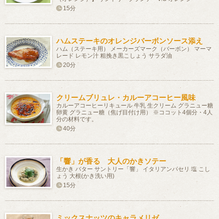
15分
ハムステーキのオレンジバーボンソース添え
ハム（ステーキ用） メーカーズマーク（バーボン） マーマ
レード レモン汁 粗挽き黒こしょう サラダ油
20分
クリームブリュレ・カルーアコーヒー風味
カルーアコーヒーリキュール 牛乳 生クリーム グラニュー糖
卵黄 グラニュー糖（焦げ目付け用） ※ココット4個分・4人
分の材料です。
40分
「響」が香る 大人のかきソテー
生かき バター サントリー「響」 イタリアンパセリ 塩 こし
ょう 大根(かき洗い用)
15分
ミックスナッツのキャラメリゼ