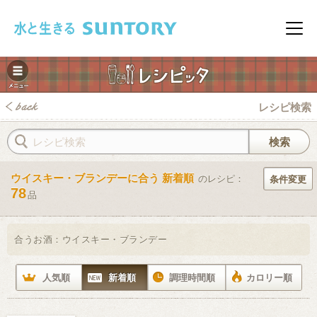
このページの本文へ移動
メニ
レシピ検索
ウイスキー・ブランデーに合う 新着順
のレシピ：
条件変更
78
品
みレシピ
合うお酒：
ウイスキー・ブランデー
人気順
新着順
調理時間順
カロリー順