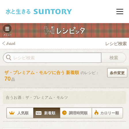
このページの本文へ移動
メニ
レシピ検索
ザ・プレミアム・モルツに合う 新着順
のレシピ：
条件変更
70
品
みレシピ
合うお酒：
ザ・プレミアム・モルツ
人気順
新着順
調理時間順
カロリー順