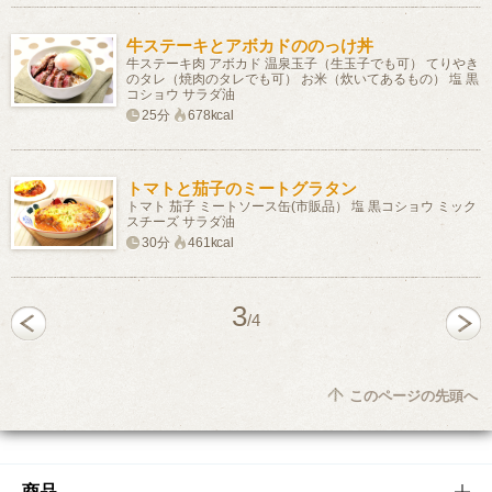
牛ステーキとアボカドののっけ丼
牛ステーキ肉 アボカド 温泉玉子（生玉子でも可） てりやき
のタレ（焼肉のタレでも可） お米（炊いてあるもの） 塩 黒
コショウ サラダ油
25分
678kcal
トマトと茄子のミートグラタン
トマト 茄子 ミートソース缶(市販品） 塩 黒コショウ ミック
スチーズ サラダ油
30分
461kcal
3
/4
このページの先頭へ
商品