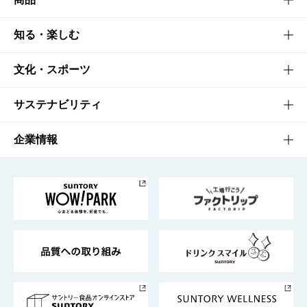
商品TOP
知る・楽しむ
商品一覧
知る・楽しむTOP
文化・スポーツ
商品発売情報
キャンペーン
文化・スポーツTOP
サステナビリティ
栄養成分一覧
工場見学
サントリーホール
サステナビリティTOP
企業情報
お料理・お酒レシピ
サントリー美術館
トップメッセージ
企業情報TOP
地域情報
サントリーサンバーズ大阪
サントリーが考えるサステナビリティ経営
企業概要
東京サントリーサンゴリアス
ESG情報ポータル
グループ企業一覧
サントリースポーツ
サステナビリティストーリーズ
事業所一覧