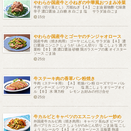
やわらか国産牛と小ねぎの中華風おつまみ冷菜
牛肉（切り落とし） 万能ねぎ 【Ａ】 ごま油 穀物酢 七味唐
辛子 濃口醤油 上白糖 水 白ごま 塩 サラダ油 白ごま
15分
やわらか国産牛とゴーヤのチンジャオロース
国産牛肉（焼き肉用） ゴーヤ にんじん サラダ油 【Ａ】 濃
口醤油 ニンニク しょうが（みじん切り） 塩 こしょう 酒 片
栗粉 【Ｂ】 酒 濃口醤油 砂糖 鶏ガラスープの素 オイスター
ソース ごま油
25分
牛ステーキ肉の香草パン粉焼き
牛肉（ステーキ用） 【Ａ】 乾燥パン粉 ローズマリー パル
メザンチーズ（パウダー） 塩 黒こしょう オリーブオイ
ル 【Ｂ】 水 薄力粉 レモン お好みの付け合せ
25分
牛カルビとキャベツのエスニックカレー炒め
外国産牛カルビ肉（焼き肉用） キャベツ 長ねぎ ピーマン
赤パプリカ ニンニク しょうがのみじん切り ごま油 塩 こし
ょう カレールウ 【Ａ】 オイスターソース 豆板醤 熱湯