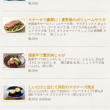
20分
ステーキで豪華に！夏野菜のボリュームサラダ
外国産牛サーロイン（ステーキ用） サラダミックス きゅう
り ミニトマト ゴーヤ オクラ 塩（オクラの塩もみ用） ニン
ニク サラダ油 【Ａ】 オイスターソース しょうゆ 穀物酢 オ
リーブオイル 塩 こしょう
20分
国産牛で贅沢肉じゃが
国産牛バラ肉 じゃがいも（メークイン） にんじん 玉ねぎ
【Ａ】 かつおだし 水 濃口醤油 塩 黒こしょう サラダ油
いんげん（彩り用）
25分
しいたけとほたて貝柱のマヨチーズ焼き
生しいたけ(大） ほたて缶詰(小・フレークタイプ) 青ねぎ
(細) マヨネーズ スライスチーズ（溶けるタイプ）
20分
82kcal