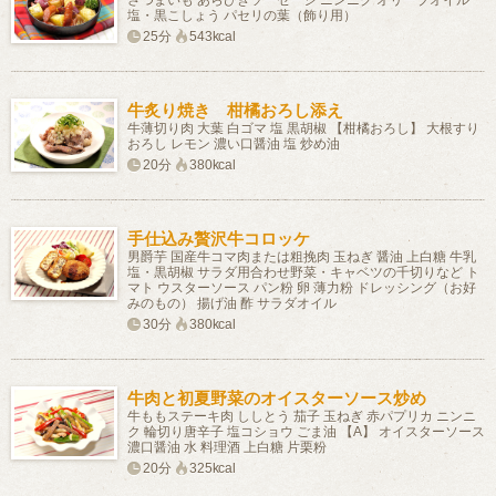
さつまいも あらびきソーセージ ニンニク オリーブオイル
塩・黒こしょう パセリの葉（飾り用）
25分
543kcal
牛炙り焼き 柑橘おろし添え
牛薄切り肉 大葉 白ゴマ 塩 黒胡椒 【柑橘おろし】 大根すり
おろし レモン 濃い口醤油 塩 炒め油
20分
380kcal
手仕込み贅沢牛コロッケ
男爵芋 国産牛コマ肉または粗挽肉 玉ねぎ 醤油 上白糖 牛乳
塩・黒胡椒 サラダ用合わせ野菜・キャベツの千切りなど ト
マト ウスターソース パン粉 卵 薄力粉 ドレッシング（お好
みのもの） 揚げ油 酢 サラダオイル
30分
380kcal
牛肉と初夏野菜のオイスターソース炒め
牛ももステーキ肉 ししとう 茄子 玉ねぎ 赤パプリカ ニンニ
ク 輪切り唐辛子 塩コショウ ごま油 【A】 オイスターソース
濃口醤油 水 料理酒 上白糖 片栗粉
20分
325kcal