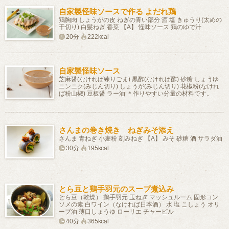
自家製怪味ソースで作る よだれ鶏
鶏胸肉 しょうがの皮 ねぎの青い部分 酒 塩 きゅうり(太めの
千切り) 白髪ねぎ 香菜 【A】 怪味ソース 鶏のゆで汁
20分
222kcal
自家製怪味ソース
芝麻醤(なければ練りごま) 黒酢(なければ酢) 砂糖 しょうゆ
ニンニク(みじん切り) しょうが(みじん切り) 花椒粉(なけれ
ば粉山椒) 豆板醤 ラー油 ＊作りやすい分量の材料です。
さんまの巻き焼き ねぎみそ添え
さんま 青ねぎ 小麦粉 刻みねぎ 【A】 みそ 砂糖 酒 サラダ油
30分
195kcal
とら豆と鶏手羽元のスープ煮込み
とら豆（乾燥） 鶏手羽元 玉ねぎ マッシュルーム 固形コン
ソメの素 白ワイン（なければ日本酒） 水 塩 こしょう オリ
ーブ油 薄口しょうゆ ローリエ チャービル
40分
365kcal