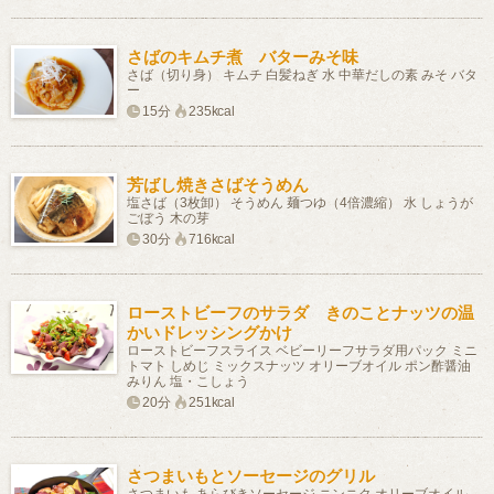
さばのキムチ煮 バターみそ味
さば（切り身） キムチ 白髪ねぎ 水 中華だしの素 みそ バタ
ー
15分
235kcal
芳ばし焼きさばそうめん
塩さば（3枚卸） そうめん 麺つゆ（4倍濃縮） 水 しょうが
ごぼう 木の芽
30分
716kcal
ローストビーフのサラダ きのことナッツの温
かいドレッシングかけ
ローストビーフスライス ベビーリーフサラダ用パック ミニ
トマト しめじ ミックスナッツ オリーブオイル ポン酢醤油
みりん 塩・こしょう
20分
251kcal
さつまいもとソーセージのグリル