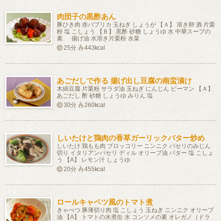
肉団子の黒酢あん
豚ひき肉 赤パプリカ 玉ねぎ しょうが 【Ａ】 溶き卵 酒 片栗
粉 塩 こしょう 【Ｂ】 黒酢 砂糖 しょうゆ 水 中華スープの
素 揚げ油 水溶き片栗粉 水菜
25分
443kcal
あごだしで作る 揚げ出し豆腐の南蛮漬け
木綿豆腐 片栗粉 サラダ油 玉ねぎ にんじん ピーマン 【Ａ】
あごだし 酢 砂糖 しょうゆ みりん 塩
30分
260kcal
しいたけと鶏肉の香草ガーリックバター炒め
しいたけ 鶏もも肉 ブロッコリー ニンニク パセリのみじん
切り イタリアンパセリ ディル オリーブ油 バター 塩 こしょ
う 【A】 レモン汁 しょうゆ
20分
455kcal
ロールキャベツ風のトマト煮
きゃべつ 豚薄切り肉 塩 こしょう 玉ねぎ ニンニク オリーブ
油 【A】 トマトの水煮缶 水 コンソメの素 オレガノ（ドラ