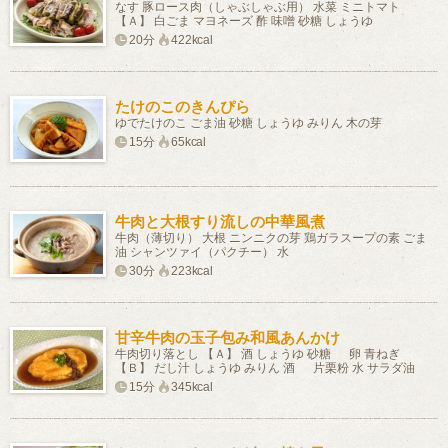
なす 豚ロース肉（しゃぶしゃぶ用） 水菜 ミニトマト
【Ａ】 白ごま マヨネーズ 酢 味噌 砂糖 しょうゆ
20分
422kcal
たけのこのきんぴら
ゆでたけのこ ごま油 砂糖 しょうゆ みりん 木の芽
15分
65kcal
牛肉と大根すり流しの中華風煮
牛肉（薄切り） 大根 ニンニクの芽 鶏ガラスープの素 ごま
油 シャンツァイ（パクチー） 水
30分
223kcal
甘辛牛肉の玉子包み和風あんかけ
牛肉切り落とし 【Ａ】 酒 しょうゆ 砂糖 卵 青ねぎ
【Ｂ】 だし汁 しょうゆ みりん 酒 片栗粉 水 サラダ油
15分
345kcal