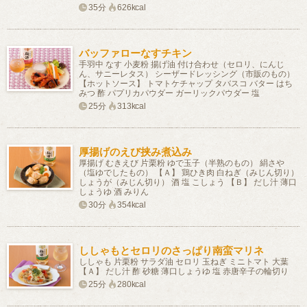
35分
626kcal
バッファローなすチキン
手羽中 なす 小麦粉 揚げ油 付け合わせ（セロリ、にんじ
ん、サニーレタス） シーザードレッシング（市販のもの）
【ホットソース】 トマトケチャップ タバスコ バター はち
みつ 酢 パプリカパウダー ガーリックパウダー 塩
25分
313kcal
厚揚げのえび挟み煮込み
厚揚げ むきえび 片栗粉 ゆで玉子（半熟のもの） 絹さや
（塩ゆでしたもの） 【Ａ】 鶏ひき肉 白ねぎ（みじん切り）
しょうが（みじん切り） 酒 塩 こしょう 【Ｂ】 だし汁 薄口
しょうゆ 酒 みりん
30分
354kcal
ししゃもとセロリのさっぱり南蛮マリネ
ししゃも 片栗粉 サラダ油 セロリ 玉ねぎ ミニトマト 大葉
【Ａ】 だし汁 酢 砂糖 薄口しょうゆ 塩 赤唐辛子の輪切り
25分
280kcal