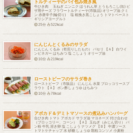
トルティーヤのパイ包み焼き風
牛ひき肉 玉ねぎ ニンニク ほうれん草 とうもろこし(缶) ピ
ザ用チーズ フラワートルティーヤ(市販品) オリーブ油 クミ
ン 赤唐辛子(輪切り) 塩 粗挽き黒こしょう トマトペースト
ギリシアヨーグルト
25分
522kcal
にんじんとくるみのサラダ
にんじん くるみ（乾煎りしたもの） パセリ 【Ａ】 白ワイ
ンビネガー はちみつ 塩 こしょう オリーブ油
10分
219kcal
ローストビーフのサラダ巻き
ローストビーフ（市販品） にんじん 水菜 ブロッコリースプ
ラウト 【Ａ】 ポン酢しょうゆ はちみつ
10分
78kcal
アボカド＆デミトマソースの煮込みハンバーグ
合びき肉 トマト アボカド サラダ油 マヨネーズ 付け合わせ
（ブロッコリー、コーン） 【Ａ】 玉ねぎ（みじん切り） パ
ン粉 牛乳 溶き卵 塩 こしょう ナツメグ 【Ｂ】 中濃ソース
トマトケチャップ 水 砂糖 しょうゆ 顆粒コンソメ 小麦粉