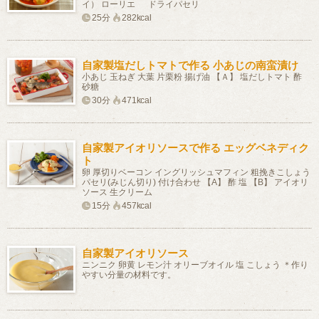
イ） ローリエ ドライパセリ
25分
282kcal
自家製塩だしトマトで作る 小あじの南蛮漬け
小あじ 玉ねぎ 大葉 片栗粉 揚げ油 【Ａ】 塩だしトマト 酢
砂糖
30分
471kcal
自家製アイオリソースで作る エッグベネディク
ト
卵 厚切りベーコン イングリッシュマフィン 粗挽きこしょう
パセリ(みじん切り) 付け合わせ 【A】 酢 塩 【B】 アイオリ
ソース 生クリーム
15分
457kcal
自家製アイオリソース
ニンニク 卵黄 レモン汁 オリーブオイル 塩 こしょう ＊作り
やすい分量の材料です。