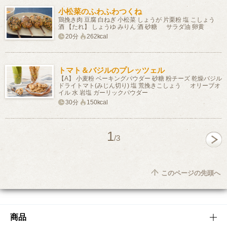
小松菜のふわふわつくね
鶏挽き肉 豆腐 白ねぎ 小松菜 しょうが 片栗粉 塩 こしょう
酒 【たれ】 しょうゆ みりん 酒 砂糖 サラダ油 卵黄
20分
262kcal
トマト＆バジルのプレッツェル
【A】 小麦粉 ベーキングパウダー 砂糖 粉チーズ 乾燥バジル
ドライトマト(みじん切り) 塩 荒挽きこしょう オリーブオ
イル 水 岩塩 ガーリックパウダー
30分
150kcal
1
/3
このページの先頭へ
商品