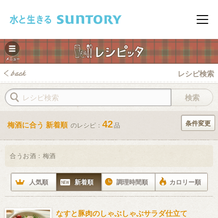
このページの本文へ移動
メニ
レシピ検索
42
条件変更
梅酒に合う 新着順
のレシピ：
品
みレシピ
合うお酒：
梅酒
人気順
新着順
調理時間順
カロリー順
なすと豚肉のしゃぶしゃぶサラダ仕立て