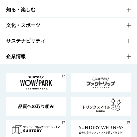
商品TOP
知る・楽しむ
商品一覧
知る・楽しむTOP
文化・スポーツ
商品発売情報
キャンペーン
文化・スポーツTOP
サステナビリティ
栄養成分一覧
工場見学
サントリーホール
サステナビリティTOP
企業情報
お料理・お酒レシピ
サントリー美術館
トップメッセージ
企業情報TOP
地域情報
サントリーサンバーズ大阪
サントリーが考えるサステナビリティ経営
企業概要
東京サントリーサンゴリアス
ESG情報ポータル
グループ企業一覧
サントリースポーツ
サステナビリティストーリーズ
事業所一覧
採用情報