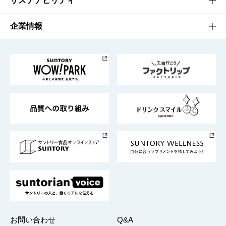
サステナビリティ
栄養成分一覧
工場見学
サントリーホール
サステナビリティTOP
企業情報
お料理・お酒レシピ
サントリー美術館
トップメッセージ
企業情報TOP
地域情報
サントリーサンバーズ大阪
サントリーが考えるサステナビリティ経営
企業概要
東京サントリーサンゴリアス
ESG情報ポータル
グループ企業一覧
サントリースポーツ
サステナビリティストーリーズ
事業所一覧
採用情報
お問い合わせ
Q&A