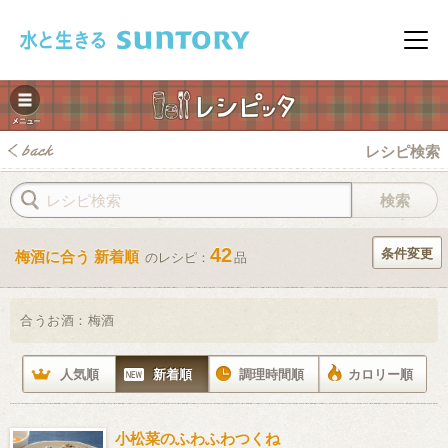
このページの本文へ移動
メニ
レシピ検索
42
条件変更
梅酒に合う 新着順
のレシピ：
品
みレシピ
合うお酒：
梅酒
人気順
新着順
調理時間順
カロリー順
小松菜のふわふわつくね