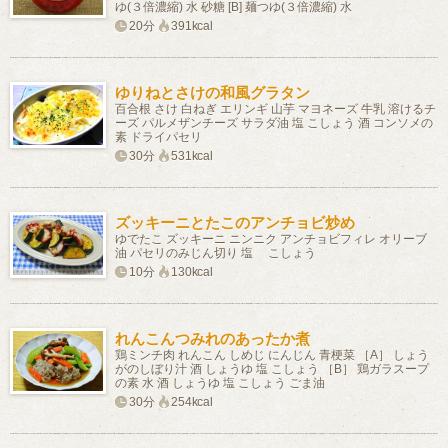
ゆ(３倍濃縮) 水 砂糖 [B] 麺つゆ(３倍濃縮) 水
20分
391kcal
ゆりねとさけの和風グラタン
百合根 さけ 白ねぎ エリンギ 山芋 マヨネーズ 牛乳 溶けるチ
ーズ パルメザンチーズ サラダ油 塩 こしょう 酒 コンソメの
素 ドライパセリ
30分
531kcal
ズッキーニとたこのアンチョビ炒め
ゆでたこ ズッキーニ ニンニク アンチョビフィレ オリーブ
油 パセリのみじん切り 塩 こしょう
10分
130kcal
れんこんつみれのあったか煮
鶏ミンチ肉 れんこん しめじ にんじん 青梗菜 ［A］ しょう
がのしぼり汁 酒 しょうゆ 塩 こしょう ［B］ 鶏ガラスープ
の素 水 酒 しょうゆ 塩 こしょう ごま油
30分
254kcal