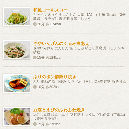
和風コールスロー
キャベツ きゅうり にんじん 大葉 【A】 すし酢 麺つゆ（3倍
濃縮） サラダ油 塩 粗挽き黒こしょう
20分
115kcal
さやいんげんのくるみ白あえ
さやいんげん にんじん 塩 くるみ 絹こし豆腐 薄口しょうゆ
砂糖
15分
124kcal
ぶりのポン酢照り焼き
ぶり 長ねぎ 塩 小麦粉 サラダ油 【A】 ポン酢 砂糖 酒 みりん
10分
303kcal
豆腐とえびのふわふわ焼き
絹こし豆腐 はんぺん えび 砂糖 しょうゆ だしの素（市販品)
片栗粉 サラダ油
15分
376kcal