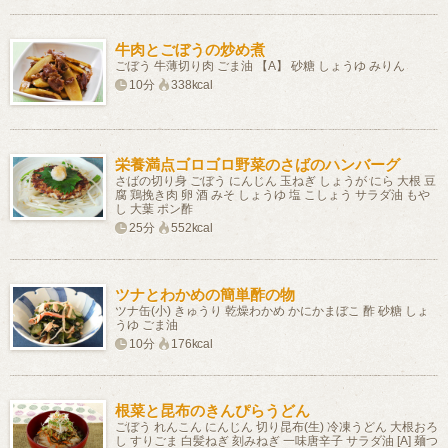
牛肉とごぼうの炒め煮
ごぼう 牛薄切り肉 ごま油 【A】 砂糖 しょうゆ みりん
10分
338kcal
栄養満点ゴロゴロ野菜のさばのハンバーグ
さばの切り身 ごぼう にんじん 玉ねぎ しょうが にら 大根 豆
腐 鶏挽き肉 卵 酒 みそ しょうゆ 塩 こしょう サラダ油 もや
し 大葉 ポン酢
25分
552kcal
ツナとわかめの簡単酢の物
ツナ缶(小) きゅうり 乾燥わかめ かにかまぼこ 酢 砂糖 しょ
うゆ ごま油
10分
176kcal
根菜と昆布のきんぴらうどん
ごぼう れんこん にんじん 切り昆布(生) 冷凍うどん 大根おろ
し すりごま 白髪ねぎ 刻みねぎ 一味唐辛子 サラダ油 [A] 麺つ