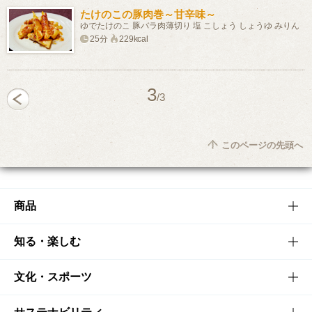
たけのこの豚肉巻～甘辛味～
ゆでたけのこ 豚バラ肉薄切り 塩 こしょう しょうゆ みりん
25分
229kcal
3
/3
このページの先頭へ
商品
商品TOP
知る・楽しむ
商品一覧
知る・楽しむTOP
文化・スポーツ
商品発売情報
キャンペーン
文化・スポーツTOP