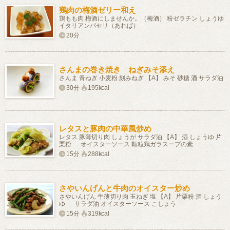
鶏肉の梅酒ゼリー和え
鶏もも肉 梅酒にしませんか。（梅酒） 粉ゼラチン しょうゆ
イタリアンパセリ（あれば）
20分
さんまの巻き焼き ねぎみそ添え
さんま 青ねぎ 小麦粉 刻みねぎ 【A】 みそ 砂糖 酒 サラダ油
30分
195kcal
レタスと豚肉の中華風炒め
レタス 豚薄切り肉 しょうが サラダ油 【A】 酒 しょうゆ 片
栗粉 オイスターソース 顆粒鶏ガラスープの素
15分
288kcal
さやいんげんと牛肉のオイスター炒め
さやいんげん 牛薄切り肉 玉ねぎ 塩 【A】 片栗粉 酒 しょう
ゆ サラダ油 オイスターソース こしょう
15分
319kcal