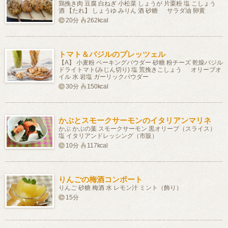
鶏挽き肉 豆腐 白ねぎ 小松菜 しょうが 片栗粉 塩 こしょう
酒 【たれ】 しょうゆ みりん 酒 砂糖 サラダ油 卵黄
20分
262kcal
トマト＆バジルのプレッツェル
【A】 小麦粉 ベーキングパウダー 砂糖 粉チーズ 乾燥バジル
ドライトマト(みじん切り) 塩 荒挽きこしょう オリーブオ
イル 水 岩塩 ガーリックパウダー
30分
150kcal
かぶとスモークサーモンのイタリアンマリネ
かぶ かぶの葉 スモークサーモン 黒オリーブ（スライス）
塩 イタリアンドレッシング（市販）
10分
117kcal
りんごの梅酒コンポート
りんご 砂糖 梅酒 水 レモン汁 ミント（飾り）
15分