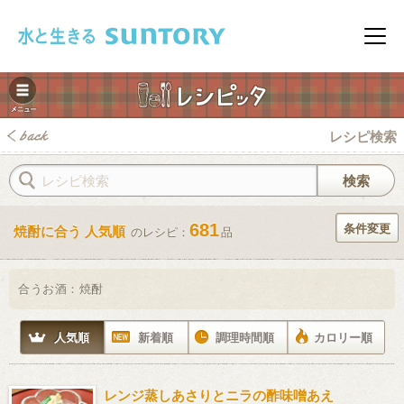
このページの本文へ移動
メニ
レシピ検索
681
条件変更
焼酎に合う 人気順
のレシピ：
品
みレシピ
合うお酒：
焼酎
人気順
新着順
調理時間順
カロリー順
レンジ蒸しあさりとニラの酢味噌あえ