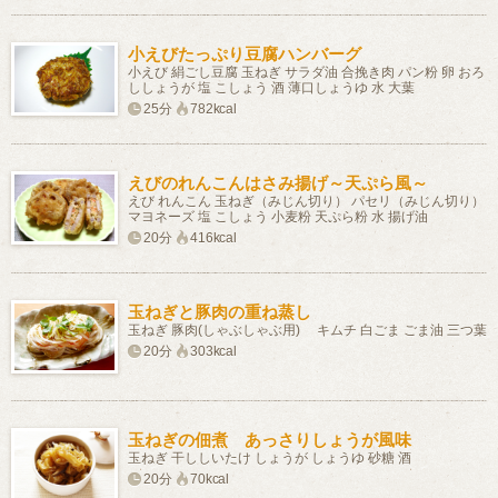
小えびたっぷり豆腐ハンバーグ
小えび 絹ごし豆腐 玉ねぎ サラダ油 合挽き肉 パン粉 卵 おろ
ししょうが 塩 こしょう 酒 薄口しょうゆ 水 大葉
25分
782kcal
えびのれんこんはさみ揚げ～天ぷら風～
えび れんこん 玉ねぎ（みじん切り） パセリ（みじん切り）
マヨネーズ 塩 こしょう 小麦粉 天ぷら粉 水 揚げ油
20分
416kcal
玉ねぎと豚肉の重ね蒸し
玉ねぎ 豚肉(しゃぶしゃぶ用) キムチ 白ごま ごま油 三つ葉
20分
303kcal
玉ねぎの佃煮 あっさりしょうが風味
玉ねぎ 干ししいたけ しょうが しょうゆ 砂糖 酒
20分
70kcal