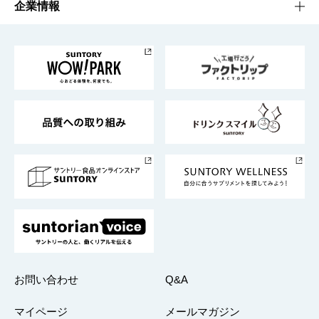
栄養成分一覧
工場見学
サントリーホール
サステナビリティTOP
企業情報
お料理・お酒レシピ
サントリー美術館
トップメッセージ
企業情報TOP
地域情報
サントリーサンバーズ大阪
サントリーが考えるサステナビリティ経営
企業概要
東京サントリーサンゴリアス
ESG情報ポータル
グループ企業一覧
サントリースポーツ
サステナビリティストーリーズ
事業所一覧
採用情報
お問い合わせ
Q&A
マイページ
メールマガジン