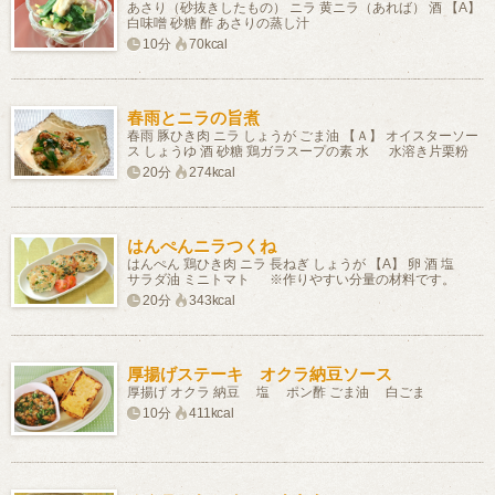
あさり（砂抜きしたもの） ニラ 黄ニラ（あれば） 酒 【A】
白味噌 砂糖 酢 あさりの蒸し汁
10分
70kcal
春雨とニラの旨煮
春雨 豚ひき肉 ニラ しょうが ごま油 【Ａ】 オイスターソー
ス しょうゆ 酒 砂糖 鶏ガラスープの素 水 水溶き片栗粉
20分
274kcal
はんぺんニラつくね
はんぺん 鶏ひき肉 ニラ 長ねぎ しょうが 【A】 卵 酒 塩
サラダ油 ミニトマト ※作りやすい分量の材料です。
20分
343kcal
厚揚げステーキ オクラ納豆ソース
厚揚げ オクラ 納豆 塩 ポン酢 ごま油 白ごま
10分
411kcal