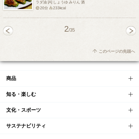
ラダ油 [A] しょうゆ みりん 酒
20分
233kcal
2
/35
このページの先頭へ
商品
商品TOP
知る・楽しむ
商品一覧
知る・楽しむTOP
文化・スポーツ
商品発売情報
キャンペーン
文化・スポーツTOP
サステナビリティ