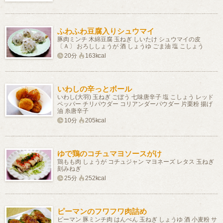
ふわふわ豆腐入りシュウマイ
豚肉ミンチ 木綿豆腐 玉ねぎ しいたけ シュウマイの皮
〔Ａ〕 おろししょうが 酒 しょうゆ ごま油 塩 こしょう
20分
163kcal
いわしの辛っとボール
いわし(大羽) 玉ねぎ ごぼう 七味唐辛子 塩 こしょう レッド
ペッパー チリパウダー コリアンダーパウダー 片栗粉 揚げ
油 糸唐辛子
10分
205kcal
ゆで鶏のコチュマヨソースがけ
鶏もも肉 しょうが コチュジャン マヨネーズ レタス 玉ねぎ
刻みねぎ
25分
252kcal
ピーマンのフワフワ肉詰め
ピーマン 豚ミンチ肉 はんぺん 玉ねぎ しょうゆ 酒 小麦粉 サ