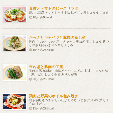
豆腐とトマトのじゃこサラダ
絹ごし豆腐 トマト しらす 刻みねぎ ポン酢しょうゆ ごま油
10分
95kcal
たっぷりキャベツと豚肉の蒸し煮
豚肉（しゃぶしゃぶ用） きゃべつ 玉ねぎ 塩 こしょう 酒 だ
しの素 刻みねぎ ポン酢しょうゆ
15分
266kcal
玉ねぎと豚肉の宝煮
玉ねぎ 豚肉薄切り 油揚げ さやいんげん 【A】 しょうゆ 酒
【B】 だし しょうゆ 酒 みりん 砂糖
20分
263kcal
鶏肉と野菜のホイル包み焼き
鶏もも肉 さつま芋 しいたけ しめじ 玉ねぎ(中) 味噌 酒 しょ
うゆ すだち
15分
298kcal