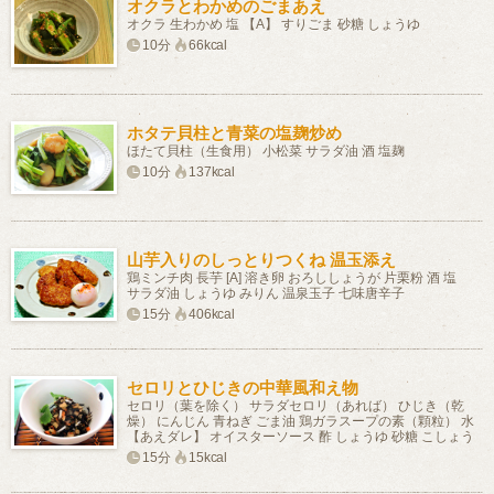
オクラとわかめのごまあえ
オクラ 生わかめ 塩 【A】 すりごま 砂糖 しょうゆ
10分
66kcal
ホタテ貝柱と青菜の塩麹炒め
ほたて貝柱（生食用） 小松菜 サラダ油 酒 塩麹
10分
137kcal
山芋入りのしっとりつくね 温玉添え
鶏ミンチ肉 長芋 [A] 溶き卵 おろししょうが 片栗粉 酒 塩
サラダ油 しょうゆ みりん 温泉玉子 七味唐辛子
15分
406kcal
セロリとひじきの中華風和え物
セロリ（葉を除く） サラダセロリ（あれば） ひじき（乾
燥） にんじん 青ねぎ ごま油 鶏ガラスープの素（顆粒） 水
【あえダレ】 オイスターソース 酢 しょうゆ 砂糖 こしょう
15分
15kcal