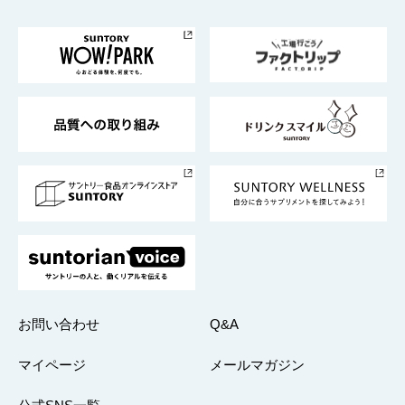
お料理・お酒レシピ
サントリー美術館
トップメッセージ
企業情報TOP
地域情報
サントリーサンバーズ大阪
サントリーが考えるサステナビリティ経営
企業概要
東京サントリーサンゴリアス
ESG情報ポータル
グループ企業一覧
サントリースポーツ
サステナビリティストーリーズ
事業所一覧
採用情報
お問い合わせ
Q&A
マイページ
メールマガジン