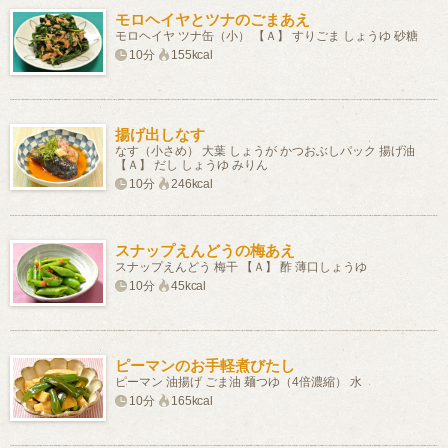
モロヘイヤとツナのごまあえ
モロヘイヤ ツナ缶（小） 【Ａ】 すりごま しょうゆ 砂糖
10分
155kcal
揚げ出しなす
なす（小さめ） 大葉 しょうが かつおぶしパック 揚げ油
【Ａ】 だし しょうゆ みりん
10分
246kcal
スナップえんどうの梅あえ
スナップえんどう 梅干 【Ａ】 酢 薄口しょうゆ
10分
45kcal
ピーマンのお手軽煮びたし
ピーマン 油揚げ ごま油 麺つゆ（4倍濃縮） 水
10分
165kcal