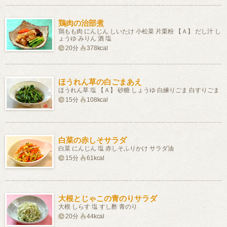
鶏肉の治部煮
鶏もも肉 にんじん しいたけ 小松菜 片栗粉 【Ａ】 だし汁 し
ょうゆ みりん 酒 塩
20分
378kcal
ほうれん草の白ごまあえ
ほうれん草 塩 【Ａ】 砂糖 しょうゆ 白練りごま 白すりごま
15分
108kcal
白菜の赤しそサラダ
白菜 にんじん 塩 赤しそふりかけ サラダ油
15分
61kcal
大根とじゃこの青のりサラダ
大根 しらす 塩 すし酢 青のり
20分
44kcal