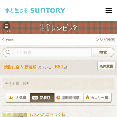
このページの本文へ移動
メニ
レシピ検索
681
条件変更
焼酎に合う 新着順
のレシピ：
品
みレシピ
合うお酒：
焼酎
人気順
新着順
調理時間順
カロリー順
はんぺんニラつくね