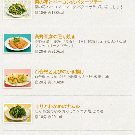
菜の花とベーコンのバターソテー
菜の花 ベーコン ニンニク バター サラダ油 塩 こしょう
10分
138kcal
高野豆腐の照り焼き
高野豆腐 小麦粉 サラダ油 【A】 砂糖 しょうゆ みりん 酒
ブロッコリースプラウト
20分
316kcal
百合根とえびのかき揚げ
百合根 三つ葉 えび 小麦粉 天ぷら粉 水 揚げ油
20分
340kcal
せりとわかめのナムル
せり 乾燥わかめ おろしニンニク 塩 ごま油
10分
20kcal