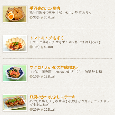
手羽先のポン酢煮
鶏手羽先 ゆで玉子 【A】 水 ポン酢 酒 みりん
30分
367kcal
トマトキムチもずく
トマト 白菜キムチ 生もずく ポン酢 ごま油 刻みねぎ
10分
42kcal
マグロとわかめの酢味噌あえ
マグロ（刺身用） わかめ わけぎ 【Ａ】 味噌 酢 砂糖
10分
132kcal
豆腐のかつおぶしステーキ
絹ごし豆腐 しょうゆ 水溶き小麦粉 かつおぶしパック サラ
ダ油 刻みねぎ
20分
192kcal