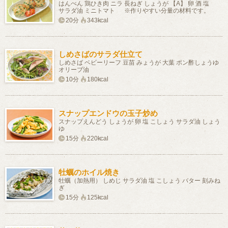
はんぺん 鶏ひき肉 ニラ 長ねぎ しょうが 【A】 卵 酒 塩
サラダ油 ミニトマト ※作りやすい分量の材料です。
20分
343kcal
しめさばのサラダ仕立て
しめさば ベビーリーフ 豆苗 みょうが 大葉 ポン酢しょうゆ
オリーブ油
10分
180kcal
スナップエンドウの玉子炒め
スナップえんどう しょうが 卵 塩 こしょう サラダ油 しょう
ゆ
15分
220kcal
牡蠣のホイル焼き
牡蠣（加熱用） しめじ サラダ油 塩 こしょう バター 刻みね
ぎ
15分
125kcal