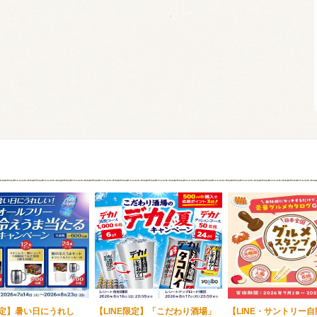
酸化防止剤
いしいワイ
クリング 〈
2026年7月
サー＆レモン〉
缶
限定】暑い日にうれし
【LINE限定】「こだわり酒場」
【LINE・サントリー