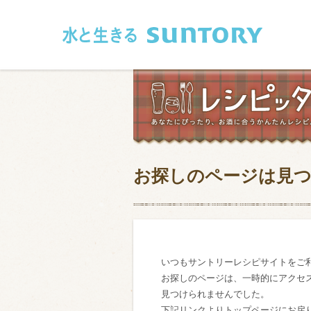
このページの本文へ移動
お探しのページは見
和食
洋食
フレンチ
アジア・エス
肉
魚介類
いつもサントリーレシピサイトをご
お探しのページは、一時的にアクセ
卵・乳製品
豆腐・豆類
見つけられませんでした。
お米・麺
その他
下記リンクよりトップページにお戻