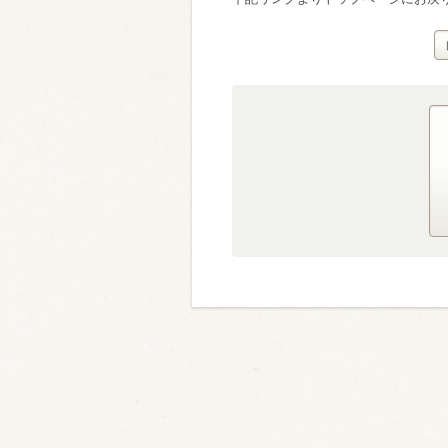
類・穀物
ビール
ハイボール（
赤ワイン
白ワイン