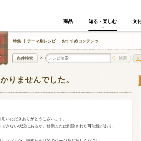
商品
知る・楽しむ
文
特集
テーマ別レシピ
おすすめコンテンツ
×
条件検索
と
つかりませんでした。
中華風
イタリアン
ニック
その他・創作料理
スイーツ
野菜・いも類
きのこ
利用いただきありがとうございます。
スできない状況にあるか、移動または削除された可能性があり、
加工食品系
くだもの
りいただくか、検索から目的のページをお探しください。