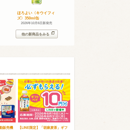
無添加のお
ほろよい〈キウイフィ
ほろよい〈レモネード
ン。スパー
ズ〉350ml缶
サワー〉350ml缶
シークヮー
7日新発売
2026年10月6日新発売
2026年10月6日新発売
350ml
他の新商品をみる
自動販売機
【LINE限定】「胡麻麦茶」ギフ