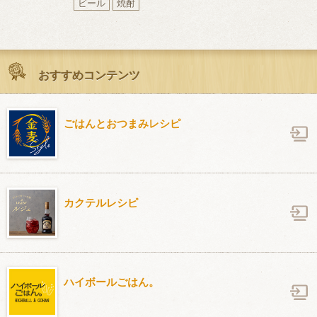
10分
72kcal
ビール
焼酎
ビール
ハイボ
おすすめコンテンツ
ごはんとおつまみレシピ
カクテルレシピ
ハイボールごはん。