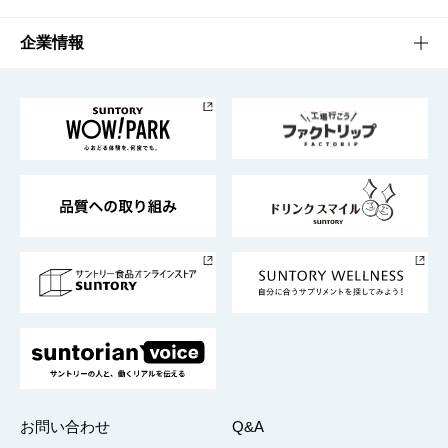
栄養成分一覧
工場見学
サントリーホール
サステナビリティTOP
企業情報
お料理・お酒レシピ
サントリー美術館
トップメッセージ
企業情報TOP
地域情報
サントリーサンバーズ大阪
サントリーが考えるサステナビリティ経営
企業概要
東京サントリーサンゴリアス
ESG情報ポータル
グループ企業一覧
サントリースポーツ
サステナビリティストーリーズ
事業所一覧
採用情報
お問い合わせ
Q&A