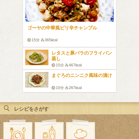
ゴーヤの中華風ピリ辛チャンプル
春雨の
15分
365kcal
15分
かき揚げ
添え
の中華風
サラダ
レタスと豚バラのフライパン
蒸し
15分
467kcal
んかけ
のかにあ
まぐろのニンニク風味の漬け
10分
267kcal
レシピをさがす