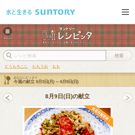
このページの本文へ移動
メニ
とうもろこし
たちうお
もも
あなたにピッタリ
今週の献立
8月3日(月) ～ 8月9日(日)
みレシピ
8月9日(日)の献立