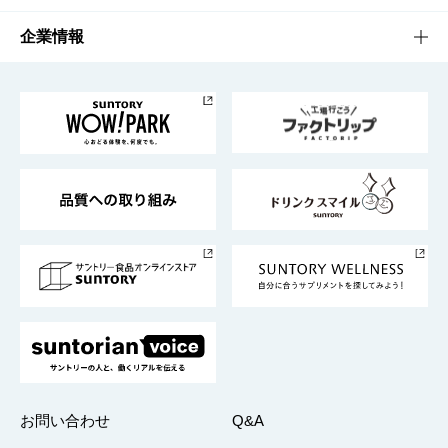
栄養成分一覧
工場見学
サントリーホール
サステナビリティTOP
企業情報
お料理・お酒レシピ
サントリー美術館
トップメッセージ
企業情報TOP
地域情報
サントリーサンバーズ大阪
サントリーが考えるサステナビリティ経営
企業概要
東京サントリーサンゴリアス
ESG情報ポータル
グループ企業一覧
サントリースポーツ
サステナビリティストーリーズ
事業所一覧
採用情報
お問い合わせ
Q&A