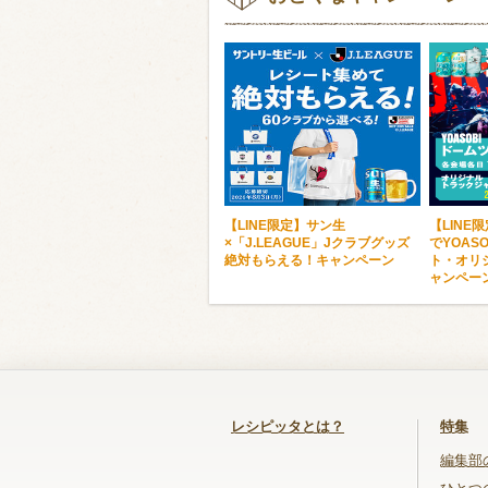
【LINE限定】サン生
【LINE
×「J.LEAGUE」Jクラブグッズ
でYOAS
絶対もらえる！キャンペーン
ト・オリ
ャンペー
レシピッタとは？
特集
編集部