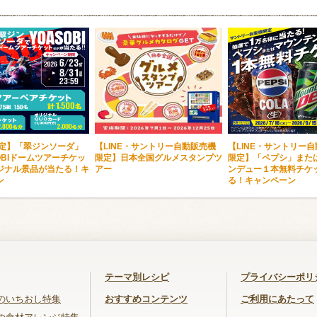
限定】「翠ジンソーダ」
【LINE・サントリー自動販売機
【LINE・サントリー
OBIドームツアーチケッ
限定】日本全国グルメスタンプツ
限定】「ペプシ」また
ジナル景品が当たる！キ
アー
ンデュー１本無料チケ
ン
る！キャンペーン
テーマ別レシピ
プライバシーポリ
のいちおし特集
おすすめコンテンツ
ご利用にあたって