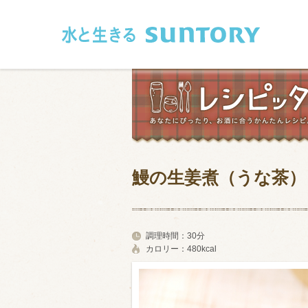
このページの本文へ移動
鰻の生姜煮（うな茶）
和食
洋食
フレンチ
アジア・エス
調理時間：
30分
カロリー：
480kcal
肉
魚介類
卵・乳製品
豆腐・豆類
お米・麺
その他