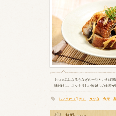
類・穀物
ビール
ハイボール（
赤ワイン
白ワイン
おつまみになるうなぎの一品といえば関
味付けに、スッキリした喉越しの金麦が
しょうが（生姜）
うなぎ
金麦
材料