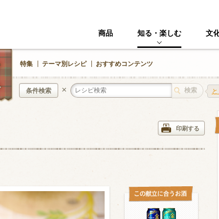
商品
知る・楽しむ
文
特集
テーマ別レシピ
おすすめコンテンツ
×
条件検索
と
中華風
イタリアン
印刷する
ニック
その他・創作料理
スイーツ
野菜・いも類
きのこ
加工食品系
くだもの