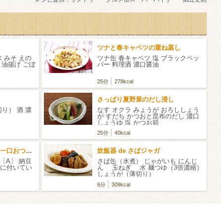
ツナと春キャベツの重ね蒸し
 みそ えの
ツナ缶 春キャベツ 塩 ブラックペッ
 油揚げ ごぼ
パー 料理酒 濃口醤油
25分
278kcal
さっぱり夏野菜のだし浸し
り） 酒 濃
なす オクラ みょうが おろししょう
が すだち かつおと昆布のだし 濃口
しょうゆ 塩 かつお節
25分
40kcal
カリカリお揚げと納豆の一口おつまみ
炊飯器 de さばジャガ
〔A〕 納豆
さば缶（水煮） じゃがいも にんじ
に付いてい
ん 玉ねぎ 水 麺つゆ（3倍濃縮）
しょうが（薄切り）
6分
309kcal