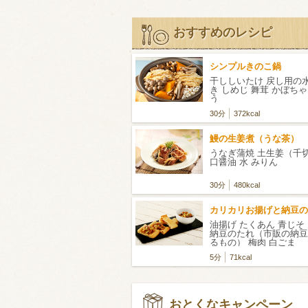
おすすめのレシピ
シンプルきのこ鍋
干ししいたけ 戻し用の水
き しめじ 舞茸 かぼちゃ
う
30分
372kcal
鰻の生姜煮（うな茶）
うなぎ蒲焼 土生姜（千切
口醤油 水 みりん
30分
480kcal
油揚げ たくあん 青じそ 
納豆のたれ（市販の納豆
るもの） 梅肉 白ごま
5分
71kcal
おとくなキャンペーン