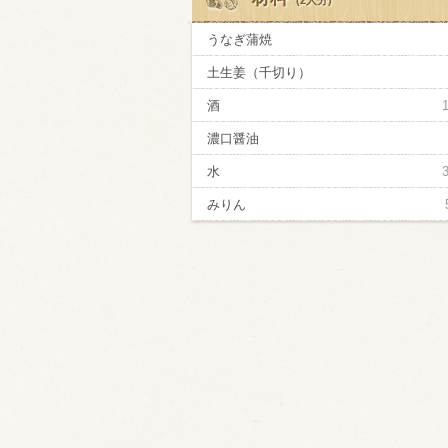
(2人分)
うなぎ蒲焼
土生姜（千切り）
酒
濃口醤油
水
みりん