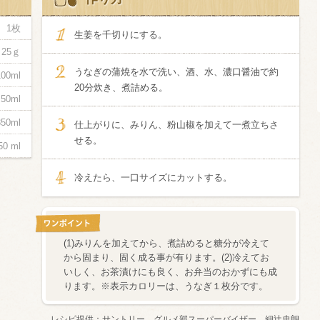
1枚
信州富士見町
生姜を千切りにする。
ブリュット 2
25ｇ
750ml瓶
2026年7月
うなぎの蒲焼を水で洗い、酒、水、濃口醤油で約
100ml
20分炊き、煮詰める。
50ml
350ml
仕上がりに、みりん、粉山椒を加えて一煮立ちさ
せる。
50 ml
冷えたら、一口サイズにカットする。
(1)みりんを加えてから、煮詰めると糖分が冷えて
から固まり、固く成る事が有ります。(2)冷えてお
いしく、お茶漬けにも良く、お弁当のおかずにも成
ります。※表示カロリーは、うなぎ１枚分です。
レシピ提供：
サントリー グルメ部スーパーバイザー 細辻史朗