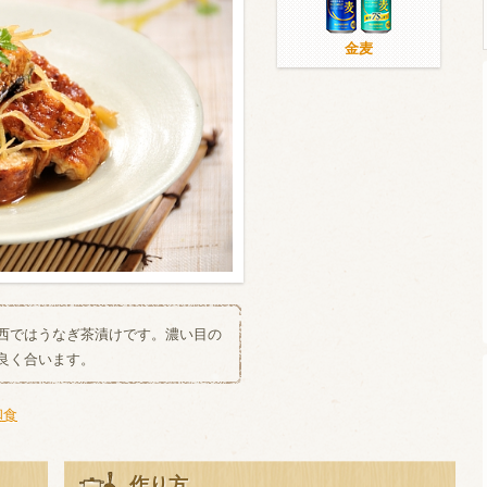
金麦
ウイスキー）
ウイスキー・ブランデー
焼酎
検索
西ではうなぎ茶漬けです。濃い目の
良く合います。
和食
作り方