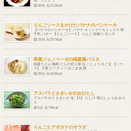
塩、こしょう
30分
212kcal
りんごソースをかけたバナナのパンケーキ
【バナナのパンケーキ】 バナナ ホットケーキミックス 卵
牛乳 バター 【りんごソース】 りんご 砂糖 レモン汁
25分
357kcal
和風ジェノベーゼの稲庭風パスタ
稲庭うどん 梅肉 たらの切り身 塩 こしょう 白ごま 【ソー
ス】 大葉 ピーナッツ 白ごま油 酒
30分
424kcal
アスパラとさきいかのおひたし
アスパラガス さきいか 塩 【A】 だし汁 薄口しょうゆ みり
ん
5分
74kcal
りんごとアボガドのサラダ