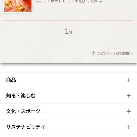
りんご アボガド レモン 小えび くるみ 塩
1
/1
このページの先頭へ
商品
商品TOP
知る・楽しむ
商品一覧
知る・楽しむTOP
文化・スポーツ
商品発売情報
キャンペーン
文化・スポーツTOP
サステナビリティ