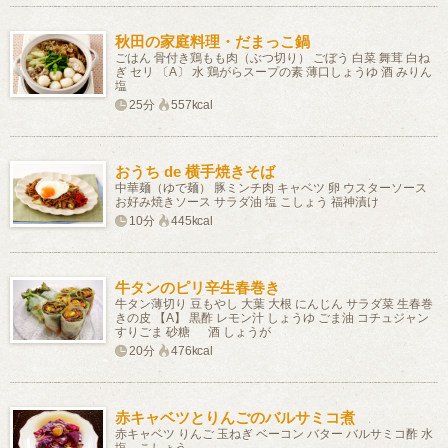
秋田の家庭料理・だまっこ鍋
ごはん 骨付き鶏もも肉（ぶつ切り） ごぼう 白菜 舞茸 白ね
ぎ セリ 〔A〕 水 鶏がらスープの素 薄口しょうゆ 酒 みりん
塩
25分
557kcal
おうち de 横手焼きそば
中華麺（ゆで麺） 豚ミンチ肉 キャベツ 卵 ウスターソース
お好み焼きソース サラダ油 塩 こしょう 福神漬け
10分
445kcal
牛タンのピリ辛生春巻き
牛タン薄切り 豆もやし 大葉 大根 にんじん サラダ菜 生春巻
きの皮 【A】 黒酢 レモン汁 しょうゆ ごま油 コチュジャン
すりごま 砂糖 酒 しょうが
20分
476kcal
赤キャベツとりんごのバルサミコ煮
赤キャベツ りんご 玉ねぎ ベーコン バター バルサミコ酢 水