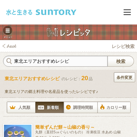
このページの本文へ移動
メニ
レシピ検索
20
条件変更
東北エリアおすすめレシピ
のレシピ：
品
みレシピ
東北エリアの郷土料理や名産品を使ったレシピです♪
人気順
新着順
調理時間順
カロリー順
簡単ずんだ餅～山椒の香り～
丸餅（直径5㎝ぐらいのもの） 冷凍枝豆 水あめ 山椒