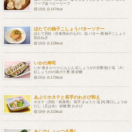
リーブ油 ベビーリーフ
10分
147kcal
ほたての柚子こしょうバターソテー
ほたて貝柱（生食用みのもの） 塩 バター 酒 柚子こしょう
刻みねぎ
10分
128kcal
いかの寿司
いか 春きゃべつ にんじん 紅しょうがの甘酢漬け 塩 〔A〕
紅しょうがの漬け汁 酢 酒 砂糖
25分
170kcal
あぶりホタテと長芋のわさび和え
ホタテ（貝柱・刺身用） 長芋 きゅうり 塩 [A] 薄口しょうゆ
だし（又は水） 砂糖 酢 わさび
10分
110kcal
あじのしょっつる蒸し