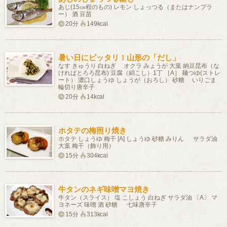
あじ(15㎝程のもの) レモン しょっつる（またはナンプラ
ー） 酒 豆苗
20分
149kcal
暑い日にピッタリ！山形の「だし」
なす きゅうり 白ねぎ オクラ みょうが 大葉 納豆昆布（な
ければとろろ昆布) 豆腐（絹こし）1丁 ［A］ 麺つゆ(ストレ
ート） 濃口しょうゆ しょうが（おろし） 砂糖 いりごま
輪切り唐辛子
20分
14kcal
ホタテの梅照り焼き
ホタテ しょうゆ 梅干 [A] しょうゆ 砂糖 みりん サラダ油
大葉 梅干（飾り用）
15分
304kcal
牛タンのネギ味噌マヨ焼き
牛タン（スライス） 塩 こしょう 白ねぎ サラダ油 〔A〕 マ
ヨネーズ 味噌 酒 砂糖 七味唐辛子
15分
313kcal