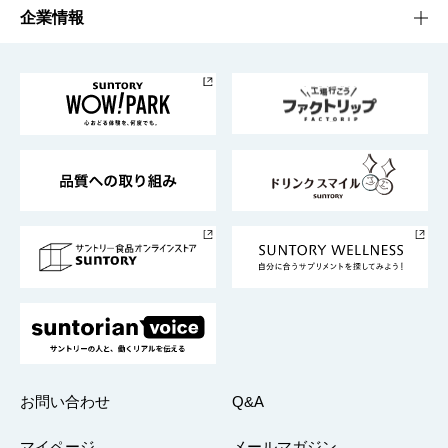
栄養成分一覧
工場見学
サントリーホール
サステナビリティTOP
企業情報
お料理・お酒レシピ
サントリー美術館
トップメッセージ
企業情報TOP
地域情報
サントリーサンバーズ大阪
サントリーが考えるサステナビリティ経営
企業概要
東京サントリーサンゴリアス
ESG情報ポータル
グループ企業一覧
サントリースポーツ
サステナビリティストーリーズ
事業所一覧
採用情報
お問い合わせ
Q&A
マイページ
メールマガジン