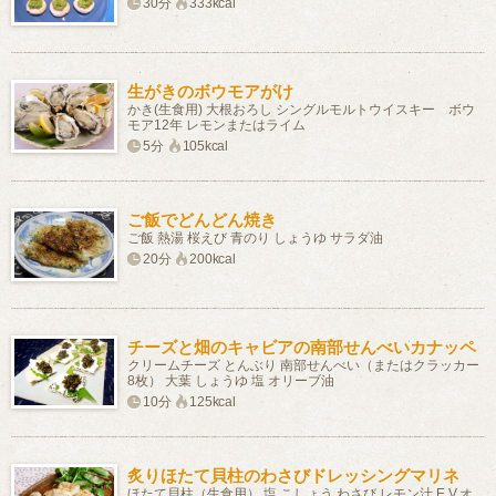
30分
333kcal
生がきのボウモアがけ
かき(生食用) 大根おろし シングルモルトウイスキー ボウ
モア12年 レモンまたはライム
5分
105kcal
ご飯でどんどん焼き
ご飯 熱湯 桜えび 青のり しょうゆ サラダ油
20分
200kcal
チーズと畑のキャビアの南部せんべいカナッペ
クリームチーズ とんぶり 南部せんべい（またはクラッカー
8枚） 大葉 しょうゆ 塩 オリーブ油
10分
125kcal
炙りほたて貝柱のわさびドレッシングマリネ
ほたて貝柱（生食用） 塩 こしょう わさび レモン汁 E.V.オ