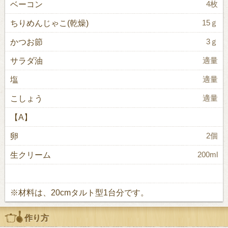
ベーコン
4枚
ちりめんじゃこ(乾燥)
15ｇ
かつお節
3ｇ
サラダ油
適量
塩
適量
こしょう
適量
【A】
卵
2個
生クリーム
200ml
※材料は、20cmタルト型1台分です。
作り方