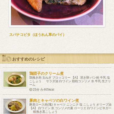
スパナコピタ（ほうれん草のパイ）
おすすめのレシピ
鶏団子のクリーム煮
鶏挽き肉 玉ねぎ ブロッコリー 【A】 溶き卵 パン粉 牛乳 塩
こしょう サラダ油 白ワイン 顆粒コンソメ 水 牛乳 生クリ
ーム
25分
465kcal
豚肉とキャベツの白ワイン煮
豚肩ロース肉(塊) キャベツ ニンニク 塩 こしょう オリーブ油
【A】 白ワイン 水 コンソメの素 ローリエ 白ワインビネガー
粗挽き黒こしょう