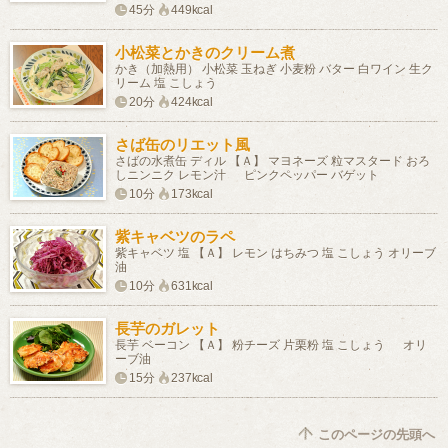
45分
449kcal
小松菜とかきのクリーム煮
かき（加熱用） 小松菜 玉ねぎ 小麦粉 バター 白ワイン 生ク
リーム 塩 こしょう
20分
424kcal
さば缶のリエット風
さばの水煮缶 ディル 【Ａ】 マヨネーズ 粒マスタード おろ
しニンニク レモン汁 ピンクペッパー バゲット
10分
173kcal
紫キャベツのラペ
紫キャベツ 塩 【Ａ】 レモン はちみつ 塩 こしょう オリーブ
油
10分
631kcal
長芋のガレット
長芋 ベーコン 【Ａ】 粉チーズ 片栗粉 塩 こしょう オリ
ーブ油
15分
237kcal
このページの先頭へ