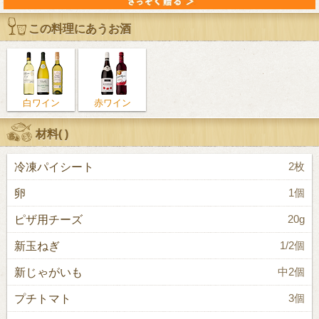
この料理にあうお酒
白ワイン
赤ワイン
材料(
)
冷凍パイシート
2枚
卵
1個
ピザ用チーズ
20g
新玉ねぎ
1/2個
新じゃがいも
中2個
プチトマト
3個