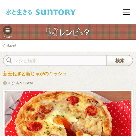
このページの本文へ移動
メニ
新玉ねぎと新じゃがのキッシュ
20分
532kcal
みレシピ