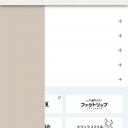
商品
商品TOP
知る・楽しむ
商品一覧
知る・楽しむTOP
文化・スポーツ
商品発売情報
キャンペーン
文化・スポーツTOP
サステナビリティ
栄養成分一覧
工場見学
サントリーホール
サステナビリティTOP
企業情報
お料理・お酒レシピ
サントリー美術館
トップメッセージ
企業情報TOP
地域情報
サントリーサンバーズ大阪
サントリーが考えるサステナビリティ経営
企業概要
東京サントリーサンゴリアス
ESG情報ポータル
グループ企業一覧