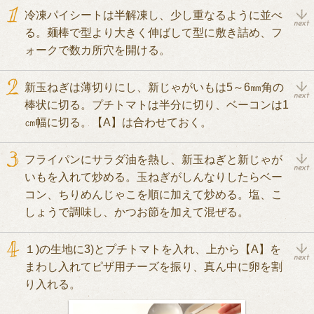
冷凍パイシートは半解凍し、少し重なるように並べ
る。麺棒で型より大きく伸ばして型に敷き詰め、フ
ォークで数カ所穴を開ける。
新玉ねぎは薄切りにし、新じゃがいもは5～6㎜角の
棒状に切る。プチトマトは半分に切り、ベーコンは1
㎝幅に切る。【A】は合わせておく。
フライパンにサラダ油を熱し、新玉ねぎと新じゃが
いもを入れて炒める。玉ねぎがしんなりしたらベー
コン、ちりめんじゃこを順に加えて炒める。塩、こ
しょうで調味し、かつお節を加えて混ぜる。
１)の生地に3)とプチトマトを入れ、上から【A】を
まわし入れてピザ用チーズを振り、真ん中に卵を割
り入れる。