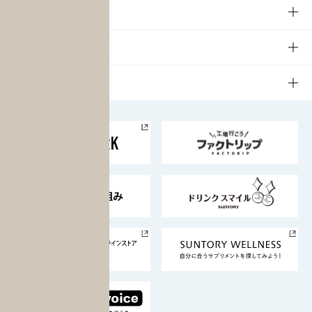
商品一覧
知る・楽しむTOP
文化・スポーツ
商品発売情報
キャンペーン
文化・スポーツTOP
サステナビリティ
栄養成分一覧
工場見学
サントリーホール
サステナビリティTOP
企業情報
お料理・お酒レシピ
サントリー美術館
トップメッセージ
企業情報TOP
地域情報
サントリーサンバーズ大阪
サントリーが考えるサステナビリティ経営
企業概要
東京サントリーサンゴリアス
ESG情報ポータル
グループ企業一覧
サントリースポーツ
サステナビリティストーリーズ
事業所一覧
採用情報