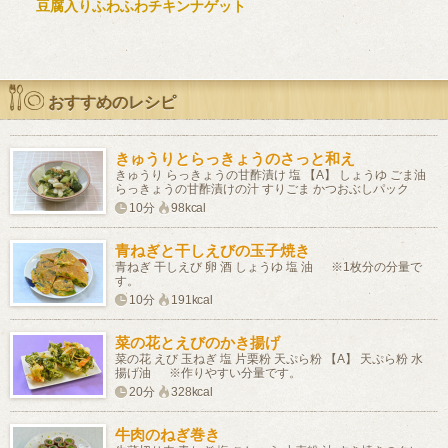
豆腐入りふわふわチキンナゲット
おすすめのレシピ
きゅうりとらっきょうのさっと和え
きゅうり らっきょうの甘酢漬け 塩 【A】 しょうゆ ごま油
らっきょうの甘酢漬けの汁 すりごま かつおぶしパック
10分
98kcal
青ねぎと干しえびの玉子焼き
青ねぎ 干しえび 卵 酒 しょうゆ 塩 油 ※1枚分の分量で
す。
10分
191kcal
菜の花とえびのかき揚げ
菜の花 えび 玉ねぎ 塩 片栗粉 天ぷら粉 【A】 天ぷら粉 水
揚げ油 ※作りやすい分量です。
20分
328kcal
牛肉のねぎ巻き