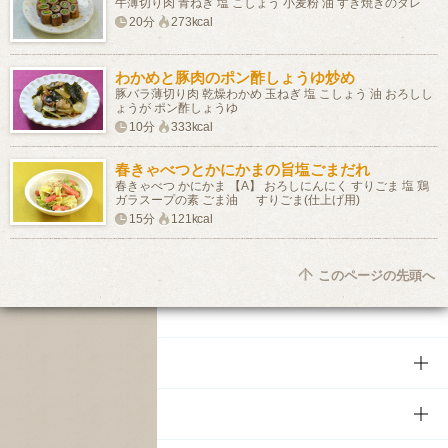
牛薄切り肉 青ねぎ 塩 こしょう 小麦粉 油 すき焼きのタレ
20分
273kcal
わかめと豚肉のポン酢しょうゆ炒め
豚バラ薄切り肉 乾燥わかめ 玉ねぎ 塩 こしょう 油 おろしし
ょうが ポン酢しょうゆ
10分
333kcal
春きゃべつとかにかまの旨塩ごまだれ
春きゃべつ かにかま 【A】 おろしにんにく すりごま 塩 鶏
ガラスープの素 ごま油 すりごま(仕上げ用)
15分
121kcal
このページの先頭へ
商品
商品TOP
知る・楽しむ