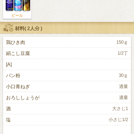
ビール
材料(
2人分
)
鶏ひき肉
150ｇ
絹こし豆腐
1/2丁
[A]
パン粉
30ｇ
小口青ねぎ
適量
おろししょうが
適量
酒
大さじ1
塩
小さじ1/2