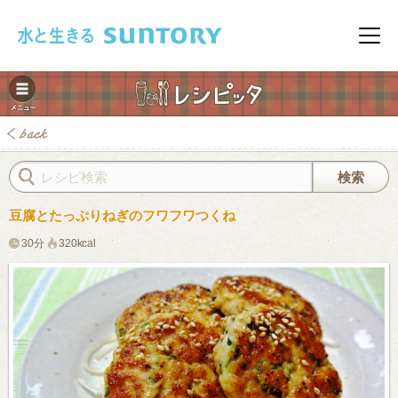
このページの本文へ移動
メニ
豆腐とたっぷりねぎのフワフワつくね
30分
320kcal
みレシピ