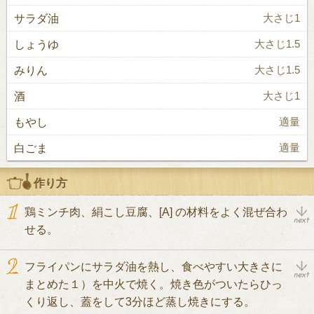
サラダ油
大さじ1
しょうゆ
大さじ1.5
みりん
大さじ1.5
酒
大さじ1
もやし
適量
白ごま
適量
作り方
鶏ミンチ肉、絹こし豆腐、[A] の材料をよく混ぜ合わ
せる。
フライパンにサラダ油を熱し、食べやすい大きさに
まとめた１）を中火で焼く。焼き色がついたらひっ
くり返し、蓋をして3分ほど蒸し焼きにする。