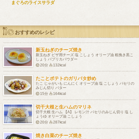
まぐろのライスサラダ
おすすめのレシピ
新玉ねぎのチーズ焼き
新玉ねぎ ピザ用チーズ 塩 こしょう オリーブ油 粗挽き黒こ
しょう パプリカパウダー
20分
132kcal
たことポテトのガリバタ炒め
たこ じゃがいも にんにく オリーブ油 塩 こしょう パセリの
みじん切り バター
15分
164kcal
切干大根と生ハムのマリネ
切干大根 生ハム 【A】 レモン汁 パセリのみじん切り 塩 し
ょうゆ オリーブ油 こしょう
20分
287kcal
焼き白菜のチーズ焼き