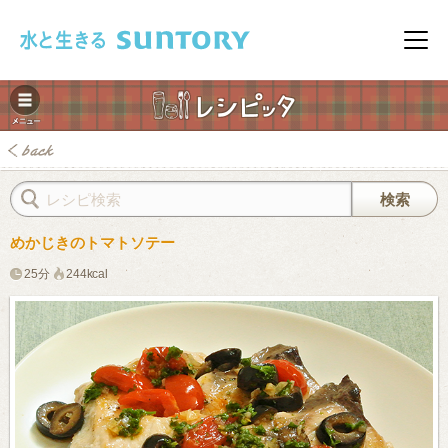
このページの本文へ移動
メニ
めかじきのトマトソテー
25分
244kcal
みレシピ