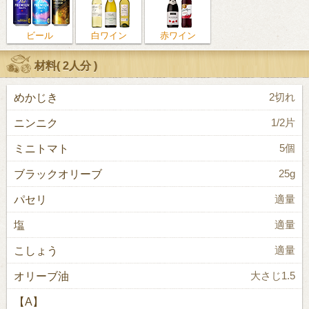
ビール
白ワイン
赤ワイン
材料(
2人分
)
めかじき
2切れ
ニンニク
1/2片
ミニトマト
5個
ブラックオリーブ
25g
パセリ
適量
塩
適量
こしょう
適量
オリーブ油
大さじ1.5
【A】