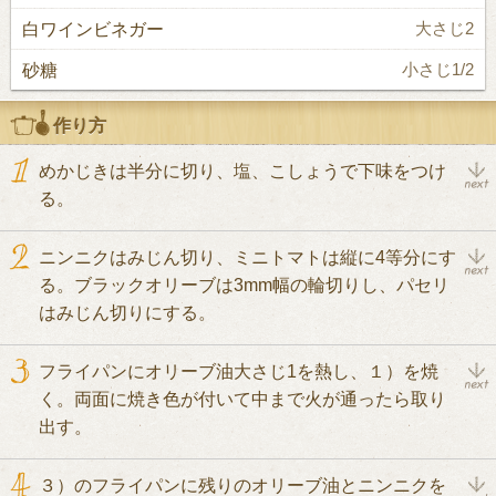
白ワインビネガー
大さじ2
砂糖
小さじ1/2
作り方
めかじきは半分に切り、塩、こしょうで下味をつけ
る。
ニンニクはみじん切り、ミニトマトは縦に4等分にす
る。ブラックオリーブは3mm幅の輪切りし、パセリ
はみじん切りにする。
フライパンにオリーブ油大さじ1を熱し、１）を焼
く。両面に焼き色が付いて中まで火が通ったら取り
出す。
３）のフライパンに残りのオリーブ油とニンニクを