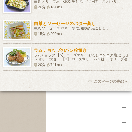
白菜 オリーブ油 小麦粉 牛乳 塩 ピザ用チーズ パセリ
20分
187kcal
白菜とソーセージのバター蒸し
白菜 ソーセージ バター 水 塩 粗挽き黒こしょう
15分
200kcal
ラムチョップのパン粉焼き
ラムチョップ 【A】 ローズマリー おろしニンニク 塩 こしょ
う オリーブ油 【B】 ローズマリー パン粉 オリーブ油
20分
741kcal
このページの先頭へ
商品
商品TOP
知る・楽しむ