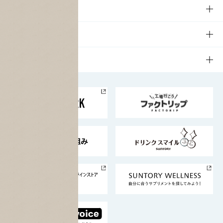
商品一覧
知る・楽しむTOP
文化・スポーツ
商品発売情報
キャンペーン
文化・スポーツTOP
サステナビリティ
栄養成分一覧
工場見学
サントリーホール
サステナビリティTOP
企業情報
お料理・お酒レシピ
サントリー美術館
トップメッセージ
企業情報TOP
地域情報
サントリーサンバーズ大阪
サントリーが考えるサステナビリティ経営
企業概要
東京サントリーサンゴリアス
ESG情報ポータル
グループ企業一覧
サントリースポーツ
サステナビリティストーリーズ
事業所一覧
採用情報