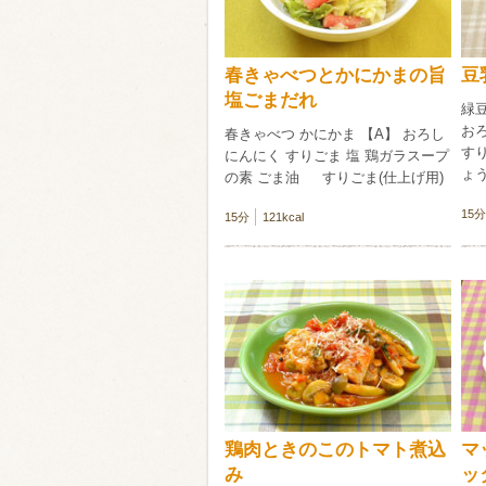
春きゃべつとかにかまの旨
豆
塩ごまだれ
緑
おろ
春きゃべつ かにかま 【A】 おろし
すり
にんにく すりごま 塩 鶏ガラスープ
ょ
の素 ごま油 すりごま(仕上げ用)
15分
15分
121kcal
鶏肉ときのこのトマト煮込
マ
み
ッ