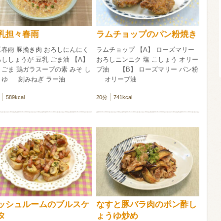
信州富士見町
ブリュット 2
乳担々春雨
ラムチョップのパン粉焼き
750ml瓶
2026年7月
豆春雨 豚挽き肉 おろしにんにく
ラムチョップ 【A】 ローズマリー
ししょうが 豆乳 ごま油 【A】
おろしニンニク 塩 こしょう オリー
ごま 鶏ガラスープの素 みそ し
ブ油 【B】 ローズマリー パン粉
うゆ 刻みねぎ ラー油
オリーブ油
589kcal
20分
741kcal
ッシュルームのブルスケ
なすと豚バラ肉のポン酢し
タ
ょうゆ炒め