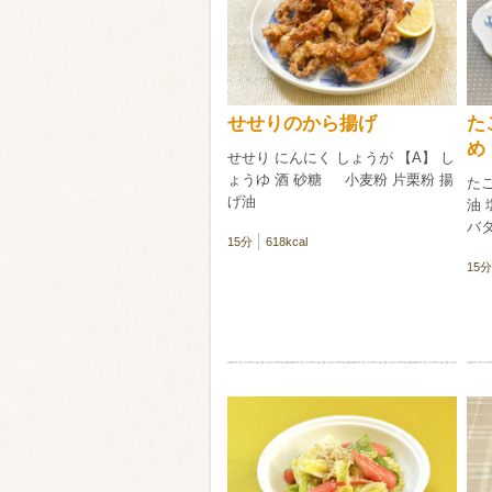
類・穀物
ビール
ハイボール（
せせりのから揚げ
た
赤ワイン
白ワイン
め
せせり にんにく しょうが 【A】 し
ょうゆ 酒 砂糖 小麦粉 片栗粉 揚
たこ
げ油
油 
バ
15分
618kcal
15分