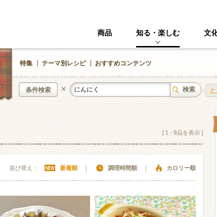
商品
知る・楽しむ
文
特集
テーマ別レシピ
おすすめコンテンツ
×
条件検索
と
中華風
イタリアン
[
1
-
9
品を表示 ]
ニック
その他・創作料理
スイーツ
並び替え：
新着順
｜
調理時間順
｜
カロリー順
野菜・いも類
きのこ
加工食品系
くだもの