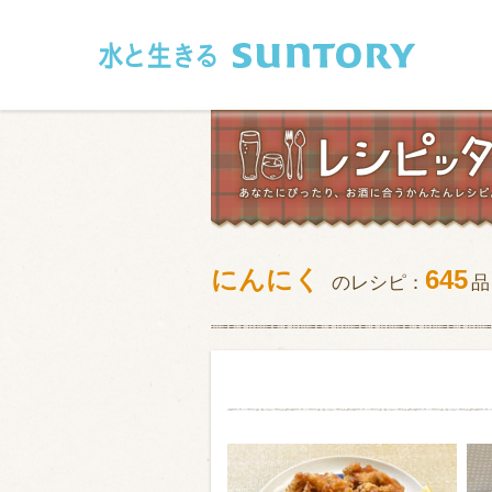
このページの本文へ移動
にんにく
645
のレシピ：
品
和食
洋食
フレンチ
アジア・エス
肉
魚介類
卵・乳製品
豆腐・豆類
お米・麺
その他