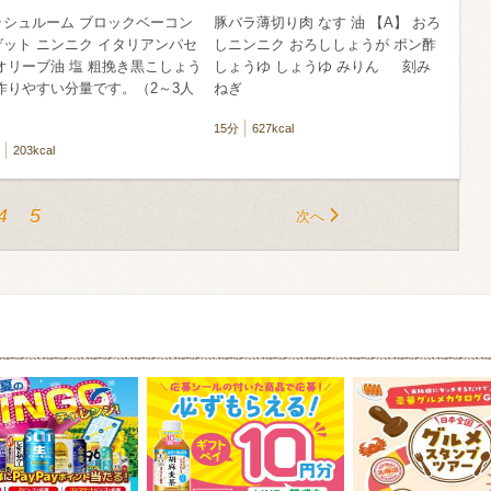
ッシュルーム ブロックベーコン
豚バラ薄切り肉 なす 油 【A】 おろ
ゲット ニンニク イタリアンパセ
しニンニク おろししょうが ポン酢
オリーブ油 塩 粗挽き黒こしょう
しょうゆ しょうゆ みりん 刻み
りやすい分量です。（2～3人
ねぎ
）
15分
627kcal
203kcal
4
5
次へ