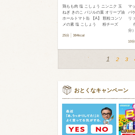
鶏もも肉 塩 こしょう ニンニク 玉
マ
ねぎ きのこ バジルの葉 オリーブ油
バ
ホールトマト缶 【A】 顆粒コンソ
リ 
メの素 塩 こしょう 粉チーズ
作
分
25分
384kcal
10分
1
2
3
おとくなキャンペーン