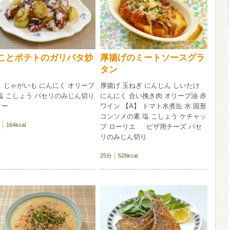
ウイスキー）
ウイスキー・ブランデー
焼酎
ことポテトのガリバタ炒
厚揚げのミートソースグラ
タン
検索
 じゃがいも にんにく オリーブ
厚揚げ 玉ねぎ にんじん しいたけ
塩 こしょう パセリのみじん切り
にんにく 合い挽き肉 オリーブ油 赤
ター
ワイン 【A】 トマト水煮缶 水 固形
コンソメの素 塩 こしょう ケチャッ
164kcal
プ ローリエ ピザ用チーズ パセ
リのみじん切り
25分
526kcal