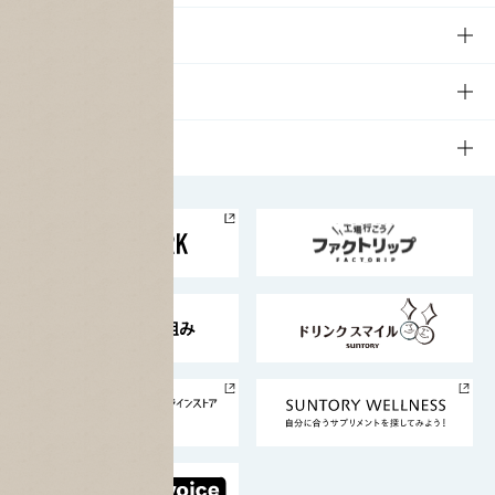
商品一覧
知る・楽しむTOP
文化・スポーツ
商品発売情報
キャンペーン
文化・スポーツTOP
サステナビリティ
栄養成分一覧
工場見学
サントリーホール
サステナビリティTOP
企業情報
お料理・お酒レシピ
サントリー美術館
トップメッセージ
企業情報TOP
地域情報
サントリーサンバーズ大阪
サントリーが考えるサステナビリティ経営
企業概要
東京サントリーサンゴリアス
ESG情報ポータル
グループ企業一覧
サントリースポーツ
サステナビリティストーリーズ
事業所一覧
採用情報