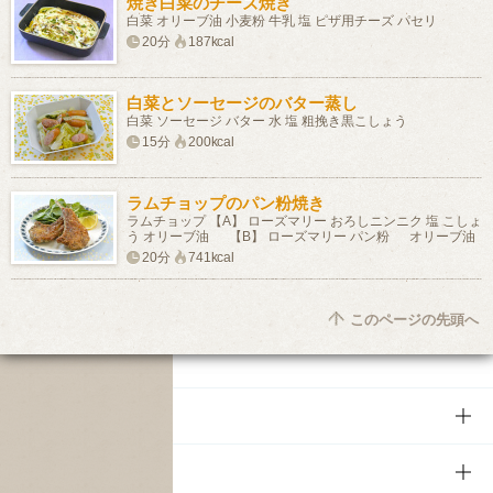
焼き白菜のチーズ焼き
白菜 オリーブ油 小麦粉 牛乳 塩 ピザ用チーズ パセリ
20分
187kcal
白菜とソーセージのバター蒸し
白菜 ソーセージ バター 水 塩 粗挽き黒こしょう
15分
200kcal
ラムチョップのパン粉焼き
ラムチョップ 【A】 ローズマリー おろしニンニク 塩 こしょ
う オリーブ油 【B】 ローズマリー パン粉 オリーブ油
20分
741kcal
このページの先頭へ
商品
商品TOP
知る・楽しむ