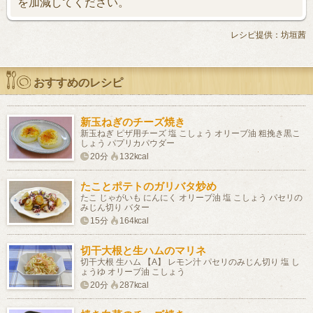
を加減してください。
レシピ提供：坊垣茜
おすすめのレシピ
新玉ねぎのチーズ焼き
新玉ねぎ ピザ用チーズ 塩 こしょう オリーブ油 粗挽き黒こ
しょう パプリカパウダー
20分
132kcal
たことポテトのガリバタ炒め
たこ じゃがいも にんにく オリーブ油 塩 こしょう パセリの
みじん切り バター
15分
164kcal
切干大根と生ハムのマリネ
切干大根 生ハム 【A】 レモン汁 パセリのみじん切り 塩 し
ょうゆ オリーブ油 こしょう
20分
287kcal