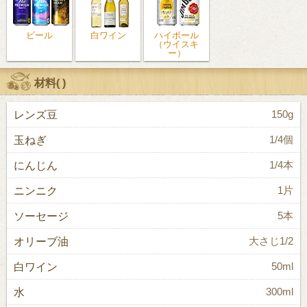
ビール
白ワイン
ハイボール
（ウイスキ
ー）
材料(
)
レンズ豆
150g
玉ねぎ
1/4個
にんじん
1/4本
ニンニク
1片
ソーセージ
5本
オリーブ油
大さじ1/2
白ワイン
50ml
水
300ml