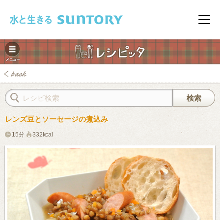
このページの本文へ移動
メニ
レンズ豆とソーセージの煮込み
15分
332kcal
みレシピ