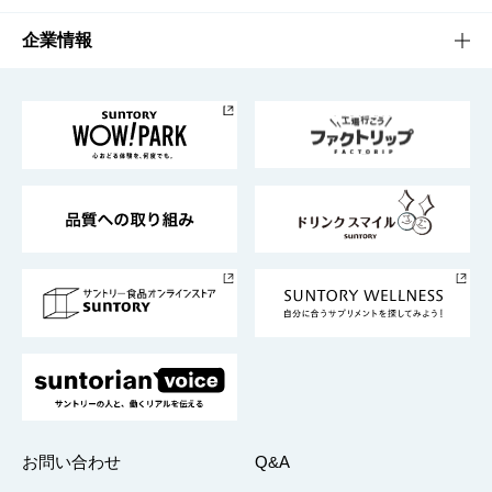
栄養成分一覧
工場見学
サントリーホール
サステナビリティTOP
企業情報
お料理・お酒レシピ
サントリー美術館
トップメッセージ
企業情報TOP
地域情報
サントリーサンバーズ大阪
サントリーが考えるサステナビリティ経営
企業概要
東京サントリーサンゴリアス
ESG情報ポータル
グループ企業一覧
サントリースポーツ
サステナビリティストーリーズ
事業所一覧
採用情報
お問い合わせ
Q&A