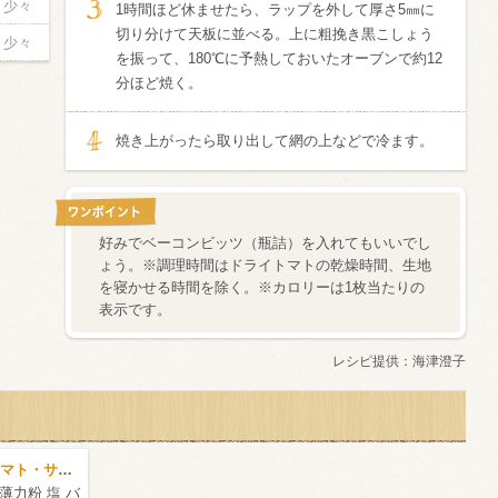
少々
1時間ほど休ませたら、ラップを外して厚さ5㎜に
切り分けて天板に並べる。上に粗挽き黒こしょう
少々
を振って、180℃に予熱しておいたオーブンで約12
分ほど焼く。
焼き上がったら取り出して網の上などで冷ます。
好みでベーコンビッツ（瓶詰）を入れてもいいでし
ょう。※調理時間はドライトマトの乾燥時間、生地
を寝かせる時間を除く。※カロリーは1枚当たりの
表示です。
レシピ提供：
海津澄子
ホームメイド・ドライトマト・サブレ
薄力粉 塩 バ