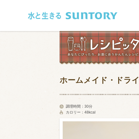
このページの本文へ移動
ホームメイド・ドラ
和食
洋食
フレンチ
アジア・エス
調理時間：
30分
カロリー：
48kcal
肉
魚介類
卵・乳製品
豆腐・豆類
お米・麺
その他