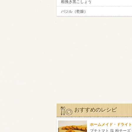
粗挽き黒こしょう
バジル（乾燥）
おすすめのレシピ
プチトマト 塩 粉チーズ 