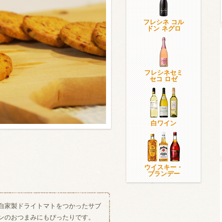
フレシネ コル
ドン ネグロ
ウイスキー）
ウイスキー・ブランデー
焼酎
フレシネセミ
セコ ロゼ
検索
白ワイン
ウイスキー・
ブランデー
自家製ドライトマトをつかったサブ
ンのおつまみにもぴったりです。