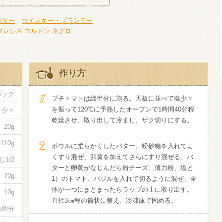
バター
ウイスキー・ブランデー
信州富士見町
フレシネ コルドン ネグロ
ブリュット 2
750ml瓶
2026年7月
作り方
パック
プチトマトは縦半分に割る。天板に並べて塩少々
を振って120℃に予熱したオーブンで1時間40分程
少々
乾燥させ、取り出して冷まし、ザク切りにする。
20g
110g
ボウルに柔らかくしたバター、粉砂糖を入れてよ
くすり混ぜ、卵黄を加えてさらにすり混ぜる。バ
じ1/2
ターと卵黄がなじんだら粉チーズ、薄力粉、塩と
70g
1）のトマト、バジルを入れて切るように混ぜ、全
体が一つにまとまったらラップの上に取り出す。
10g
直径3㎝程の筒状に整え、冷凍庫で固める。
1個分