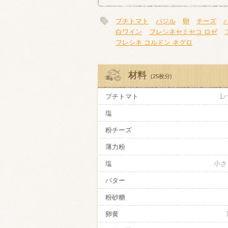
プチトマト
バジル
卵
チーズ
白ワイン
フレシネセミセコ ロゼ
フレシネ コルドン ネグロ
材料
(25枚分)
プチトマト
1
塩
粉チーズ
薄力粉
塩
小さ
バター
粉砂糖
卵黄