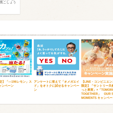
き黒こしょう
限定】「―196レモン」ス
アンケートに答えて「オメガエイ
【LINE・コンビニエ
ャンペーン
ド」をオトクに試せるキャンペー
限定】「サントリー天然
ン
っと果実」×「TOMORR
TOGETHER」 OUR S
MOMENTS キャンペ