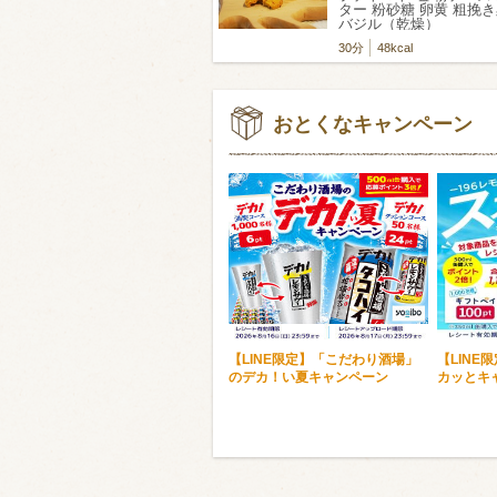
ター 粉砂糖 卵黄 粗挽
バジル（乾燥）
30分
48kcal
おとくなキャンペーン
【LINE限定】「こだわり酒場」
【LINE
のデカ！い夏キャンペーン
カッとキ