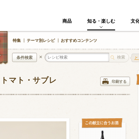
商品
知る・楽しむ
文
特集
テーマ別レシピ
おすすめコンテンツ
×
条件検索
と
イトマト・サブレ
中華風
イタリアン
印刷する
ニック
その他・創作料理
スイーツ
野菜・いも類
きのこ
加工食品系
くだもの