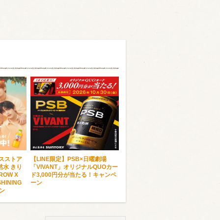
ンスストア
【LINE限定】PSB×日曜劇場
水 きり
「VIVANT」オリジナルQUOカー
OW X
ド3,000円分が当たる！キャンペ
HINING
ーン
ーン