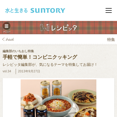
このページの本文へ移動
メニ
特集
編集部のいちおし特集
手軽で簡単！コンビニクッキング
レシピッタ編集部が、気になるテーマを特集してお届け！
vol.34
2013年9月27日
みレシピ