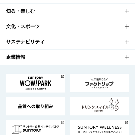
商品TOP
知る・楽しむ
商品一覧
知る・楽しむTOP
文化・スポーツ
商品発売情報
キャンペーン
文化・スポーツTOP
サステナビリティ
栄養成分一覧
工場見学
サントリーホール
サステナビリティTOP
企業情報
お料理・お酒レシピ
サントリー美術館
トップメッセージ
企業情報TOP
地域情報
サントリーサンバーズ大阪
サントリーが考えるサステナビリティ経営
企業概要
東京サントリーサンゴリアス
ESG情報ポータル
グループ企業一覧
サントリースポーツ
サステナビリティストーリーズ
事業所一覧
採用情報