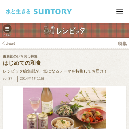
このページの本文へ移動
メニ
特集
編集部のいちおし特集
はじめての和食
レシピッタ編集部が、気になるテーマを特集してお届け！
vol.37
2014年4月11日
みレシピ