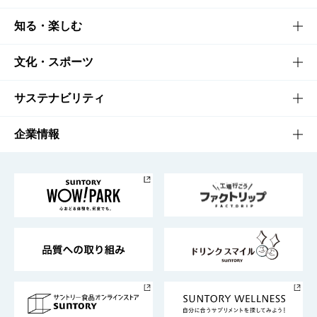
商品TOP
知る・楽しむ
商品一覧
知る・楽しむTOP
文化・スポーツ
商品発売情報
キャンペーン
文化・スポーツTOP
サステナビリティ
栄養成分一覧
工場見学
サントリーホール
サステナビリティTOP
企業情報
お料理・お酒レシピ
サントリー美術館
トップメッセージ
企業情報TOP
地域情報
サントリーサンバーズ大阪
サントリーが考えるサステナビリティ経営
企業概要
東京サントリーサンゴリアス
ESG情報ポータル
グループ企業一覧
サントリースポーツ
サステナビリティストーリーズ
事業所一覧
採用情報