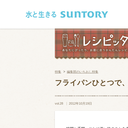
このページの本文へ移動
特集
編集部のいちおし特集
和食
洋食
フライパンひとつで
フレンチ
アジア・エス
vol.28
2012年10月19日
肉
魚介類
卵・乳製品
豆腐・豆類
お米・麺
その他