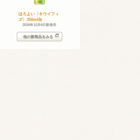
無添加のお
ほろよい〈キウイフィ
ほろよい〈レモネード
ン。スパー
ズ〉350ml缶
サワー〉350ml缶
シークヮー
7日新発売
2026年10月6日新発売
2026年10月6日新発売
350ml
他の新商品をみる