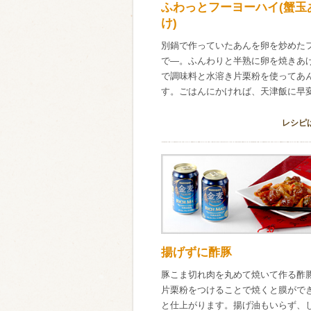
ふわっとフーヨーハイ(蟹玉
け)
別鍋で作っていたあんを卵を炒めた
で―。ふんわりと半熟に卵を焼きあ
で調味料と水溶き片栗粉を使ってあ
す。ごはんにかければ、天津飯に早
レシピ
揚げずに酢豚
豚こま切れ肉を丸めて焼いて作る酢
片栗粉をつけることで焼くと膜がで
と仕上がります。揚げ油もいらず、