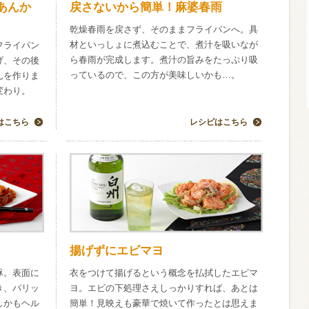
あんか
戻さないから簡単！麻婆春雨
乾燥春雨を戻さず、そのままフライパンへ。具
酸化防止剤
いしいワイ
材といっしょに煮込むことで、煮汁を吸いなが
フライパン
クリング 〈
2026年7月
ら春雨が完成します。煮汁の旨みをたっぷり吸
げ、その後
サー＆レモン〉
っているので、この方が美味しいかも…。
んを作りま
缶
変わり。
はこちら
レシピはこちら
揚げずにエビマヨ
豚。表面に
衣をつけて揚げるという概念を払拭したエビマ
き、パリッ
ヨ。エビの下処理さえしっかりすれば、あとは
しかもヘル
簡単！見映えも豪華で焼いて作ったとは思えま