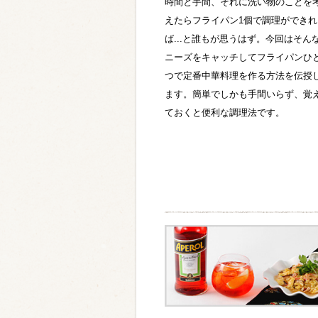
時間と手間、それに洗い物のことを
類・穀物
えたらフライパン1個で調理ができれ
ば...と誰もが思うはず。今回はそん
ニーズをキャッチしてフライパンひ
ビール
ハイボール（
つで定番中華料理を作る方法を伝授
赤ワイン
白ワイン
ます。簡単でしかも手間いらず、覚
ておくと便利な調理法です。