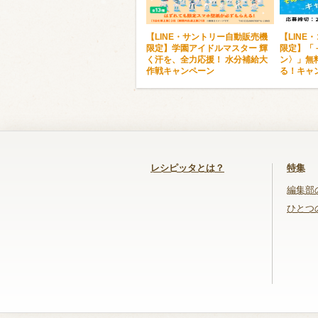
【LINE・サントリー自動販売機
【LINE
限定】学園アイドルマスター 輝
限定】「
く汗を、全力応援！ 水分補給大
ン〉」無
作戦キャンペーン
る！キャ
レシピッタとは？
特集
編集部
ひとつ