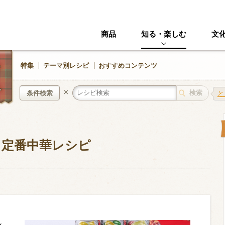
商品
知る・楽しむ
文
特集
テーマ別レシピ
おすすめコンテンツ
×
条件検索
と
中華風
イタリアン
、定番中華レシピ
ニック
その他・創作料理
スイーツ
野菜・いも類
きのこ
加工食品系
くだもの