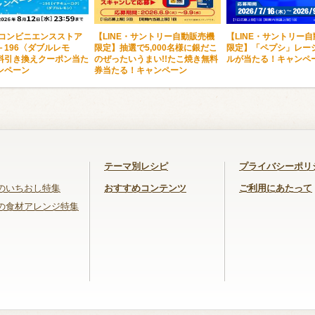
・コンビニエンスストア
【LINE・サントリー自動販売機
【LINE・サントリー
－196〈ダブルレモ
限定】抽選で5,000名様に銀だこ
限定】「ペプシ」レー
料引き換えクーポン当た
のぜったいうまい!!たこ焼き無料
ルが当たる！キャンペ
ンペーン
券当たる！キャンペーン
テーマ別レシピ
プライバシーポリ
のいちおし特集
おすすめコンテンツ
ご利用にあたって
の食材アレンジ特集