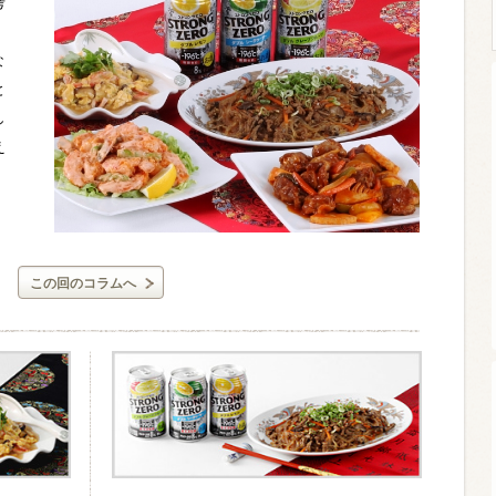
考
な
と
ウイスキー）
ウイスキー・ブランデー
焼酎
し
え
検索
この回のコラムへ