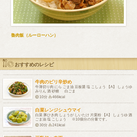
魯肉飯（ルーローハン）
おすすめのレシピ
牛肉のピリ辛炒め
牛薄切り肉 にら ごま油 豆板醤 塩 こしょう 【A】 しょうゆ
みりん 酒 砂糖 白ごま
10分
466kcal
白菜レンジシュウマイ
白菜 豚ひき肉 しょうが しいたけ 片栗粉 【A】 しょうゆ 酒
ごま油 塩 こしょう ※10個分の分量です。
30分
241kcal