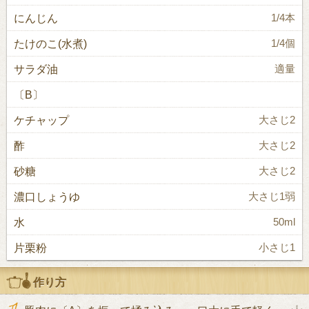
にんじん
1/4本
たけのこ(水煮)
1/4個
サラダ油
適量
〔B〕
ケチャップ
大さじ2
酢
大さじ2
砂糖
大さじ2
濃口しょうゆ
大さじ1弱
水
50ml
片栗粉
小さじ1
作り方