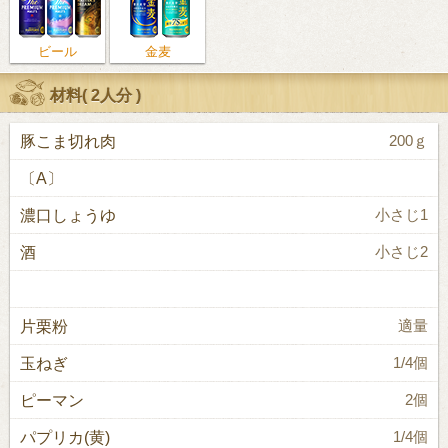
ビール
金麦
材料(
2人分
)
豚こま切れ肉
200ｇ
〔A〕
濃口しょうゆ
小さじ1
酒
小さじ2
片栗粉
適量
玉ねぎ
1/4個
ピーマン
2個
パプリカ(黄)
1/4個