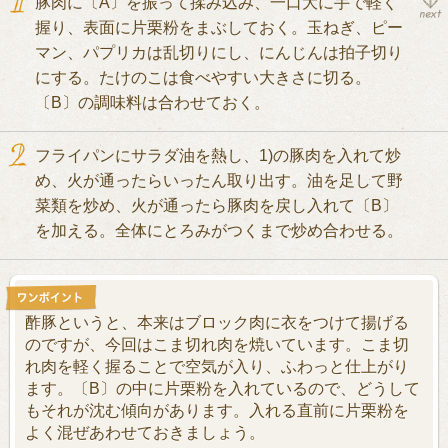
豚肉に〔A〕を振って揉み込み、一口大に手で軽く
握り、表面に片栗粉をまぶしておく。玉ねぎ、ピー
マン、パプリカは乱切りにし、にんじんは拍子切り
にする。たけのこは食べやすい大きさに切る。
〔B〕の調味料は合わせておく。
フライパンにサラダ油を熱し、1)の豚肉を入れて炒
め、火が通ったらいったん取り出す。油を足して野
菜類を炒め、火が通ったら豚肉を戻し入れて〔B〕
を加える。全体にとろみがつくまで炒め合わせる。
酢豚というと、本来はブロック肉に衣をつけて揚げる
のですが、今回はこま切れ肉を焼いています。こま切
れ肉を軽く握ることで空気が入り、ふわっと仕上がり
ます。〔B〕の中に片栗粉を入れているので、どうして
もそれが沈む傾向があります。入れる直前に片栗粉を
よく混ぜあわせておきましょう。