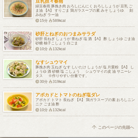
豆乳担々春雨
緑豆春雨 豚挽き肉 おろしにんにく おろししょうが 豆乳 ご
ま油 【A】 すりごま 鶏ガラスープの素 みそ しょうゆ 刻
みねぎ ラー油
15分
589kcal
砂肝とねぎのおつまみサラダ
砂肝 長ねぎ しょうが 青ねぎ 塩 酒 【A】 酢 しょうゆ ごま油
砂糖 柚子こしょう 白ごま
10分
132kcal
なすシュウマイ
豚挽き肉 玉ねぎ なす しいたけ しょうが 塩 片栗粉 【A】 し
ょうゆ 酒 砂糖 塩 こしょう シュウマイの皮 油 サニーレ
タス ※作りやすい分量です。
30分
319kcal
アボカドとトマトのねぎ塩ダレ
アボカド トマト 長ねぎ 【A】 鶏ガラスープの素 おろしニン
ニク ごま油 酢
10分
132kcal
このページの先頭へ