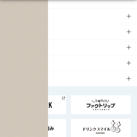
商品
商品TOP
知る・楽しむ
商品一覧
知る・楽しむTOP
文化・スポーツ
商品発売情報
キャンペーン
文化・スポーツTOP
サステナビリティ
栄養成分一覧
工場見学
サントリーホール
サステナビリティTOP
企業情報
お料理・お酒レシピ
サントリー美術館
トップメッセージ
企業情報TOP
地域情報
サントリーサンバーズ大阪
サントリーが考えるサステナビリティ経営
企業概要
東京サントリーサンゴリアス
ESG情報ポータル
グループ企業一覧