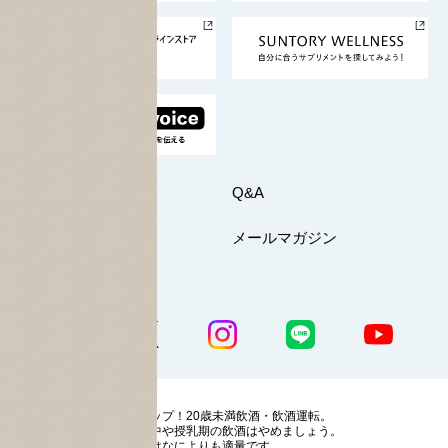
サントリースポーツ
サステナビリティストーリーズ
事業所一覧
採用情報
お問い合わせ
Q&A
マイページ
メールマガジン
公式SNS一覧
ストップ！20歳未満飲酒・飲酒運転。
妊娠中や授乳期の飲酒はやめましょう。
お酒はなによりも適量です。