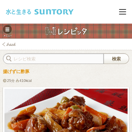
このページの本文へ移動
メニ
揚げずに酢豚
25分
410kcal
みレシピ