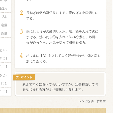
1/2本
1/2片
酸化防止剤
長ねぎは斜め薄切りにする。青ねぎは小口切りに
いしいワイ
2本
する。
クリング 〈
2026年7月
サー＆レモン〉
適量
缶
鍋にしょうがの薄切りと水、塩、酒を入れて火に
適量
かける。沸いたら①を入れて3～4分煮る。砂肝に
火が通ったら、水気を切って粗熱を取る。
と1/2
ボウルに【A】を入れてよく混ぜ合わせ、②と③を
さじ1
加えてあえる。
さじ1
さじ2
さじ１
あえてすぐに食べてもいいですが、15分程置いて味
をなじませる方がより美味しく食せます。
さじ1
レシピ提供：
坊垣茜