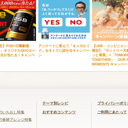
限定】PSB×日曜劇場
アンケートに答えて「オメガエイ
【LINE・コンビニエ
NT」オリジナルQUOカー
ド」をオトクに試せるキャンペー
限定】「サントリー天然
0円分が当たる！キャンペ
ン
っと果実」×「TOMORR
TOGETHER」 OUR S
MOMENTS キャンペ
テーマ別レシピ
プライバシーポリ
のいちおし特集
おすすめコンテンツ
ご利用にあたって
の食材アレンジ特集