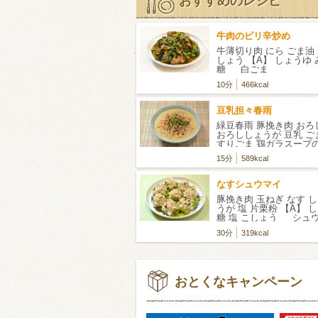
おすすめのレシピ
牛肉のピリ辛炒め
牛薄切り肉 にら ごま油 
しょう 【A】 しょうゆ 
糖 白ごま
10分
466kcal
豆乳担々春雨
緑豆春雨 豚挽き肉 お
おろししょうが 豆乳 ご
すりごま 鶏ガラスープの
ょうゆ 刻みねぎ ラー
15分
589kcal
なすシュウマイ
豚挽き肉 玉ねぎ なす 
うが 塩 片栗粉 【A】 
糖 塩 こしょう シュ
サニーレタス ※作り
30分
319kcal
す。
おとくなキャンペーン