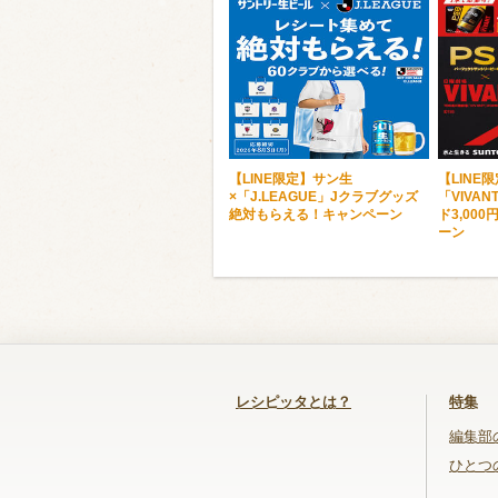
【LINE限定】サン生
【LINE
×「J.LEAGUE」Jクラブグッズ
「VIVA
絶対もらえる！キャンペーン
ド3,00
ーン
レシピッタとは？
特集
編集部
ひとつ