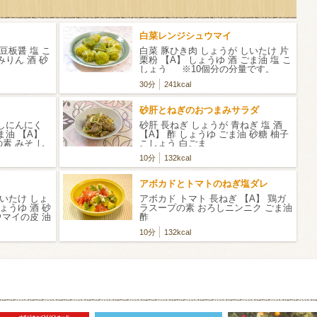
白菜レンジシュウマイ
豆板醤 塩 こ
白菜 豚ひき肉 しょうが しいたけ 片
みりん 酒 砂
栗粉 【A】 しょうゆ 酒 ごま油 塩 こ
しょう ※10個分の分量です。
30分
241kcal
砂肝とねぎのおつまみサラダ
ろしにんにく
砂肝 長ねぎ しょうが 青ねぎ 塩 酒
ま油 【A】
【A】 酢 しょうゆ ごま油 砂糖 柚子
素 みそ し
こしょう 白ごま
油
10分
132kcal
アボカドとトマトのねぎ塩ダレ
しいたけ しょ
アボカド トマト 長ねぎ 【A】 鶏ガ
しょうゆ 酒 砂
ラスープの素 おろしニンニク ごま油
ウマイの皮 油
酢
やすい分量で
10分
132kcal