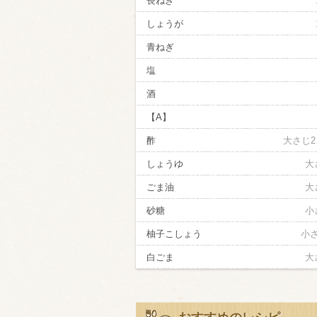
長ねぎ
しょうが
青ねぎ
塩
酒
【A】
酢
大さじ2
しょうゆ
大
ごま油
大
砂糖
小
柚子こしょう
小
白ごま
大