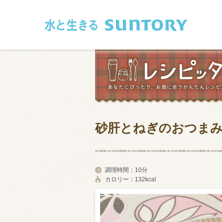
このページの本文へ移動
砂肝とねぎのおつま
和食
洋食
フレンチ
アジア・エス
調理時間：
10分
カロリー：
132kcal
肉
魚介類
卵・乳製品
豆腐・豆類
お米・麺
その他