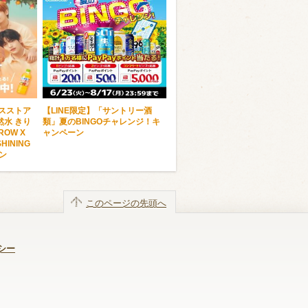
ンスストア
【LINE限定】「サントリー酒
水 きり
類」夏のBINGOチャレンジ！キ
OW X
ャンペーン
HINING
ーン
このページの先頭へ
シー