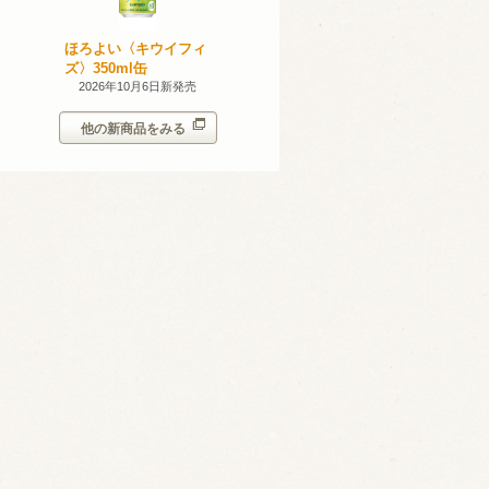
無添加のお
ほろよい〈キウイフィ
ほろよい〈レモネード
ン。スパー
ズ〉350ml缶
サワー〉350ml缶
シークヮー
7日新発売
2026年10月6日新発売
2026年10月6日新発売
350ml
他の新商品をみる