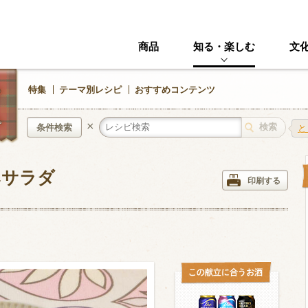
商品
知る・楽しむ
文
特集
テーマ別レシピ
おすすめコンテンツ
×
条件検索
と
みサラダ
中華風
イタリアン
印刷する
ニック
その他・創作料理
スイーツ
野菜・いも類
きのこ
加工食品系
くだもの