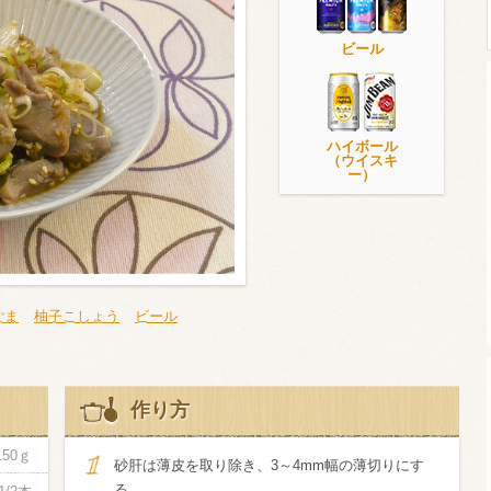
ビール
ウイスキー）
ウイスキー・ブランデー
焼酎
ハイボール
（ウイスキ
ー）
検索
ごま
柚子こしょう
ビール
作り方
150ｇ
砂肝は薄皮を取り除き、3～4mm幅の薄切りにす
る。