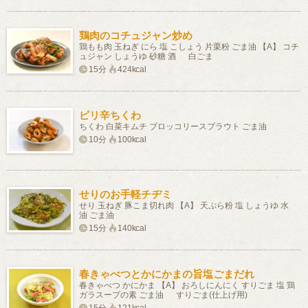
鶏肉のコチュジャン炒め
鶏もも肉 玉ねぎ にら 塩 こしょう 片栗粉 ごま油 【A】 コチ
ュジャン しょうゆ 砂糖 酒 白ごま
15分
424kcal
ピリ辛ちくわ
ちくわ 白菜キムチ ブロッコリースプラウト ごま油
10分
100kcal
せりのお手軽チヂミ
せり 玉ねぎ 豚こま切れ肉 【A】 天ぷら粉 塩 しょうゆ 水
油 ごま油
15分
140kcal
春きゃべつとかにかまの旨塩ごまだれ
春きゃべつ かにかま 【A】 おろしにんにく すりごま 塩 鶏
ガラスープの素 ごま油 すりごま(仕上げ用)