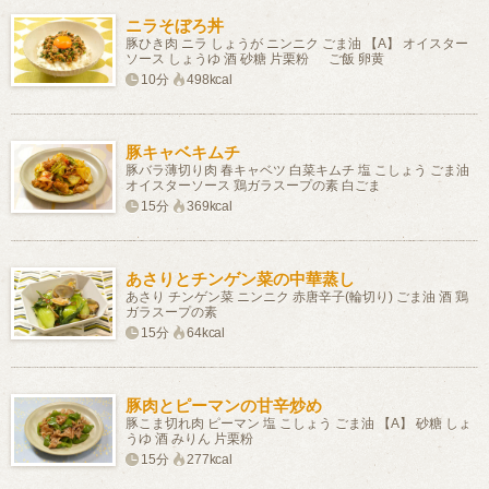
ニラそぼろ丼
豚ひき肉 ニラ しょうが ニンニク ごま油 【A】 オイスター
ソース しょうゆ 酒 砂糖 片栗粉 ご飯 卵黄
10分
498kcal
豚キャベキムチ
豚バラ薄切り肉 春キャベツ 白菜キムチ 塩 こしょう ごま油
オイスターソース 鶏ガラスープの素 白ごま
15分
369kcal
あさりとチンゲン菜の中華蒸し
あさり チンゲン菜 ニンニク 赤唐辛子(輪切り) ごま油 酒 鶏
ガラスープの素
15分
64kcal
豚肉とピーマンの甘辛炒め
豚こま切れ肉 ピーマン 塩 こしょう ごま油 【A】 砂糖 しょ
うゆ 酒 みりん 片栗粉
15分
277kcal