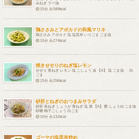
みねぎ ラー油
15分
589kcal
鶏ささみとアボカドの和風マリネ
鶏ささみ アボカド 塩 塩昆布 いりごま ごま油
15分
274kcal
焼きせせりのねぎ塩レモン
せせり 青ねぎ レモン 塩 こしょう 油 【A】 塩 ごま油 白
ごま
15分
256kcal
砂肝とねぎのおつまみサラダ
砂肝 長ねぎ しょうが 青ねぎ 塩 酒 【A】 酢 しょうゆ ごま油
砂糖 柚子こしょう 白ごま
10分
132kcal
ゴーヤの塩昆布炒め