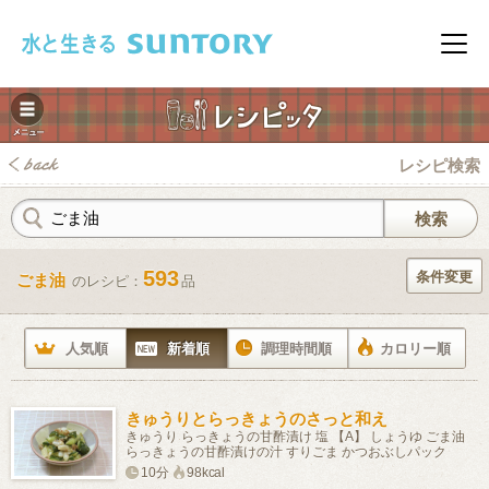
このページの本文へ移動
メニ
レシピ検索
593
条件変更
ごま油
のレシピ：
品
みレシピ
人気順
新着順
調理時間順
カロリー順
きゅうりとらっきょうのさっと和え
きゅうり らっきょうの甘酢漬け 塩 【A】 しょうゆ ごま油
らっきょうの甘酢漬けの汁 すりごま かつおぶしパック
10分
98kcal