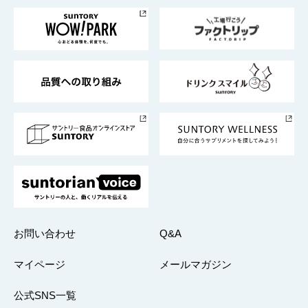
サントリー美術館
トップメッセージ
企業情報TOP
地域情報
サントリーサンバーズ大阪
サントリーが考えるサステナビリティ経営
企業概要
東京サントリーサンゴリアス
ESG情報ポータル
グループ企業一覧
サントリースポーツ
サステナビリティストーリーズ
事業所一覧
採用情報
お問い合わせ
Q&A
マイページ
メールマガジン
公式SNS一覧