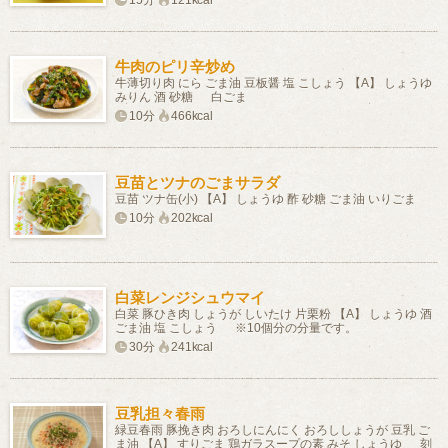
15分
121kcal
牛肉のピリ辛炒め
牛薄切り肉 にら ごま油 豆板醤 塩 こしょう 【A】 しょうゆ
みりん 酒 砂糖 白ごま
10分
466kcal
豆苗とツナのごまサラダ
豆苗 ツナ缶(小) 【A】 しょうゆ 酢 砂糖 ごま油 いりごま
10分
202kcal
白菜レンジシュウマイ
白菜 豚ひき肉 しょうが しいたけ 片栗粉 【A】 しょうゆ 酒
ごま油 塩 こしょう ※10個分の分量です。
30分
241kcal
豆乳担々春雨
緑豆春雨 豚挽き肉 おろしにんにく おろししょうが 豆乳 ご
ま油 【A】 すりごま 鶏ガラスープの素 みそ しょうゆ 刻