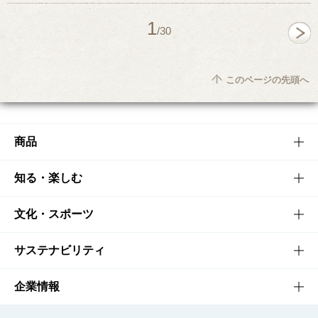
1
/30
このページの先頭へ
商品
商品TOP
知る・楽しむ
商品一覧
知る・楽しむTOP
文化・スポーツ
商品発売情報
キャンペーン
文化・スポーツTOP
サステナビリティ
栄養成分一覧
工場見学
サントリーホール
サステナビリティTOP
企業情報
お料理・お酒レシピ