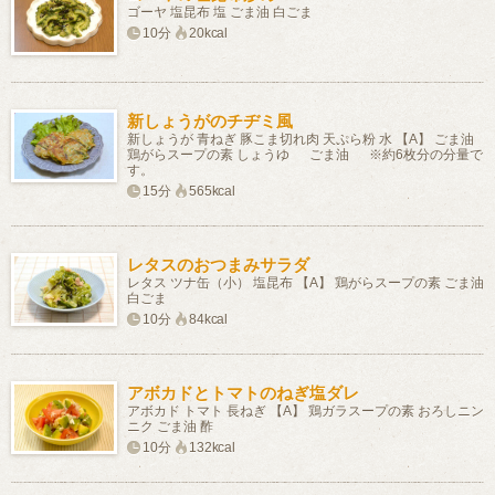
ゴーヤ 塩昆布 塩 ごま油 白ごま
10分
20kcal
新しょうがのチヂミ風
新しょうが 青ねぎ 豚こま切れ肉 天ぷら粉 水 【A】 ごま油
鶏がらスープの素 しょうゆ ごま油 ※約6枚分の分量で
す。
15分
565kcal
レタスのおつまみサラダ
レタス ツナ缶（小） 塩昆布 【A】 鶏がらスープの素 ごま油
白ごま
10分
84kcal
アボカドとトマトのねぎ塩ダレ
アボカド トマト 長ねぎ 【A】 鶏ガラスープの素 おろしニン
ニク ごま油 酢
10分
132kcal