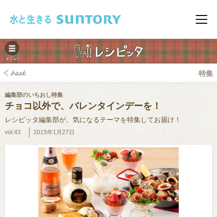
このページの本文へ移動
メニ
特集
編集部のいちおし特集
チョコ以外で、バレンタインデーを！
レシピッタ編集部が、気になるテーマを特集してお届け！
vol.43
2015年1月27日
みレシピ