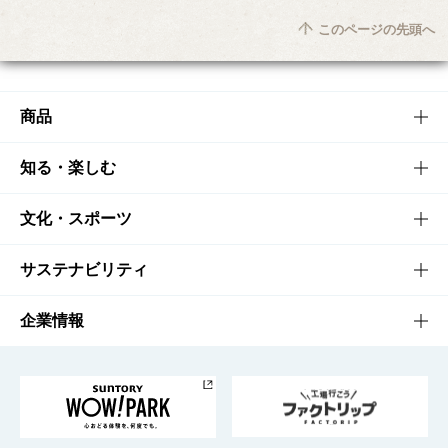
このページの先頭へ
商品
商品TOP
知る・楽しむ
商品一覧
知る・楽しむTOP
文化・スポーツ
商品発売情報
キャンペーン
文化・スポーツTOP
サステナビリティ
栄養成分一覧
工場見学
サントリーホール
サステナビリティTOP
企業情報
お料理・お酒レシピ
サントリー美術館
トップメッセージ
企業情報TOP
地域情報
サントリーサンバーズ大阪
サントリーが考えるサステナビリティ経営
企業概要