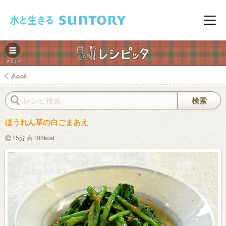
このページの本文へ移動
メニ
ほうれん草の白ごまあえ
15分
108kcal
みレシピ