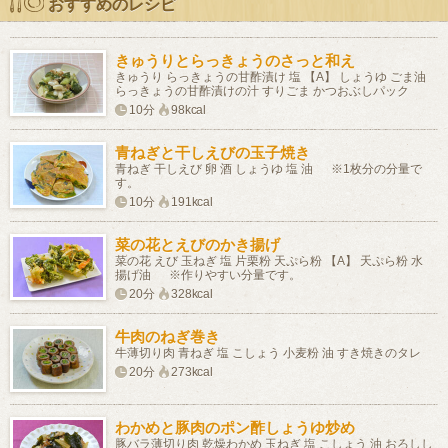
おすすめのレシピ
きゅうりとらっきょうのさっと和え
きゅうり らっきょうの甘酢漬け 塩 【A】 しょうゆ ごま油
らっきょうの甘酢漬けの汁 すりごま かつおぶしパック
10分
98kcal
青ねぎと干しえびの玉子焼き
青ねぎ 干しえび 卵 酒 しょうゆ 塩 油 ※1枚分の分量で
す。
10分
191kcal
菜の花とえびのかき揚げ
菜の花 えび 玉ねぎ 塩 片栗粉 天ぷら粉 【A】 天ぷら粉 水
揚げ油 ※作りやすい分量です。
20分
328kcal
牛肉のねぎ巻き
牛薄切り肉 青ねぎ 塩 こしょう 小麦粉 油 すき焼きのタレ
20分
273kcal
わかめと豚肉のポン酢しょうゆ炒め
豚バラ薄切り肉 乾燥わかめ 玉ねぎ 塩 こしょう 油 おろしし