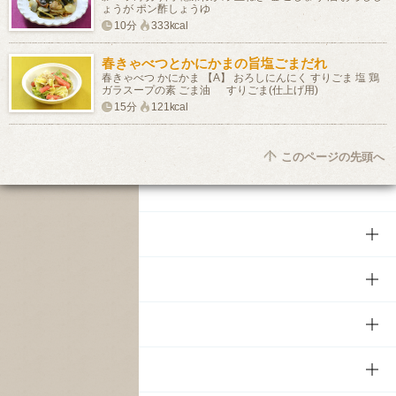
ょうが ポン酢しょうゆ
10分
333kcal
春きゃべつとかにかまの旨塩ごまだれ
春きゃべつ かにかま 【A】 おろしにんにく すりごま 塩 鶏
ガラスープの素 ごま油 すりごま(仕上げ用)
15分
121kcal
このページの先頭へ
商品
商品TOP
知る・楽しむ
商品一覧
知る・楽しむTOP
文化・スポーツ
商品発売情報
キャンペーン
文化・スポーツTOP
サステナビリティ