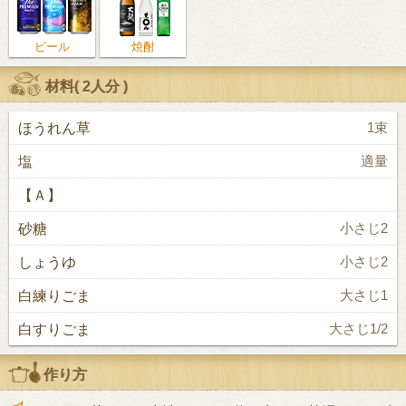
ビール
焼酎
材料(
2人分
)
ほうれん草
1束
塩
適量
【Ａ】
砂糖
小さじ2
しょうゆ
小さじ2
白練りごま
大さじ1
白すりごま
大さじ1/2
作り方