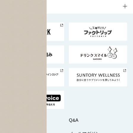
栄養成分一覧
工場見学
サントリーホール
サステナビリティTOP
企業情報
お料理・お酒レシピ
サントリー美術館
トップメッセージ
企業情報TOP
地域情報
サントリーサンバーズ大阪
サントリーが考えるサステナビリティ経営
企業概要
東京サントリーサンゴリアス
ESG情報ポータル
グループ企業一覧
サントリースポーツ
サステナビリティストーリーズ
事業所一覧
採用情報
お問い合わせ
Q&A