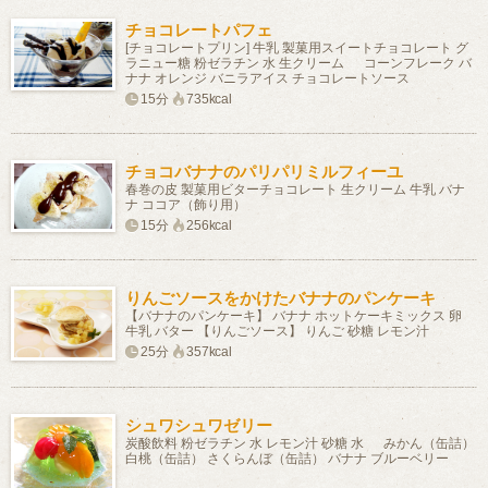
チョコレートパフェ
[チョコレートプリン] 牛乳 製菓用スイートチョコレート グ
ラニュー糖 粉ゼラチン 水 生クリーム コーンフレーク バ
ナナ オレンジ バニラアイス チョコレートソース
15分
735kcal
チョコバナナのパリパリミルフィーユ
春巻の皮 製菓用ビターチョコレート 生クリーム 牛乳 バナ
ナ ココア（飾り用）
15分
256kcal
りんごソースをかけたバナナのパンケーキ
【バナナのパンケーキ】 バナナ ホットケーキミックス 卵
牛乳 バター 【りんごソース】 りんご 砂糖 レモン汁
25分
357kcal
シュワシュワゼリー
炭酸飲料 粉ゼラチン 水 レモン汁 砂糖 水 みかん（缶詰）
白桃（缶詰） さくらんぼ（缶詰） バナナ ブルーベリー