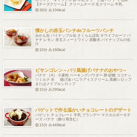
ホットケーキミックス 卵 牛乳 オリーブ油 バナナ くるみ
【チーズクリーム】 クリームチーズ 生クリーム 牛乳
30分
104kcal
懐かしの赤玉パンチdeフルーツパンチ
みかん缶 パイナップル缶 さくらんぼ缶 キウイフルーツ バ
ナナ レモン 赤玉スィートワイン 炭酸水 パイナップルの缶
汁
10分
160kcal
ビサンゴレン～バリ風揚げバナナのおやつ～
バナナ ［A］ 小麦粉 ベーキングパウダー 卵 砂糖 ココナッ
ツミルク 水 揚げ油 バニラアイスクリーム 黒糖シロップ
またはメイプルシロップ
15分
295kcal
バゲットで作る温かいチョコレートのデザート
バゲット チョコレート 牛乳 ブランデー マスカルポーネチ
ーズ バナナ（飾り用含む）
15分
449kcal