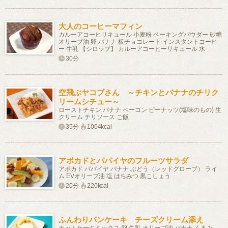
大人のコーヒーマフィン
カルーアコーヒリキュール 小麦粉 ベーキングパウダー 砂糖
オリーブ油 卵 バナナ 板チョコレート インスタントコーヒ
ー 牛乳 【シロップ】 カルーアコーヒーリキュール 水
30分
空飛ぶヤコブさん ～チキンとバナナのチリク
リームシチュー～
ローストチキン バナナ ベーコン ピーナッツ(塩味のもの) 生
クリーム チリソース ご飯
35分
1004kcal
アボカドとパパイヤのフルーツサラダ
アボカド パパイヤ バナナ ぶどう（レッドグローブ） ライ
ム EVオリーブ油 塩 はちみつ 黒こしょう
20分
220kcal
ふんわりパンケーキ チーズクリーム添え