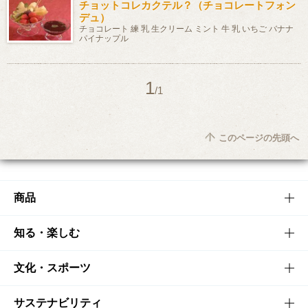
チョットコレカクテル？（チョコレートフォン
デュ）
チョコレート 練 乳 生クリーム ミント 牛 乳 いちご バナナ
パイナップル
1
/1
このページの先頭へ
商品
商品TOP
知る・楽しむ
商品一覧
知る・楽しむTOP
文化・スポーツ
商品発売情報
キャンペーン
文化・スポーツTOP
サステナビリティ