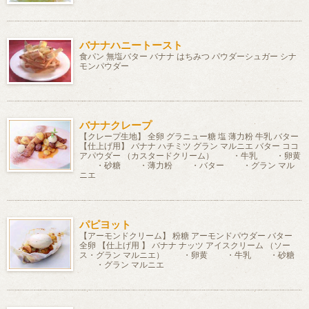
バナナハニートースト
食パン 無塩バター バナナ はちみつ パウダーシュガー シナ
モンパウダー
バナナクレープ
【クレープ生地】 全卵 グラニュー糖 塩 薄力粉 牛乳 バター
【仕上げ用】 バナナ ハチミツ グラン マルニエ バター ココ
アパウダー （カスタードクリーム） ・牛乳 ・卵黄
・砂糖 ・薄力粉 ・バター ・グラン マル
ニエ
パピヨット
【アーモンドクリーム】 粉糖 アーモンドパウダー バター
全卵 【仕上げ用 】 バナナ ナッツ アイスクリーム （ソー
ス・グラン マルニエ） ・卵黄 ・牛乳 ・砂糖
・グラン マルニエ