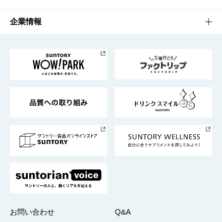
栄養成分一覧
工場見学
サントリーホール
サステナビリティTOP
企業情報
お料理・お酒レシピ
サントリー美術館
トップメッセージ
企業情報TOP
地域情報
サントリーサンバーズ大阪
サントリーが考えるサステナビリティ経営
企業概要
東京サントリーサンゴリアス
ESG情報ポータル
グループ企業一覧
サントリースポーツ
サステナビリティストーリーズ
事業所一覧
採用情報
お問い合わせ
Q&A