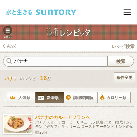
このページの本文へ移動
メニ
レシピ検索
16
条件変更
バナナ
のレシピ：
品
みレシピ
人気順
新着順
調理時間順
カロリー順
バナナのカルーアフランベ
バナナ カルーアコーヒーリキュール 砂糖 バター(無塩) シナ
モン（好みで） 生クリーム ローストアーモンド ミントの葉
20分