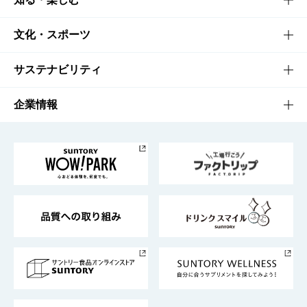
商品一覧
知る・楽しむTOP
文化・スポーツ
商品発売情報
キャンペーン
文化・スポーツTOP
サステナビリティ
栄養成分一覧
工場見学
サントリーホール
サステナビリティTOP
企業情報
お料理・お酒レシピ
サントリー美術館
トップメッセージ
企業情報TOP
地域情報
サントリーサンバーズ大阪
サントリーが考えるサステナビリティ経営
企業概要
東京サントリーサンゴリアス
ESG情報ポータル
グループ企業一覧
サントリースポーツ
サステナビリティストーリーズ
事業所一覧
採用情報