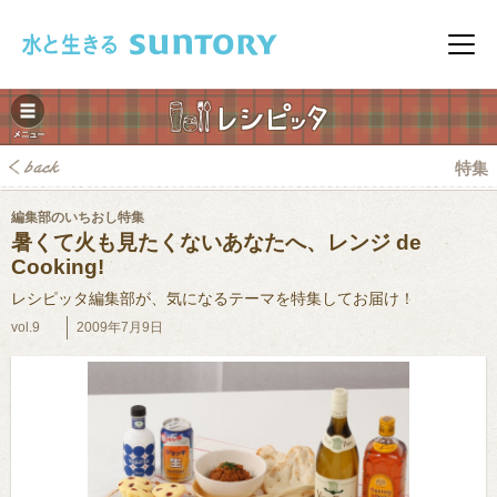
このページの本文へ移動
メニ
特集
編集部のいちおし特集
暑くて火も見たくないあなたへ、レンジ de
Cooking!
レシピッタ編集部が、気になるテーマを特集してお届け！
みレシピ
vol.9
2009年7月9日