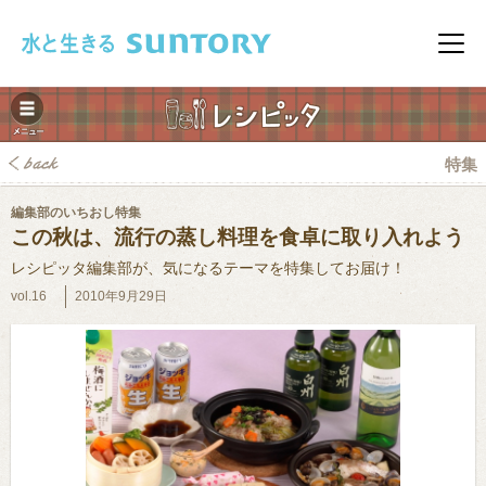
このページの本文へ移動
メニ
特集
編集部のいちおし特集
この秋は、流行の蒸し料理を食卓に取り入れよう
レシピッタ編集部が、気になるテーマを特集してお届け！
vol.16
2010年9月29日
みレシピ