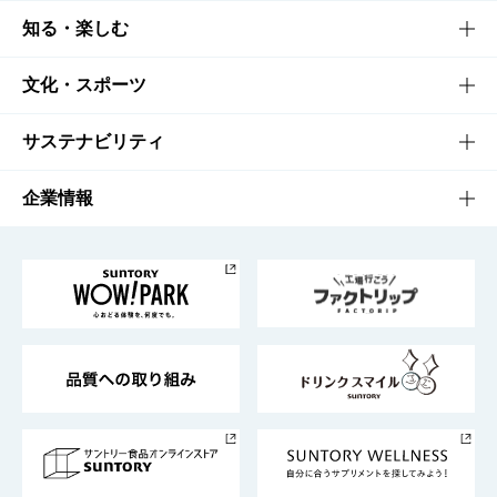
商品TOP
知る・楽しむ
商品一覧
知る・楽しむTOP
文化・スポーツ
商品発売情報
キャンペーン
文化・スポーツTOP
サステナビリティ
栄養成分一覧
工場見学
サントリーホール
サステナビリティTOP
企業情報
お料理・お酒レシピ
サントリー美術館
トップメッセージ
企業情報TOP
地域情報
サントリーサンバーズ大阪
サントリーが考えるサステナビリティ経営
企業概要
東京サントリーサンゴリアス
ESG情報ポータル
グループ企業一覧
サントリースポーツ
サステナビリティストーリーズ
事業所一覧
採用情報