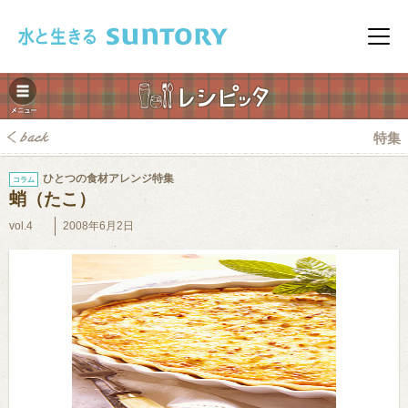
このページの本文へ移動
メニ
特集
ひとつの食材アレンジ特集
コラム
蛸（たこ）
vol.4
2008年6月2日
みレシピ