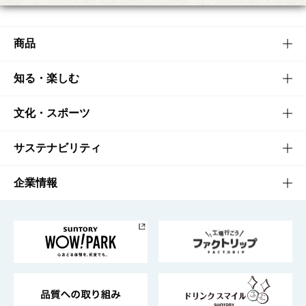
商品
商品TOP
知る・楽しむ
商品一覧
知る・楽しむTOP
文化・スポーツ
商品発売情報
キャンペーン
文化・スポーツTOP
サステナビリティ
栄養成分一覧
工場見学
サントリーホール
サステナビリティTOP
企業情報
お料理・お酒レシピ
サントリー美術館
トップメッセージ
企業情報TOP
地域情報
サントリーサンバーズ大阪
サントリーが考えるサステナビリティ経営
企業概要
東京サントリーサンゴリアス
ESG情報ポータル
グループ企業一覧