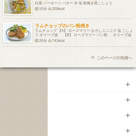
白菜 ソーセージ バター 水 塩 粗挽き黒こしょう
15分
200kcal
ラムチョップのパン粉焼き
ラムチョップ 【A】 ローズマリー おろしニンニク 塩 こしょ
う オリーブ油 【B】 ローズマリー パン粉 オリーブ油
20分
741kcal
このページの先頭へ
商品
商品TOP
知る・楽しむ
商品一覧
知る・楽しむTOP
文化・スポーツ
商品発売情報
キャンペーン
文化・スポーツTOP
サステナビリティ