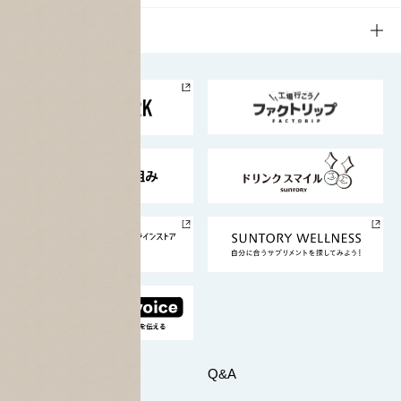
栄養成分一覧
工場見学
サントリーホール
サステナビリティTOP
企業情報
お料理・お酒レシピ
サントリー美術館
トップメッセージ
企業情報TOP
地域情報
サントリーサンバーズ大阪
サントリーが考えるサステナビリティ経営
企業概要
東京サントリーサンゴリアス
ESG情報ポータル
グループ企業一覧
サントリースポーツ
サステナビリティストーリーズ
事業所一覧
採用情報
お問い合わせ
Q&A