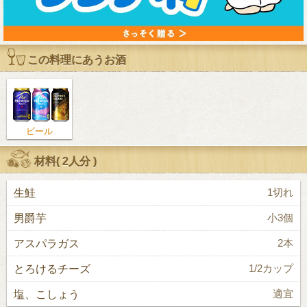
この料理にあうお酒
ビール
材料(
2人分
)
生鮭
1切れ
男爵芋
小3個
アスパラガス
2本
とろけるチーズ
1/2カップ
塩、こしょう
適宜