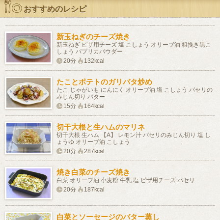
おすすめのレシピ
新玉ねぎのチーズ焼き
新玉ねぎ ピザ用チーズ 塩 こしょう オリーブ油 粗挽き黒こ
しょう パプリカパウダー
20分
132kcal
たことポテトのガリバタ炒め
たこ じゃがいも にんにく オリーブ油 塩 こしょう パセリの
みじん切り バター
15分
164kcal
切干大根と生ハムのマリネ
切干大根 生ハム 【A】 レモン汁 パセリのみじん切り 塩 し
ょうゆ オリーブ油 こしょう
20分
287kcal
焼き白菜のチーズ焼き
白菜 オリーブ油 小麦粉 牛乳 塩 ピザ用チーズ パセリ
20分
187kcal
白菜とソーセージのバター蒸し