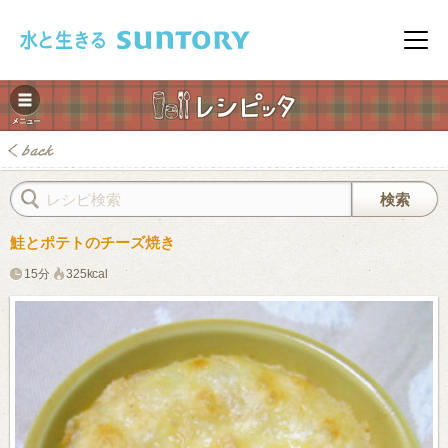
このページの本文へ移動
メニ
鮭とポテトのチーズ焼き
15分
325kcal
みレシピ