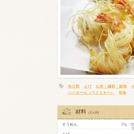
類・穀物
ビール
ハイボール（
赤ワイン
白ワイン
魚介類
えび
お米・麺類・穀物
ハイボール（ウイスキー）
和食
材料
(2人分)
そうめん
30g（