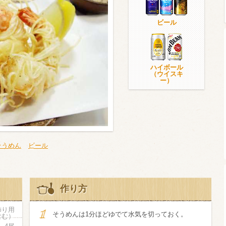
ビール
ウイスキー）
ウイスキー・ブランデー
焼酎
ハイボール
（ウイスキ
ー）
検索
そうめん
ビール
作り方
飾り用
そうめんは1分ほどゆでて水気を切っておく。
含む）