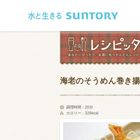
このページの本文へ移動
海老のそうめん巻き
和食
洋食
フレンチ
アジア・エス
調理時間：
20分
カロリー：
326kcal
肉
魚介類
卵・乳製品
豆腐・豆類
お米・麺
その他