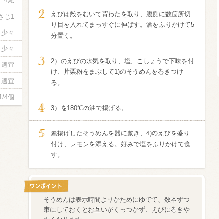
4尾
えびは殻をむいて背わたを取り、腹側に数箇所切
さじ1
信州富士見町
り目を入れてまっすぐに伸ばす。酒をふりかけて5
ブリュット 2
少々
分置く。
750ml瓶
2026年7月
少々
2）のえびの水気を取り、塩、こしょうで下味を付
適宜
け、片栗粉をまぶして1)のそうめんを巻きつけ
適宜
る。
1/4個
3）を180℃の油で揚げる。
素揚げしたそうめんを器に敷き、4)のえびを盛り
付け、レモンを添える。好みで塩をふりかけて食
す。
そうめんは表示時間よりかためにゆでて、数本ずつ
束にしておくとお互いがくっつかず、えびに巻きや