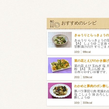
おすすめのレシピ
きゅうりとらっきょうの
きゅうり らっきょうの
【A】 しょうゆ ごま油
甘酢漬けの汁 すりごま
ック
10分
98kcal
菜の花とえびのかき揚げ
菜の花 えび 玉ねぎ 塩 
粉 【A】 天ぷら粉 
※作りやすい分量です。
20分
328kcal
わかめと豚肉のポン酢し
豚バラ薄切り肉 乾燥わ
塩 こしょう 油 おろし
酢しょうゆ
10分
333kcal