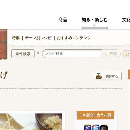
商品
知る・楽しむ
文
特集
テーマ別レシピ
おすすめコンテンツ
×
条件検索
と
揚げ
中華風
イタリアン
印刷する
ニック
その他・創作料理
スイーツ
野菜・いも類
きのこ
加工食品系
くだもの