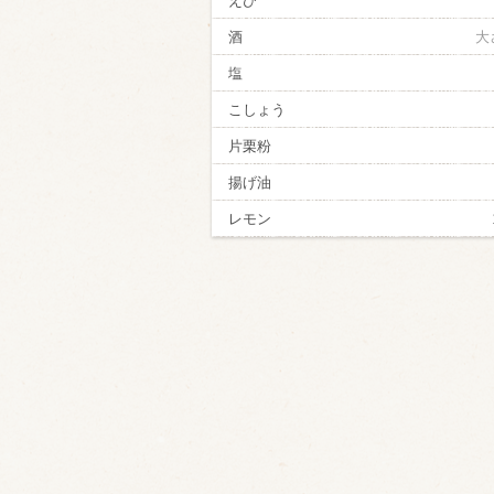
えび
酒
大
塩
こしょう
片栗粉
揚げ油
レモン