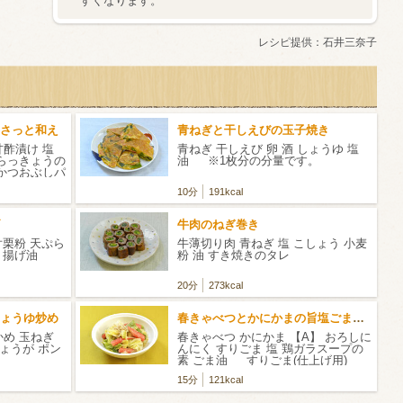
すくなります。
レシピ提供：
石井三奈子
さっと和え
青ねぎと干しえびの玉子焼き
甘酢漬け 塩
青ねぎ 干しえび 卵 酒 しょうゆ 塩
 らっきょうの
油 ※1枚分の分量です。
 かつおぶしパ
10分
191kcal
牛肉のねぎ巻き
片栗粉 天ぷら
牛薄切り肉 青ねぎ 塩 こしょう 小麦
水 揚げ油
粉 油 すき焼きのタレ
20分
273kcal
ょうゆ炒め
春きゃべつとかにかまの旨塩ごまだれ
かめ 玉ねぎ
春きゃべつ かにかま 【A】 おろしに
しょうが ポン
んにく すりごま 塩 鶏ガラスープの
素 ごま油 すりごま(仕上げ用)
15分
121kcal